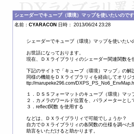
シェーダーでキューブ（環境）マップを使いたいのです
名前：
CYARACON
日時： 2013/06/24 23:28
シェーダーでキューブ（環境）マップを使いたいの
お世話になっております。

現在、ＤＸライブラリィのシェーダー関連関数を
下記のサイトで「キューブ（環境）マップ」の解説
同様の機能をＤＸライブラリィを経由してオリジナ
ttp://marupeke296.com/DXPS_PS_No6_EnvMap.ht
１．ＤＳＳフォーマットのキューブ（環境）マップ
２．カメラのワールド位置を、パラメーターとして
３．reflect関数 を使用する

などは、ＤＸライブラリィで可能でしょうか？

自力でＤＸライブラリィの各関数の仕様を調べた限
助言をいただけると助かります。
