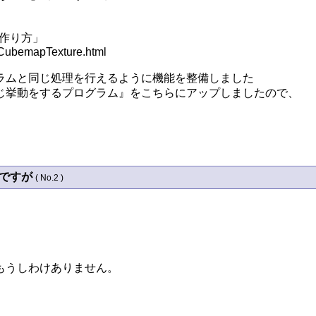
作り方」

ubemapTexture.html

ムと同じ処理を行えるように機能を整備しました

じ挙動をするプログラム』をこちらにアップしましたので、

のですが
( No.2 )
うしわけありません。


