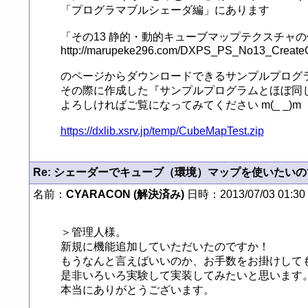
「プログラマブルシェーダ編」にあります

「その13 静的・動的キューブマップテクスチャの
http://marupeke296.com/DXPS_PS_No13_CreateC
のページからダウンロードできるサンプルプログラ
その際に作成した『サンプルプログラムとほぼ同
よろしければご覧になってみてください m(_ _)m

https://dxlib.xsrv.jp/temp/CubeMapTest.zip
Re: シェーダーでキューブ（環境）マップを使いたい
名前：
CYARACON (解決済み)
日時：2013/07/03 01:30
＞管理人様。

新規に機能追加していただいたのですか！

もうなんと言えばいいのか、お手数をお掛けしても
是非いろいろ実験して実装してみたいと思います。
本当にありがとうございます。