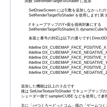
　関数 SetRenderTargetToShader に追加

　　SetDrawScreen には引数を追加しなか
　　SetRenderTargetToShader を使用します( 第
	// キューブマップのY+面を描画対象にする

	SetRenderTargetToShader( 0, dynamicCubeTex, DX_CUBEMAP_FACE_POSITIVE_Y ) ;

　　各面と番号の対応は以下の通りです( Direct3D
	#define DX_CUBEMAP_FACE_POSITIVE_X	(0)	// +X面

	#define DX_CUBEMAP_FACE_NEGATIVE_X	(1)	// -X面

	#define DX_CUBEMAP_FACE_POSITIVE_Y	(2)	// +Y面

	#define DX_CUBEMAP_FACE_NEGATIVE_Y	(3)	// -Y面

	#define DX_CUBEMAP_FACE_POSITIVE_Z	(4)	// +Z面

	#define DX_CUBEMAP_FACE_NEGATIVE_Z	(5)	// -Z面

追加した機能は以上の３点です

後は SetUseTextureToShader でキューブマ
シェーダー側で samplerCUBE などを使用して参
主に「○×つくろーどっとコム」様の「ゲームつく