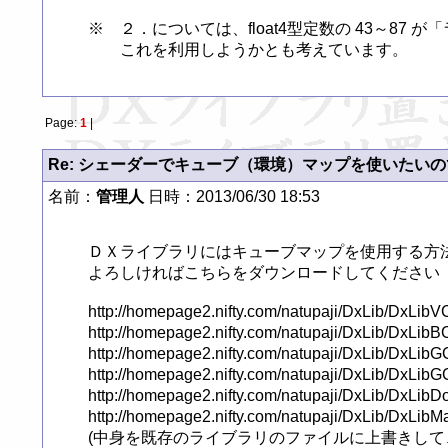
※　２．については、float4型定数の 43～87
　　これを利用しようかとも考えています。
Page:
1
|
Re: シェーダーでキューブ（環境）マップを使いたい
名前：
管理人
日時：2013/06/30 18:53
ＤＸライブラリにはキューブマップを使用する方法
よろしければこちらをダウンロードしてください

http://homepage2.nifty.com/natupaji/DxLib/DxLibVCTest.exe		// 
http://homepage2.nifty.com/natupaji/DxLib/DxLibBCCTest.exe		//
http://homepage2.nifty.com/natupaji/DxLib/DxLibGCC_DevCp
http://homepage2.nifty.com/natupaji/DxLib/DxLibGCC_Min
http://homepage2.nifty.com/natupaji/DxLib/DxLibDotNet.zip	
http://homepage2.nifty.com/natupaji/DxLib/DxLibMakeTest
(中身を既存のライブラリのファイルに上書きして、