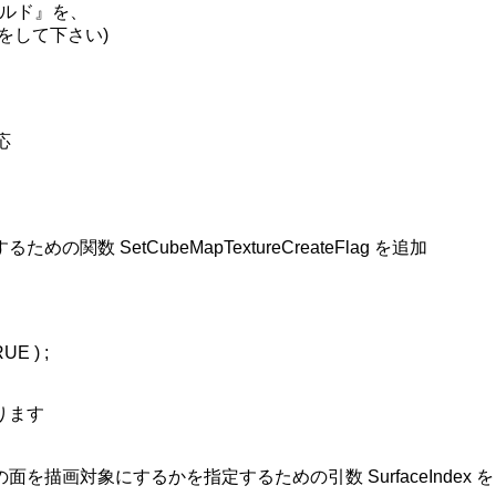
ルド』を、

)」をして下さい)



 SetCubeMapTextureCreateFlag を追加

ます

画対象にするかを指定するための引数 SurfaceIndex を
