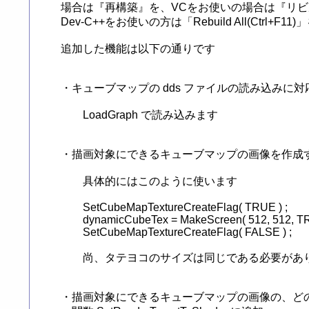
場合は『再構築』を、VCをお使いの場合は『リビ
Dev-C++をお使いの方は「Rebuild All(Ctrl+F11
追加した機能は以下の通りです

・キューブマップの dds ファイルの読み込みに対応
　　LoadGraph で読み込みます

・描画対象にできるキューブマップの画像を作成するための関数
　　具体的にはこのように使います

	SetCubeMapTextureCreateFlag( TRUE ) ;

	dynamicCubeTex = MakeScreen( 512, 512, TRUE ) ;

	SetCubeMapTextureCreateFlag( FALSE ) ;

　　尚、タテヨコのサイズは同じである必要があり
・描画対象にできるキューブマップの画像の、どの面を描