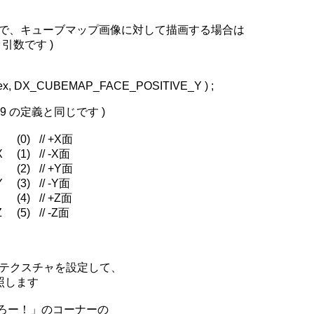
ったので、キューブマップ画像に対して描画する場合は

３引数です )

9 の定義と同じです )

ップのテクスチャを設定して、

照します

ろー！」のコーナーの
