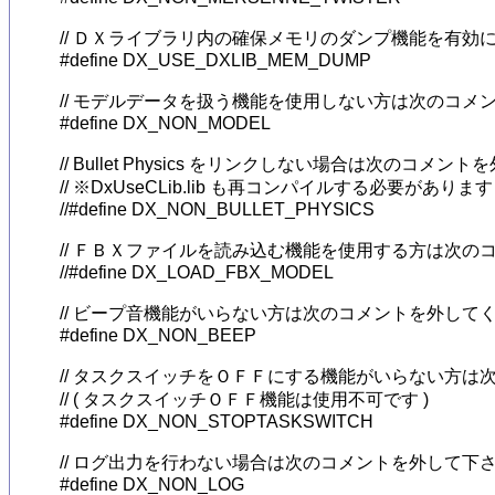
// ＤＸライブラリ内の確保メモリのダンプ機能を有効
#define DX_USE_DXLIB_MEM_DUMP

// モデルデータを扱う機能を使用しない方は次のコメ
#define DX_NON_MODEL

// Bullet Physics をリンクしない場合は次のコメン
// ※DxUseCLib.lib も再コンパイルする必要があります

//#define DX_NON_BULLET_PHYSICS

// ＦＢＸファイルを読み込む機能を使用する方は次のコメ
//#define DX_LOAD_FBX_MODEL

// ビープ音機能がいらない方は次のコメントを外してく
#define DX_NON_BEEP

// タスクスイッチをＯＦＦにする機能がいらない方は
// ( タスクスイッチＯＦＦ機能は使用不可です )

#define DX_NON_STOPTASKSWITCH

// ログ出力を行わない場合は次のコメントを外して下さ
#define DX_NON_LOG
