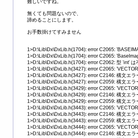
難しいですね。

無くても問題ないので、

諦めることにします。

お手数掛けてすみません

1>D:\Lib\Dx\DxLib.h(1704): error C2065:
1>D:\Lib\Dx\DxLib.h(1704): error C2065: 
1>D:\Lib\Dx\DxLib.h(1704): error C2062: 型 'in
1>D:\Lib\Dx\DxLib.h(3427): error C2065:
1>D:\Lib\Dx\DxLib.h(3427): error C2146: 構
1>D:\Lib\Dx\DxLib.h(3427): error C2059: 構文エラー :
1>D:\Lib\Dx\DxLib.h(3429): error C2065:
1>D:\Lib\Dx\DxLib.h(3429): error C2146: 構
1>D:\Lib\Dx\DxLib.h(3429): error C2059: 構文エラー :
1>D:\Lib\Dx\DxLib.h(3443): error C2065:
1>D:\Lib\Dx\DxLib.h(3443): error C2146: 構
1>D:\Lib\Dx\DxLib.h(3443): error C2059: 構文エラー :
1>D:\Lib\Dx\DxLib.h(3444): error C2065:
1>D:\Lib\Dx\DxLib.h(3444): error C2146: 構