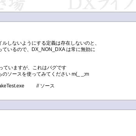
ルしないようにする定義は存在しないのと、

るので、DX_NON_DXA は常に無効に

かかっていますが、これはバグです

ースを使ってみてください m(_ _;m

http://homepage2.nifty.com/natupaji/DxLib/DxLibMakeTest.exe		// ソース