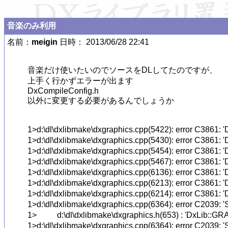
音楽のみ利用
名前：
meigin
日時： 2013/06/28 22:41
音楽だけ使いたいのでソースをDLしてたのですが、

上手く行かずエラーが出ます

DxCompileConfig.h

以外に変更する必要があるんでしょうか

1>d:\dl\dxlibmake\dxgraphics.cpp(5422): error
1>d:\dl\dxlibmake\dxgraphics.cpp(5430): error 
1>d:\dl\dxlibmake\dxgraphics.cpp(5454): error 
1>d:\dl\dxlibmake\dxgraphics.cpp(5467): error 
1>d:\dl\dxlibmake\dxgraphics.cpp(6136): error
1>d:\dl\dxlibmake\dxgraphics.cpp(6213): error 
1>d:\dl\dxlibmake\dxgraphics.cpp(6214): erro
1>d:\dl\dxlibmake\dxgraphics.cpp(6364): error
1>          d:\dl\dxlibmake\dxgraphics.h(653) 
1>d:\dl\dxlibmake\dxgraphics.cpp(6364): error