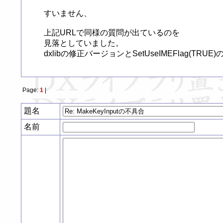
すいません、

上記URLで同様の質問が出ているのを

見落としていました。

dxlibの修正バージョンとSetUseIMEFlag(
Page:
1
|
題名
名前