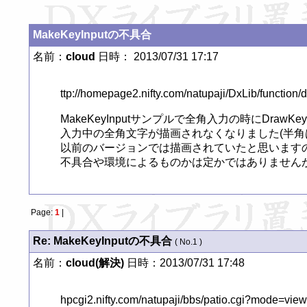
MakeKeyInputの不具合
名前：
cloud
日時： 2013/07/31 17:17
ttp://homepage2.nifty.com/natupaji/DxLib/function
MakeKeyInputサンプルで全角入力の時にDrawKeyInpu
入力中の全角文字が描画されなくなりました(半角は
以前のバージョンでは描画されていたと思いますの
不具合や環境によるものかは定かではありません
Page:
1
|
Re: MakeKeyInputの不具合
( No.1 )
名前：
cloud(解決)
日時：2013/07/31 17:48
hpcgi2.nifty.com/natupaji/bbs/patio.cgi?mode=vie