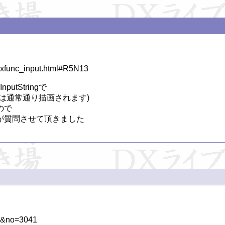
/dxfunc_input.html#R5N13

tStringで

通常通り描画されます)

で

が質問させて頂きました
w&no=3041
