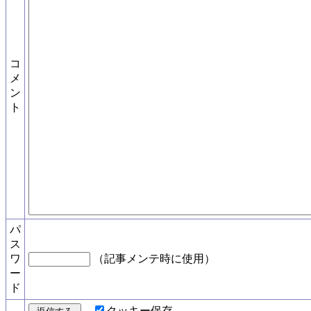
コ
メ
ン
ト
パ
ス
ワ
（記事メンテ時に使用）
ー
ド
クッキー保存