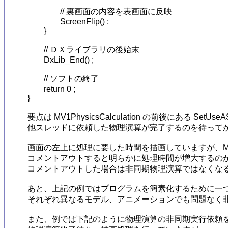
		// 裏画面の内容を表画面に反映

		ScreenFlip() ;

	}

	// ＤＸライブラリの後始末

	DxLib_End() ;

	// ソフトの終了

	return 0 ;

}

要点は MV1PhysicsCalculation の前後にある SetUseAS
他スレッドに依頼した物理演算が完了するのを待ってか
画面の左上に処理に要した時間を描画していますが、MV1Physics
コメントアウトすると明らかに処理時間が増大するのがわかると思います
コメントアウトした場合は非同期物理演算ではなくなるの
あと、上記の例ではプログラムを簡素化するために一つ
それぞれ異なるモデル、アニメーションでも問題なく非
また、例では下記のように物理演算の非同期実行依頼を