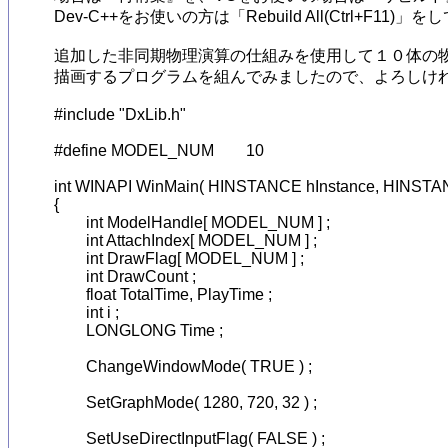
Dev-C++をお使いの方は「Rebuild All(Ctrl+F11)」を
追加した非同期物理演算の仕組みを使用して１０体の物
描画するプログラムを組んでみましたので、よろしけれ
#include "DxLib.h"

#define MODEL_NUM	10

int WINAPI WinMain( HINSTANCE hInstance, HINSTAN
{

	int ModelHandle[ MODEL_NUM ] ;

	int AttachIndex[ MODEL_NUM ] ;

	int DrawFlag[ MODEL_NUM ] ;

	int DrawCount ;

	float TotalTime, PlayTime ;

	int i ;

	LONGLONG Time ;

	ChangeWindowMode( TRUE ) ;

	SetGraphMode( 1280, 720, 32 ) ;

	SetUseDirectInputFlag( FALSE ) ;
