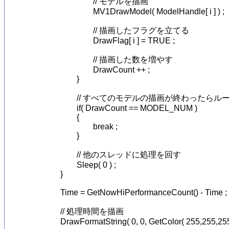
				// モデルを描画

				MV1DrawModel( ModelHandle[ i ] ) ;

				// 描画したフラグを立てる

				DrawFlag[ i ] = TRUE ;

				// 描画した数を増やす

				DrawCount ++ ;

			}

			// すべてのモデルの描画が終わったらループを抜ける

			if( DrawCount == MODEL_NUM )

			{

				break ;

			}

			// 他のスレッドに処理を回す

			Sleep( 0 ) ;

		}

		Time = GetNowHiPerformanceCount() - Time ;

		// 処理時間を描画

		DrawFormatString( 0, 0, GetColor( 255,255,255 ), "Time:%d", ( int )Time ) ;
