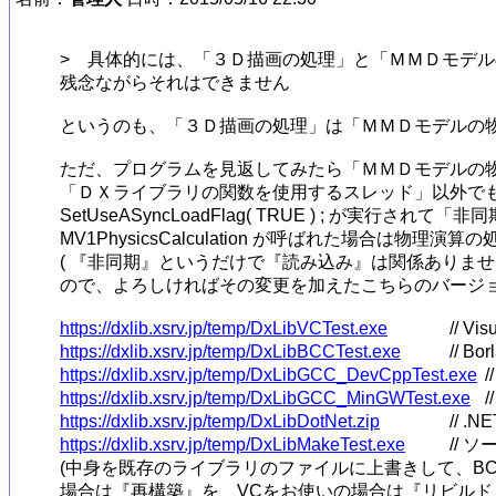
>　具体的には、「３Ｄ描画の処理」と「ＭＭＤモデル
残念ながらそれはできません

というのも、「３Ｄ描画の処理」は「ＭＭＤモデルの物
ただ、プログラムを見返してみたら「ＭＭＤモデルの物理演算の処理」
「ＤＸライブラリの関数を使用するスレッド」以外でも
SetUseASyncLoadFlag( TRUE ) ; が実行さ
MV1PhysicsCalculation が呼ばれた場合は
( 『非同期』というだけで『読み込み』は関係ありませんが Se
ので、よろしければその変更を加えたこちらのバージョンを
https://dxlib.xsrv.jp/temp/DxLibVCTest.exe
https://dxlib.xsrv.jp/temp/DxLibBCCTest.exe
https://dxlib.xsrv.jp/temp/DxLibGCC_DevCppTest.exe
https://dxlib.xsrv.jp/temp/DxLibGCC_MinGWTest.exe
https://dxlib.xsrv.jp/temp/DxLibDotNet.zip
https://dxlib.xsrv.jp/temp/DxLibMakeTest.exe
// ソ
(中身を既存のライブラリのファイルに上書きして、BC
場合は『再構築』を、VCをお使いの場合は『リビルド』