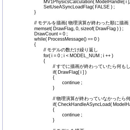
			MV1PhysicsCalculation( ModelHandle[ i ], 1000.0f / 60.0f ) ;

			SetUseASyncLoadFlag( FALSE ) ;

		}

		// モデルを描画( 物理演算が終わった順に描画 )

		memset( DrawFlag, 0, sizeof( DrawFlag ) ) ;

		DrawCount = 0 ;

		while( ProcessMessage() == 0 )

		{

			// モデルの数だけ繰り返し

			for( i = 0 ; i < MODEL_NUM ; i ++ )

			{

				// すでに描画が終わっていたら何もしない

				if( DrawFlag[ i ] )

				{

					continue ;

				}

				// 物理演算が終わっていなかったら何もしない

				if( CheckHandleASyncLoad( ModelHandle[ i ] ) == TRUE )

				{

					continue ;

				}
