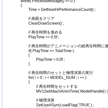
	while( ProcessMessage() == 0 )

	{

		Time = GetNowHiPerformanceCount() ;

		// 画面をクリア

		ClearDrawScreen() ;

		// 再生時間を進める

		PlayTime += 0.5f ;

		// 再生時間がアニメーションの総再生時間に達したら再生時間を０に戻す

		if( PlayTime >= TotalTime )

		{

			PlayTime = 0.0f ;

		}

		// 再生時間のセットと物理演算の実行

		for( i = 0 ; i < MODEL_NUM ; i ++ )

		{

			// 再生時間をセットする

			MV1SetAttachAnimTime( ModelHandle[ i ], AttachIndex[ i ], PlayTime ) ;

			// 物理演算

			SetUseASyncLoadFlag( TRUE ) ;
