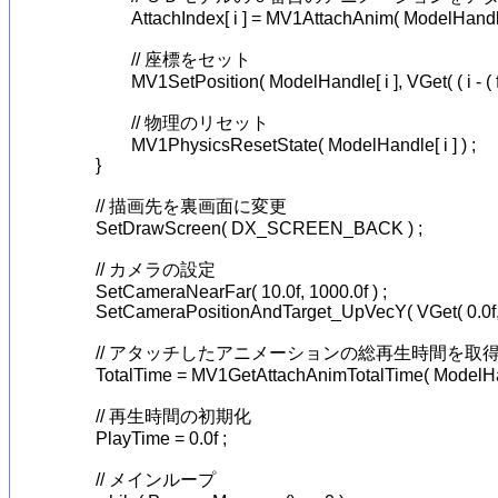
		AttachIndex[ i ] = MV1AttachAnim( ModelHandle[ i ], 0, -1, FALSE ) ;

		// 座標をセット

		MV1SetPosition( ModelHandle[ i ], VGet( ( i - ( float )( MODEL_NUM - 1 ) / 2 ) * 10.0f, 0.0f, 32.0f ) ) ;

		// 物理のリセット

		MV1PhysicsResetState( ModelHandle[ i ] ) ;

	}

	// 描画先を裏画面に変更

	SetDrawScreen( DX_SCREEN_BACK ) ;

	// カメラの設定

	SetCameraNearFar( 10.0f, 1000.0f ) ;

	SetCameraPositionAndTarget_UpVecY( VGet( 0.0f, 19.0f, -22.5f ), VGet( 0.0f, 10.0f, 32.0f ) ) ;

	// アタッチしたアニメーションの総再生時間を取得する

	TotalTime = MV1GetAttachAnimTotalTime( ModelHandle[ 0 ], AttachIndex[ 0 ] ) ;

	// 再生時間の初期化

	PlayTime = 0.0f ;

	// メインループ
