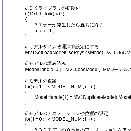
	// ＤＸライブラリの初期化

	if( DxLib_Init() < 0 )

	{

		// エラーが発生したら直ちに終了

		return -1 ;

	}

	// リアルタイム物理演算設定にする

	MV1SetLoadModelUsePhysicsMode( DX_LOADMODEL_PHYSICS_REALTIME ) ;

	// モデルの読み込み

	ModelHandle[ 0 ] = MV1LoadModel( "MMDモデル.pmx" ) ;

	// モデルの複製

	for( i = 1 ; i < MODEL_NUM ; i ++ )

	{

		ModelHandle[ i ] = MV1DuplicateModel( ModelHandle[ 0 ] ) ;

	}

	// モデルのアニメーションや位置の設定

	for( i = 0 ; i < MODEL_NUM ; i ++ )

	{

		// ３Ｄモデルの０番目のアニメーションをアタッチする
