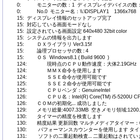
0:		モニターの数：1  ディスプレイデバイスの数：3

0:		No.0  モニター名：\\.\DISPLAY1　1366x768　32bit　60Hz

15:	ディスプレイ情報のセットアップ完了

15:	対応している画面モードなし

15:	設定されている画面設定 640x480 32bit color

15:	システムの情報を出力します

15:		ＤＸライブラリ Ver3.15f

15:		論理プロセッサの数 : 4

15:		ＯＳ  Windows8.1 ( Build 9600  )

124:		現時点のＣＰＵ動作速度：大体2.19GHz

124:		ＭＭＸ命令を使用します

124:		ＳＳＥ命令が使用可能です

125:		ＳＳＥ２命令が使用可能です

125:		ＣＰＵベンダ：GenuineIntel

126:		ＣＰＵ名：Intel(R) Core(TM) i5-5200U CPU @ 2.20GHz

126:	ＣＯＭの初期化... 成功しました

129:	メモリ総量:4007.33MB  空きメモリ領域:1200.69MB 

130:	タイマーの精度を検査します

130:	精度結果 更新回数 マルチメディアタイマー：0  パフォーマンスカウンター：60

130:	 パフォーマンスカウンターを使用します タイマー精度 : 2143.478000 KHz 

131:	 ソフトの二重起動検査... 二重起動はされていませんでした
