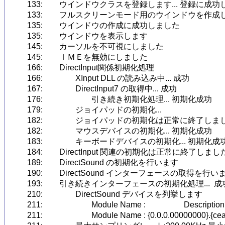
133:	ウインドウクラスを登録します... 登録に成功しました

133:	フルスクリーンモード用のウインドウを作成します

135:	ウインドウの作成に成功しました

135:	ウインドウを表示します

145:	カーソルを不可視にしました

145:	ＩＭＥを無効にしました

166:	DirectInput関係初期化処理

166:		XInput DLL の読み込み中... 成功

167:		DirectInput7 の取得中... 成功

176:			引き続き初期化処理... 初期化成功

179:		ジョイパッドの初期化... 

182:		ジョイパッドの初期化は正常に終了しました

182:		マウスデバイスの初期化... 初期化成功

183:		キーボードデバイスの初期化... 初期化成功

184:	DirectInput 関連の初期化は正常に終了しました

189:	DirectSound の初期化を行います

190:	DirectSound インターフェースの取得を行います....  成功

193:	引き続きインターフェースの初期化処理...  成功

210:		DirectSound デバイスを列挙します

211:			Module Name :                   Description : プライマリ サウンド ドライバー 

211:			Module Name : {0.0.0.00000000}.{cea4671f-0b86-4f3c-be18-e255171022b0}   Description : スピーカー (Realtek High Definition Audio) 
