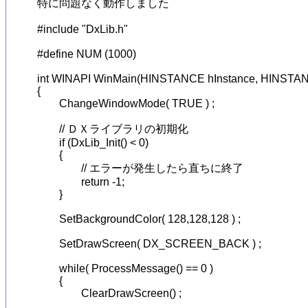
特に問題なく動作しました

#include "DxLib.h"

#define NUM (1000)

int WINAPI WinMain(HINSTANCE hInstance, HINSTANC
{

	ChangeWindowMode( TRUE ) ;

	// ＤＸライブラリの初期化

	if (DxLib_Init() < 0)

	{

		// エラーが発生したら直ちに終了

		return -1;

	}

	SetBackgroundColor( 128,128,128 ) ;

	SetDrawScreen( DX_SCREEN_BACK ) ;

	while( ProcessMessage() == 0 )

	{

		ClearDrawScreen() ;
