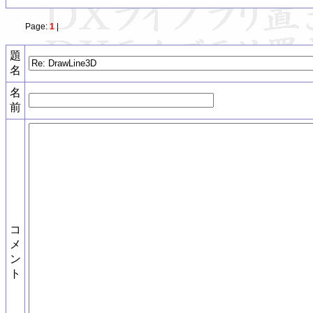
Page:
1
|
題
名
名
前
コ
メ
ン
ト