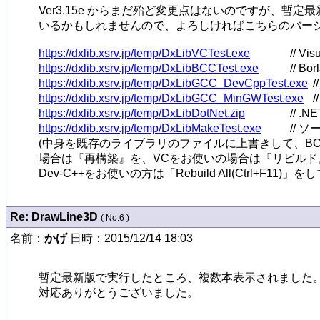
Ver3.15e からまだ殆ど変更点はないのですが、暫定
いるかもしれませんので、よろしければこちらのバージョン
https://dxlib.xsrv.jp/temp/DxLibVCTest.exe
https://dxlib.xsrv.jp/temp/DxLibBCCTest.exe
https://dxlib.xsrv.jp/temp/DxLibGCC_DevCppTest.exe
https://dxlib.xsrv.jp/temp/DxLibGCC_MinGWTest.exe
https://dxlib.xsrv.jp/temp/DxLibDotNet.zip
https://dxlib.xsrv.jp/temp/DxLibMakeTest.exe
// ソ
(中身を既存のライブラリのファイルに上書きして、BC
場合は『再構築』を、VCをお使いの場合は『リビルド』
Dev-C++をお使いの方は「Rebuild All(Ctrl+F11)」
Re: DrawLine3D
( No.6 )
名前：
かげ
日時：2015/12/14 18:03
暫定最新版で実行したところ、複数本表示されました。
対応ありがとうございました。