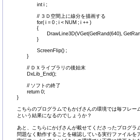
		int i ;

		// ３Ｄ空間上に線分を描画する

		for( i = 0 ; i < NUM ; i ++ )

		{

			DrawLine3D(VGet(GetRand(640), GetRand(480), 0.0f), VGet(GetRand(640), GetRand(480), 0.0f), GetColor(255, 255, 255));

		}

		ScreenFlip() ;

	}

	// ＤＸライブラリの後始末

	DxLib_End();

	// ソフトの終了

	return 0;

}

こちらのプログラムでもかげさんの環境では毎フレーム
という結果になるのでしょうか？

あと、こちらにかげさんが載せてくださったプログラム
問題なく動作することを確認している実行ファイルをア