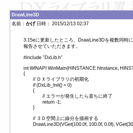
DrawLine3D
名前：
かげ
日時： 2015/12/13 02:37
3.15eに更新したところ、DrawLine3Dを複数
報告させていただきます。

#include "DxLib.h"

int WINAPI WinMain(HINSTANCE hInstance, HINST
{

	// ＤＸライブラリの初期化

	if (DxLib_Init() < 0)

	{

		// エラーが発生したら直ちに終了

		return -1;

	}

	// ３Ｄ空間上に線分を描画する

	DrawLine3D(VGet(100.0f, 100.0f, 0.0f), VGet(300.0f, 200.0f, 0.0f), GetColor(255, 255, 255));
