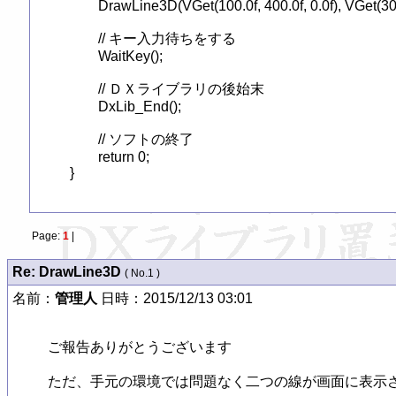
	DrawLine3D(VGet(100.0f, 400.0f, 0.0f), VGet(300.0f, 300.0f, 0.0f), GetColor(255, 255, 255));

	// キー入力待ちをする

	WaitKey();

	// ＤＸライブラリの後始末

	DxLib_End();

	// ソフトの終了

	return 0;

}
Page:
1
|
Re: DrawLine3D
( No.1 )
名前：
管理人
日時：2015/12/13 03:01
ご報告ありがとうございます

ただ、手元の環境では問題なく二つの線が画面に表示さ