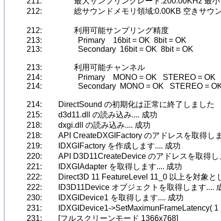
211:		最大サンプリングレート:200.00KHz 最小サンプリングレート:0.10KHz 

212:		総サウンドメモリ領域:0.00KB 空きサウンドメモリ領域:0.00KB 

212:		利用可能サンプリング精度

213:		  Primary    16bit = OK  8bit = OK 

213:		  Secondary  16bit = OK  8bit = OK 

213:		利用可能チャンネル

214:		  Primary    MONO = OK   STEREO = OK 

214:		  Secondary  MONO = OK   STEREO = OK 

214:	DirectSound の初期化は正常に終了しました

215:	d3d11.dll の読み込み.... 成功

218:	dxgi.dll の読み込み.... 成功

218:	API CreateDXGIFactory のアドレスを取得します.... 成功

219:	IDXGIFactory を作成します.... 成功

220:	API D3D11CreateDevice のアドレスを取得します.... 成功

221:	IDXGIAdapter を取得します.... 成功

222:	Direct3D 11 FeatureLevel 11_0 以上を対象とします

222:	ID3D11Device オブジェクトを取得します.... 成功

230:	IDXGIDevice1 を取得します.... 成功

231:	IDXGIDevice1->SetMaximunFrameLatency( 1 ); を実行しました

231:	[フルスクリーンモード 1366x768]
