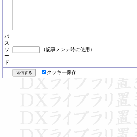
パ
ス
ワ
（記事メンテ時に使用）
ー
ド
クッキー保存