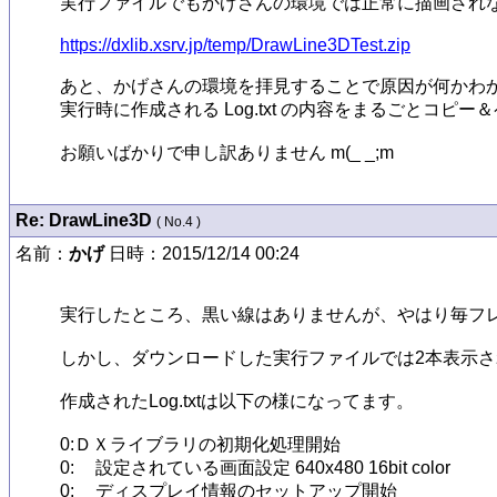
実行ファイルでもかげさんの環境では正常に描画されな
https://dxlib.xsrv.jp/temp/DrawLine3DTest.zip
あと、かげさんの環境を拝見することで原因が何かわか
実行時に作成される Log.txt の内容をまるごとコピ
お願いばかりで申し訳ありません m(_ _;m
Re: DrawLine3D
( No.4 )
名前：
かげ
日時：2015/12/14 00:24
実行したところ、黒い線はありませんが、やはり毎フレ
しかし、ダウンロードした実行ファイルでは2本表示さ
作成されたLog.txtは以下の様になってます。

0:ＤＸライブラリの初期化処理開始

0:	設定されている画面設定 640x480 16bit color

0:	ディスプレイ情報のセットアップ開始
