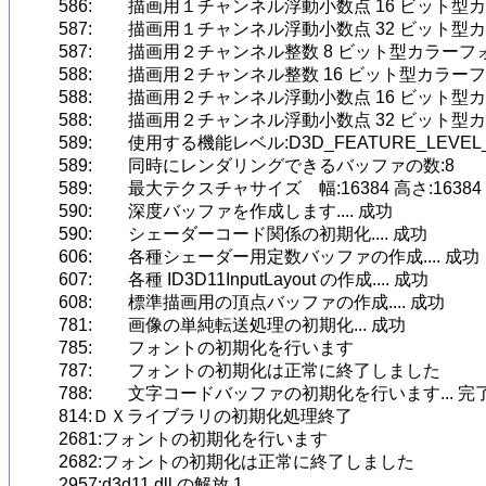
586:	描画用１チャンネル浮動小数点 16 ビット型カラーフォーマットは DXGI_FORMAT_R16_FLOAT です

587:	描画用１チャンネル浮動小数点 32 ビット型カラーフォーマットは DXGI_FORMAT_R32_FLOAT です

587:	描画用２チャンネル整数 8 ビット型カラーフォーマットは DXGI_FORMAT_R8G8_UNORM です

588:	描画用２チャンネル整数 16 ビット型カラーフォーマットは DXGI_FORMAT_R16G16_UNORM です

588:	描画用２チャンネル浮動小数点 16 ビット型カラーフォーマットは DXGI_FORMAT_R16G16_FLOAT です

588:	描画用２チャンネル浮動小数点 32 ビット型カラーフォーマットは DXGI_FORMAT_R32G32_FLOAT です

589:	使用する機能レベル:D3D_FEATURE_LEVEL_11_1

589:	同時にレンダリングできるバッファの数:8

589:	最大テクスチャサイズ　幅:16384 高さ:16384

590:	深度バッファを作成します.... 成功

590:	シェーダーコード関係の初期化.... 成功

606:	各種シェーダー用定数バッファの作成.... 成功

607:	各種 ID3D11InputLayout の作成.... 成功

608:	標準描画用の頂点バッファの作成.... 成功

781:	画像の単純転送処理の初期化... 成功

785:	フォントの初期化を行います

787:	フォントの初期化は正常に終了しました

788:	文字コードバッファの初期化を行います... 完了しました

814:ＤＸライブラリの初期化処理終了

2681:フォントの初期化を行います

2682:フォントの初期化は正常に終了しました

2957:d3d11.dll の解放 1
