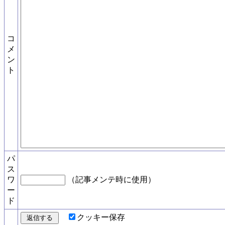
コ
メ
ン
ト
パ
ス
ワ
（記事メンテ時に使用）
ー
ド
クッキー保存