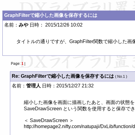
GraphFilterで縮小した画像を保存するには
名前：
みや
日時： 2015/12/26 10:02
タイトルの通りですが、GraphFilter関数で縮小
Page:
1
|
Re: GraphFilterで縮小した画像を保存するには
( No.1 )
名前：
管理人
日時：2015/12/27 21:32
縮小した画像を画面に描画したあと、画面の状態を
SaveDrawScreen という関数を使用すると保
＜ SaveDrawScreen ＞

http://homepage2.nifty.com/natupaji/DxLib/function