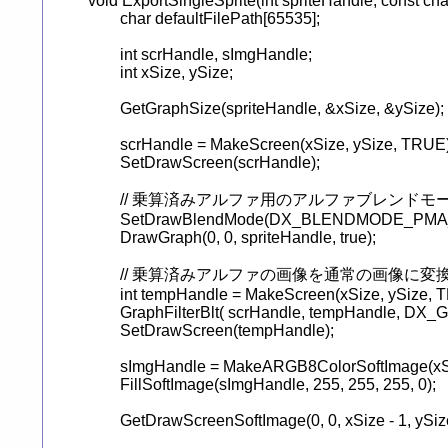
void ExportSingleSprite(int spriteHandle, const char*
	char defaultFilePath[65535];

	int scrHandle, sImgHandle;

	int xSize, ySize;

	GetGraphSize(spriteHandle, &xSize, &ySize);

	scrHandle = MakeScreen(xSize, ySize, TRUE);

	SetDrawScreen(scrHandle);

	// 乗算済みアルファ用のアルファブレンドモードで描画

	SetDrawBlendMode(DX_BLENDMODE_PMA_ALPHA, 255);

	DrawGraph(0, 0, spriteHandle, true);

	// 乗算済みアルファの画像を通常の画像に変換

	int tempHandle = MakeScreen(xSize, ySize, TRUE);

	GraphFilterBlt( scrHandle, tempHandle, DX_GRAPH_FILTER_INTERP_ALPHA );

	SetDrawScreen(tempHandle);

	sImgHandle = MakeARGB8ColorSoftImage(xSize, ySize);

	FillSoftImage(sImgHandle, 255, 255, 255, 0);

	GetDrawScreenSoftImage(0, 0, xSize - 1, ySize - 1, sImgHandle);
