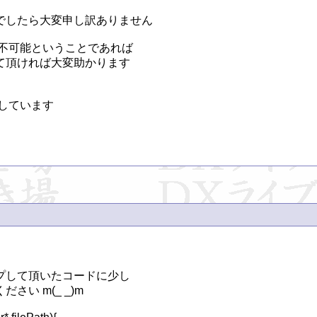
したら大変申し訳ありません

不可能ということであれば

頂ければ大変助かります

使用しています

して頂いたコードに少し

 m(_ _)m
