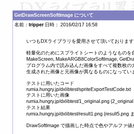
GetDrawScreenSoftImage について
名前：
tripper
日時： 2016/02/17 16:58
いつもDXライブラリを愛用させて頂いております

軽量化のためにスプライトシートのようなものを自
MakeScreen, MakeARGB8ColorSoftImage, GetD
プログラム内で読み込んだ画像をすべて複数枚の大
生成された画像と元画像が異なるものになっていま
テストに用いたコード

rumia.hungry.jp/dxlibtest/spriteExportTestCode.txt

テストに用いた画像

rumia.hungry.jp/dxlibtest/1_original.png (2_original
テスト結果

rumia.hungry.jp/dxlibtest/result1.png (result5.
DrawSoftImage で描画した時点で色やアルフ