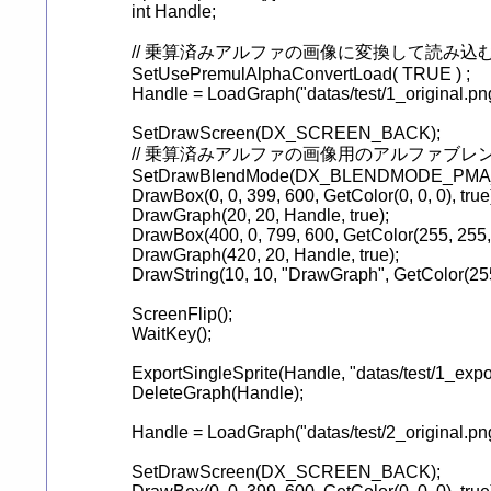
	int Handle;

	// 乗算済みアルファの画像に変換して読み込む設定を ON にする

	SetUsePremulAlphaConvertLoad( TRUE ) ;

	Handle = LoadGraph("datas/test/1_original.png");

	SetDrawScreen(DX_SCREEN_BACK);

	// 乗算済みアルファの画像用のアルファブレンドモードで描画

	SetDrawBlendMode(DX_BLENDMODE_PMA_ALPHA, 255);

	DrawBox(0, 0, 399, 600, GetColor(0, 0, 0), true);

	DrawGraph(20, 20, Handle, true);

	DrawBox(400, 0, 799, 600, GetColor(255, 255, 255), true);

	DrawGraph(420, 20, Handle, true);

	DrawString(10, 10, "DrawGraph", GetColor(255, 255, 255));

	ScreenFlip();

	WaitKey();

	ExportSingleSprite(Handle, "datas/test/1_exported.png");

	DeleteGraph(Handle);

	Handle = LoadGraph("datas/test/2_original.png");

	SetDrawScreen(DX_SCREEN_BACK);
