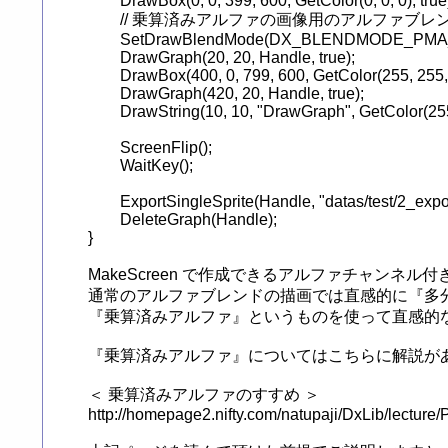
	DrawBox(0, 0, 399, 600, GetColor(0, 0, 0), true);

	// 乗算済みアルファの画像用のアルファブレンドモードで描画

	SetDrawBlendMode(DX_BLENDMODE_PMA_ALPHA, 255);

	DrawGraph(20, 20, Handle, true);

	DrawBox(400, 0, 799, 600, GetColor(255, 255, 255), true);

	DrawGraph(420, 20, Handle, true);

	DrawString(10, 10, "DrawGraph", GetColor(255, 255, 255));

	ScreenFlip();

	WaitKey();

	ExportSingleSprite(Handle, "datas/test/2_exported.png");

	DeleteGraph(Handle);

}

MakeScreen で作成できるアルファチャンネ
通常のアルファブレンドの描画では直感的に『多分
『乗算済みアルファ』というものを使って直感的な
『乗算済みアルファ』についてはこちらに解説がありま
＜ 乗算済みアルファのすすめ ＞

http://homepage2.nifty.com/natupaji/DxLib/lecture