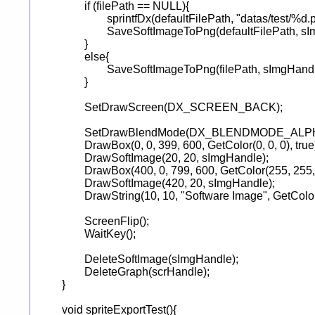
	if (filePath == NULL){

		sprintfDx(defaultFilePath, "datas/test/%d.png", spriteHandle);

		SaveSoftImageToPng(defaultFilePath, sImgHandle, 0);

	}

	else{

		SaveSoftImageToPng(filePath, sImgHandle, 0);

	}

	SetDrawScreen(DX_SCREEN_BACK);

	SetDrawBlendMode(DX_BLENDMODE_ALPHA, 255);

	DrawBox(0, 0, 399, 600, GetColor(0, 0, 0), true);

	DrawSoftImage(20, 20, sImgHandle);

	DrawBox(400, 0, 799, 600, GetColor(255, 255, 255), true);

	DrawSoftImage(420, 20, sImgHandle);

	DrawString(10, 10, "Software Image", GetColor(255, 255, 255));

	ScreenFlip();

	WaitKey();

	DeleteSoftImage(sImgHandle);

	DeleteGraph(scrHandle);

}

void spriteExportTest(){
