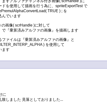
ルファチャンネル付き画像( scrHandle )に

して描画を行う為に、spriteExportTest で

AlphaConvertLoad( TRUE ) ; を

んでいます

の画像( scrHandle )に対して

で『乗算済みアルファの画像』を描画します

ファイルは『乗算済みアルファの画像』と

ILTER_INTERP_ALPHA ) を使用して

います
けに

しました 見落としておりました...
