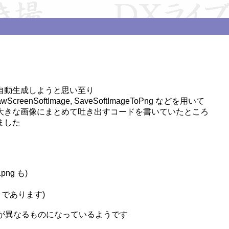
動生成しようと思い至り

rawScreenSoftImage, SaveSoftImageToPng などを用いて

きな画像にまとめて吐き出すコードを書いていたところ

した

.png も)

png まであります)

ァ値が異なるものになっているようです
