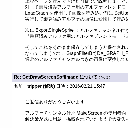
上記ページを読んで頂けた前提でご説明しますと、まずア
対して乗算済みアルファ用のアルファブレンドモードを使用
LoadGraph を使用して画像を読み込む前に SetUsePremul
実行して乗算済みアルファの画像に変換して読み込
次に ExportSingleSprite でアルファチャンネル付き
『乗算済みアルファ用のアルファブレンドモード』
そしてこれをそのまま保存してしまうと保存される
なってしまうので、GraphFilterBlt( DX_GRAPH_F
通常のアルファチャンネルつきの画像に変換して
Re: GetDrawScreenSoftImage について
( No.2 )
名前：
tripper (解決)
日時：2016/02/21 15:47
ご返信ありがとうございます

アルファチャンネル付き MakeScreen の使用者向
解決策が既に用意・掲載されていたようで大変失礼致