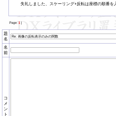
失礼しました、スケーリング+反転は座標の順番を
Page:
1
|
題
名
名
前
コ
メ
ン
ト