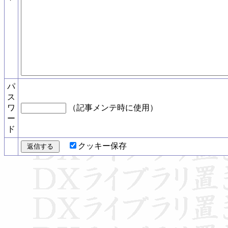
パ
ス
ワ
（記事メンテ時に使用）
ー
ド
クッキー保存