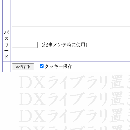
パ
ス
ワ
（記事メンテ時に使用）
ー
ド
クッキー保存