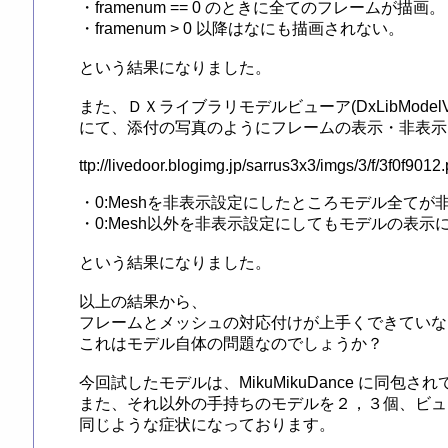
・framenum == 0 のときに全てのフレームが描画。

・framenum > 0 以降はなにも描画されない。

という結果になりました。

また、ＤＸライブラリモデルビューア(DxLibModelViewe
にて、添付の写真のようにフレームの表示・非表示
ttp://livedoor.blogimg.jp/sarrus3x3/imgs/3/f/3f0f9012.
・0:Meshを非表示設定にしたところモデル全てが
・0:Mesh以外を非表示設定にしてもモデルの表示
という結果になりました。

以上の結果から、

フレームとメッシュの対応付けが上手くできていな
これはモデル自体の問題なのでしょうか？

今回試したモデルは、MikuMikuDance に同包され
また、それ以外の手持ちのモデルを２，３個、ビュ
同じような症状になっております。
