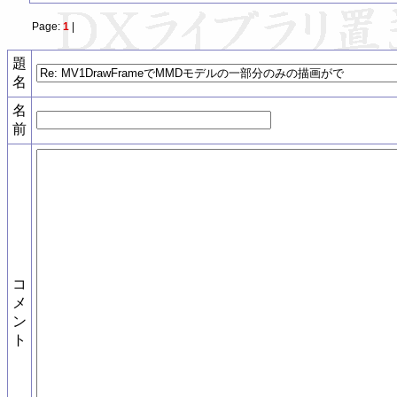
Page:
1
|
題
名
名
前
コ
メ
ン
ト