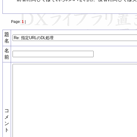
Page:
1
|
題
名
名
前
コ
メ
ン
ト