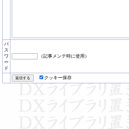
パ
ス
ワ
（記事メンテ時に使用）
ー
ド
クッキー保存