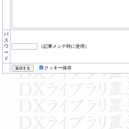
パ
ス
ワ
（記事メンテ時に使用）
ー
ド
クッキー保存