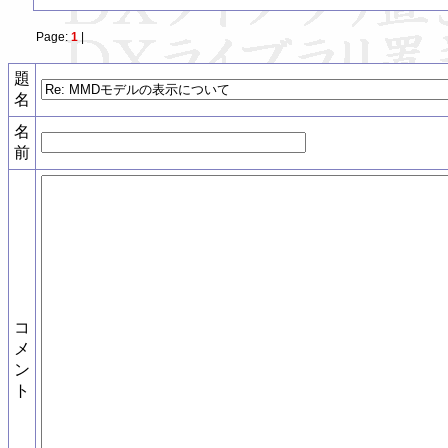
Page:
1
|
題
名
名
前
コ
メ
ン
ト