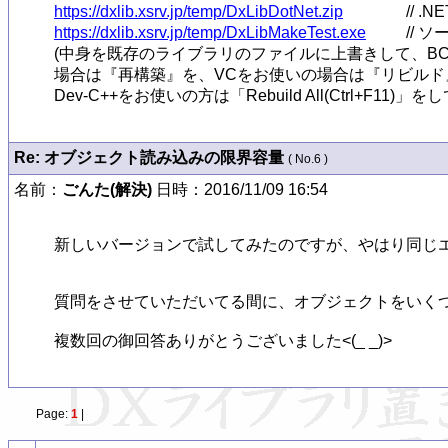
https://dxlib.xsrv.jp/temp/DxLibDotNet.zip
https://dxlib.xsrv.jp/temp/DxLibMakeTest.exe
// ソ
(中身を既存のライブラリのファイルに上書きして、BC
場合は『再構築』を、VCをお使いの場合は『リビルド』
Dev-C++をお使いの方は「Rebuild All(Ctrl+F11)」
Re: オブジェクト読み込みの限界容量
( No.6 )
名前：
ごんた(解決)
日時：2016/11/09 16:54
新しいバージョンで試してみたのですが、やはり同じエ
質問をさせていただいてる間に、オブジェクトをいくつ
複数回の御回答ありがとうございました<(_ _)>
Page:
1
|