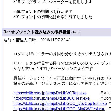
818:プログラマブルシェーダーを使用します

888:フォントの初期化を行います

Re: オブジェクト読み込みの限界容量
( No.5 )
名前：
管理人
日時：2016/11/07 22:41
ログには特にエラーの原因が分かりそうな出力はされて
ただ、ログを拝見する限りではお使いのＤＸライブラリのバージ
かなり古い( ４年前 )のバージョンのようです

最新バージョンでしたら正常に動作するかもしれません
暫定の最新バージョンをお試しになってみてください m(_ 
https://dxlib.xsrv.jp/temp/DxLibVCTest.exe
https://dxlib.xsrv.jp/temp/DxLibBCCTest.exe
https://dxlib.xsrv.jp/temp/DxLibGCC_DevCppTest.exe
https://dxlib.xsrv.jp/temp/DxLibGCC_MinGWTest.exe