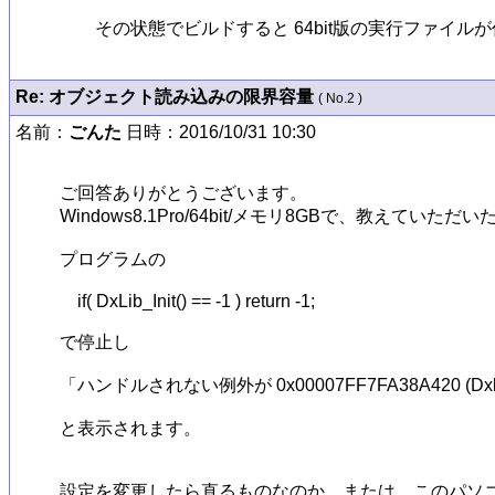
　　その状態でビルドすると 64bit版の実行ファイル
Re: オブジェクト読み込みの限界容量
( No.2 )
名前：
ごんた
日時：2016/10/31 10:30
ご回答ありがとうございます。

Windows8.1Pro/64bit/メモリ8GBで、教えていた
プログラムの

    if( DxLib_Init() == -1 ) return -1;

で停止し

「ハンドルされない例外が 0x00007FF7FA38A420 (Dxl
と表示されます。

設定を変更したら直るものなのか、または、このパソ