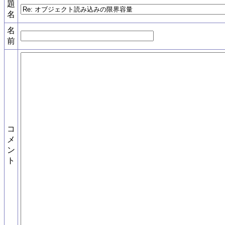
題
名
名
前
コ
メ
ン
ト