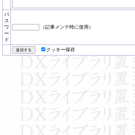
パ
ス
ワ
（記事メンテ時に使用）
ー
ド
クッキー保存