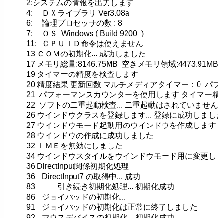
2:システムの情報を出力します

4:	ＤＸライブラリ Ver3.08a

6:	論理プロセッサの数 : 8

7:	ＯＳ  Windows ( Build 9200  )

11:	ＣＰＵＩＤ命令は使えません

13:ＣＯＭの初期化... 成功しました

17:メモリ総量:8146.75MB  空きメモリ領域:4473.91MB 
19:タイマーの精度を検査します

20:精度結果 更新回数 マルチメディアタイマー：0  パ
21: パフォーマンスカウンターを使用します タイマー精度 : 35
22: ソフトの二重起動検査... 二重起動はされていません
26:ウインドウクラスを登録します... 登録に成功しました
27:ウインドウモード起動用のウインドウを作成します

28:ウインドウの作成に成功しました

32:ＩＭＥを無効にしました

34:ウインドウスタイルをウインドウモード用に変更します.
36:DirectInput関係初期化処理

36:	DirectInput7 の取得中... 成功

83:		引き続き初期化処理... 初期化成功

86:	ジョイパッドの初期化... 

91:	ジョイパッドの初期化は正常に終了しました

92:	マウスデバイスの初期化... 初期化成功
