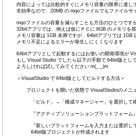
内容によっては比較的すぐにメモリ容量の限界に達して
非効率なので、20MB の mqoファイルでもファイル
mqoファイルの容量を減らすことも方法のひとつですが、
32bitアプリでは、例えば仮にＰＣに 8GB のメモリ
メモリ容量は 1GB 未満ですが、64bitアプリでは 1
メモリ不足によるエラーが発生しにくくなります

64bitアプリとして起動するにはお使いの開発環境が Visu
もし Visual Studio でしたら以下の手順で 64bit
よろしければ試してみてください m(_ _)m

＜VisualStudio で 64bit版としてビルドする方法＞

　　プロジェクトを開いた状態で VisualStudioのメニ
　　　「ビルド」→「構成マネージャー」を選択して構
　　　『アクティブソリューションプラットフォーム』
　　　『新しいプラットフォームを入力または選択してく
　　　64bit版プロジェクトが作成されます
