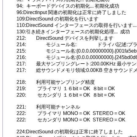
94:	キーボードデバイスの初期化... 初期化成功

96:DirectInput 関連の初期化は正常に終了しました

109:DirectSound の初期化を行います

110:DirectSound インターフェースの取得を行います.... 
130:引き続きインターフェースの初期化処理...  成功

212:	DirectSound デバイスを列挙します

214:		モジュール名:                 ドライバ記述:プライマリ サウンド ドライバー 

215:		モジュール名:{0.0.0.00000000}.{001fa5eb-320d-4787-994c-362942f7f307}  ドライバ記述:スピーカー (Realtek High Definition Audio) 

216:		モジュール名:{0.0.0.00000000}.{245bd0d6-eae6-4125-9ce2-03a9e3b8ae87}  ドライバ記述:Realtek Digital Output (Realtek High Definition Audio) 

217:	最大サンプリングレート:200.00KHz 最小サンプリングレート:0.10KHz 

217:	総サウンドメモリ領域:0.00KB 空きサウンドメモリ領域:0.00KB 

218:	利用可能サンプリング精度

219:	 プライマリ １６bit = OK  ８bit = OK 

220:	 セカンダリ １６bit = OK  ８bit = OK 

221:	利用可能チャンネル

222:	 プライマリ MONO = OK  STEREO = OK 

222:	 セカンダリ MONO = OK  STEREO = OK 

224:DirectSound の初期化は正常に終了しました
