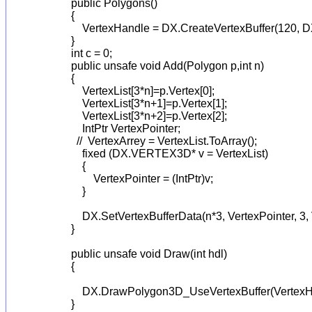
            public Polygons()

            {

                VertexHandle = DX.CreateVertexBuffe
            }

            int c = 0;

            public unsafe void Add(Polygon p,int n)

            {

                VertexList[3*n]=p.Vertex[0];

                VertexList[3*n+1]=p.Vertex[1];

                VertexList[3*n+2]=p.Vertex[2];

                IntPtr VertexPointer;

              //  VertexArrey = VertexList.ToArray();

                fixed (DX.VERTEX3D* v = VertexList)

                {

                    VertexPointer = (IntPtr)v;

                }

                DX.SetVertexBufferData(n*3, VertexPointer, 3
            }

            public unsafe void Draw(int hdl)

            {

                DX.DrawPolygon3D_UseVertexBuffer(VertexHa
            }
