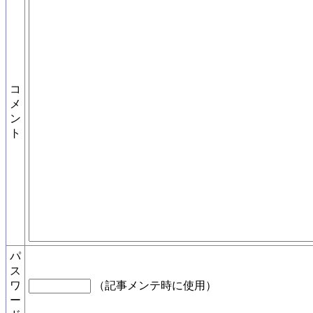
コ
メ
ン
ト
パ
ス
ワ
（記事メンテ時に使用）
ー