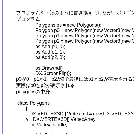
プログラムを下記のように書き換えましたが　ポリゴン
プログラム

                Polygons ps = new Polygons();

                Polygon p0 = new Polygon(new Vector3(new 
                Polygon p1 = new Polygon(new Vector3(new 
                Polygon p2 = new Polygon(new Vector3(new 
                ps.Add(p0, 0); 

                ps.Add(p1, 1);

                ps.Add(p2, 0);

                ps.Draw(hdl);

                DX.ScreenFlip();

p0が0　p1が1　p2が0で最後にはp1とp2が表示される
実際はp0とp2が表示される

polygonsの中身

 class Polygons

        {

           DX.VERTEX3D[] VertexList = new DX.VERTEX3D
        //    DX.VERTEX3D[] VertexArrey;

            int VertexHandle;
