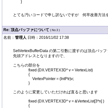
        }

とても汚いコードで申し訳ないですが　何卒改善方法
Re: 頂点バッファについて
( No.3 )
名前：
管理人
日時：2016/11/02 17:38
SetVertexBufferData の第二引数に渡すのは頂点
先頭アドレスとなりますので、

こちらの部分を 

                fixed (DX.VERTEX3D* v = VertexList)

                {

                    VertexPointer = (IntPtr)v;

                }

このように変更していただければ直ると思います

                fixed (DX.VERTEX3D* v = &VertexList[3*n] )

                {
