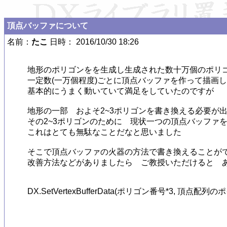
頂点バッファについて
名前：
たこ
日時： 2016/10/30 18:26
地形のポリゴンをを生成し生成された数十万個のポリゴ
一定数(一万個程度)ごとに頂点バッファを作って描画し
基本的にうまく動いていて満足をしていたのですが

地形の一部　およそ2~3ポリゴンを書き換える必要が出
その2~3ポリゴンのために　現状一つの頂点バッファを
これはとても無駄なことだなと思いました

そこで頂点バッファの火器の方法で書き換えることがで
改善方法などがありましたら　ご教授いただけると　あ
DX.SetVertexBufferData(ポリゴン番号*3, 頂点配列のポイ