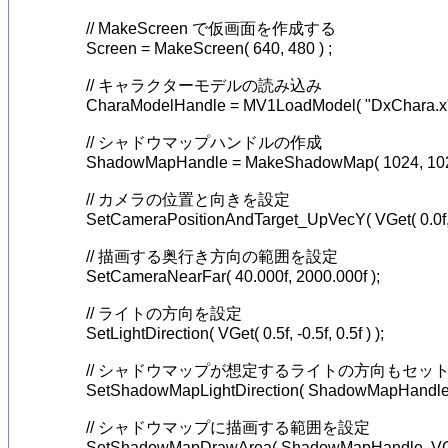
	// MakeScreen で仮画面を作成する

	Screen = MakeScreen( 640, 480 ) ;

	// キャラクターモデルの読み込み

	CharaModelHandle = MV1LoadModel( "DxChara.x" ) ;

	// シャドウマップハンドルの作成

	ShadowMapHandle = MakeShadowMap( 1024, 1024 ) ;

	// カメラの位置と向きを設定

	SetCameraPositionAndTarget_UpVecY( VGet( 0.0f, 800.0f, -800.0f ), VGet( 0.000f, 500.000f, 0.000f ) );

	// 描画する奥行き方向の範囲を設定

	SetCameraNearFar( 40.000f, 2000.000f );

	// ライトの方向を設定

	SetLightDirection( VGet( 0.5f, -0.5f, 0.5f ) );

	// シャドウマップが想定するライトの方向もセット

	SetShadowMapLightDirection( ShadowMapHandle, VGet( 0.5f, -0.5f, 0.5f ) ) ;

	// シャドウマップに描画する範囲を設定

	SetShadowMapDrawArea( ShadowMapHandle, VGet( -1000.0f, -1.0f, -1000.0f ), VGet( 1000.0f, 1000.0f, 1000.0f ) ) ;
