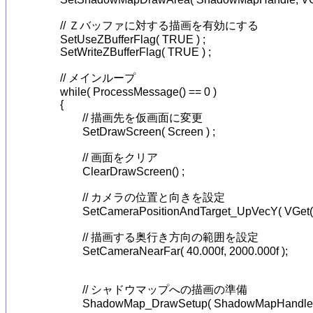
	// Ｚバッファに対する描画を有効にする

	SetUseZBufferFlag( TRUE ) ;

	SetWriteZBufferFlag( TRUE ) ;

	// メインループ

	while( ProcessMessage() == 0 )

	{

		// 描画先を仮画面に変更

		SetDrawScreen( Screen ) ;

		// 画面をクリア

		ClearDrawScreen() ;

		// カメラの位置と向きを設定

		SetCameraPositionAndTarget_UpVecY( VGet( 0.0f, 800.0f, -800.0f ), VGet( 0.000f, 500.000f, 0.000f ) );

		// 描画する奥行き方向の範囲を設定

		SetCameraNearFar( 40.000f, 2000.000f );

		// シャドウマップへの描画の準備

		ShadowMap_DrawSetup( ShadowMapHandle ) ;
