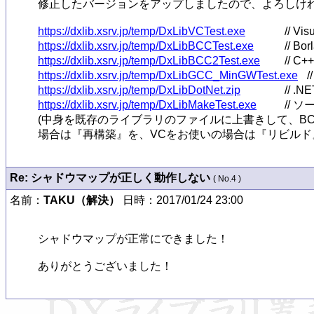
修正したバージョンをアップしましたので、よろしければお試
https://dxlib.xsrv.jp/temp/DxLibVCTest.exe
https://dxlib.xsrv.jp/temp/DxLibBCCTest.exe
https://dxlib.xsrv.jp/temp/DxLibBCC2Test.exe
https://dxlib.xsrv.jp/temp/DxLibGCC_MinGWTest.exe
https://dxlib.xsrv.jp/temp/DxLibDotNet.zip
https://dxlib.xsrv.jp/temp/DxLibMakeTest.exe
// ソ
(中身を既存のライブラリのファイルに上書きして、BC
場合は『再構築』を、VCをお使いの場合は『リビルド
Re: シャドウマップが正しく動作しない
( No.4 )
名前：
TAKU（解決）
日時：2017/01/24 23:00
シャドウマップが正常にできました！

ありがとうございました！