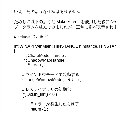
いえ、そのような仕様はありません

ためしに以下のような MakeScreen を使用した後に
プログラムを組んでみましたが、正常に影が表示されま
#include "DxLib.h"

int WINAPI WinMain( HINSTANCE hInstance, HINSTAN
{

	int CharaModelHandle ;

	int ShadowMapHandle ;

	int Screen ;

	// ウインドウモードで起動する

	ChangeWindowMode( TRUE ) ;

	// ＤＸライブラリの初期化

	if( DxLib_Init() < 0 )

	{

		// エラーが発生したら終了

		return -1 ;

	}
