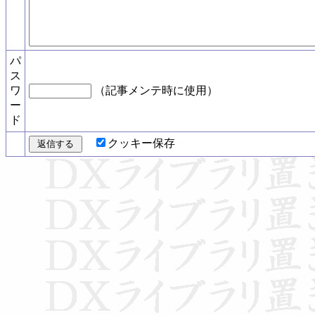
パ
ス
ワ
（記事メンテ時に使用）
ー
ド
クッキー保存