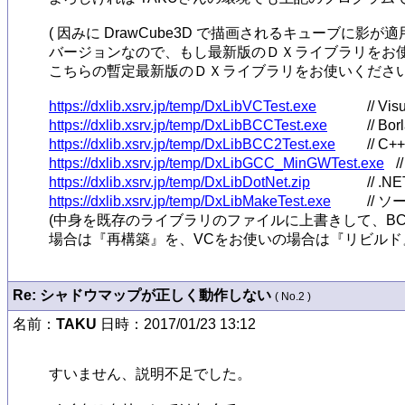
( 因みに DrawCube3D で描画されるキューブに影
バージョンなので、もし最新版のＤＸライブラリをお使
こちらの暫定最新版のＤＸライブラリをお使いください 
https://dxlib.xsrv.jp/temp/DxLibVCTest.exe
https://dxlib.xsrv.jp/temp/DxLibBCCTest.exe
https://dxlib.xsrv.jp/temp/DxLibBCC2Test.exe
https://dxlib.xsrv.jp/temp/DxLibGCC_MinGWTest.exe
https://dxlib.xsrv.jp/temp/DxLibDotNet.zip
https://dxlib.xsrv.jp/temp/DxLibMakeTest.exe
// ソ
(中身を既存のライブラリのファイルに上書きして、BC
場合は『再構築』を、VCをお使いの場合は『リビルド
Re: シャドウマップが正しく動作しない
( No.2 )
名前：
TAKU
日時：2017/01/23 13:12
すいません、説明不足でした。
