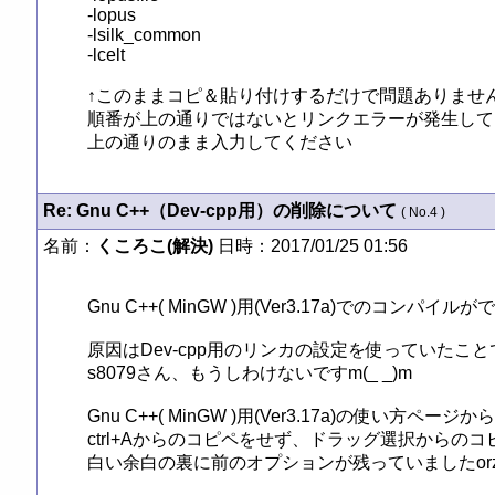
-lopus

-lsilk_common

-lcelt

↑このままコピ＆貼り付けするだけで問題ありません
順番が上の通りではないとリンクエラーが発生して
上の通りのまま入力してください
Re: Gnu C++（Dev-cpp用）の削除について
( No.4 )
名前：
くころこ(解決)
日時：2017/01/25 01:56
Gnu C++( MinGW )用(Ver3.17a)でのコンパイル
原因はDev-cpp用のリンカの設定を使っていたこと
s8079さん、もうしわけないですm(_ _)m

Gnu C++( MinGW )用(Ver3.17a)の使い方
ctrl+Aからのコピペをせず、ドラッグ選択からのコ
白い余白の裏に前のオプションが残っていましたorz