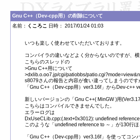
Gnu C++（Dev-cpp用）の削除について
名前：
くころこ
日時： 2017/01/24 01:03
いつも楽しく使わせていただいております。

コンパイラの違いなどよく分からないのですが、横から
こちらのスレッドの

>Gnu C++用について

>dxlib.o.oo7.jp/cgi/patiobbs/patio.cgi?mode=view&
s8079さんの報告と内容が食い違ってしまうのです
「Gnu C++（Dev-cpp用）ver3.16f」からDev
新しいバージョンの「Gnu C++( MinGW )用(Ver3
こちらはコンパイルできませんでした。

エラーログは

DxUseCLib.cpp:(.text+0x3012): undefined referenc
このような「undefined reference to ～」が130
「Gnu C++（Dev-cpp用）ver3.16f」を使って