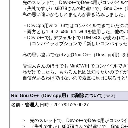
先のスレッドで、Dev-c++でDev-c用がコンパイ
（失礼ですが）s8079さんの勘違いで、Gnu C++（
私の思い違いかもしれませんが書き込みしました。

・DevCpp用ver3.16fではコンパイルできていたの
・両方とも4_9_2_x86_64_w64を使用した。
・Dev-c++ではデフォルトでTDM-GCCが使われ
　（コンパイラオプションで「新しいコンパイラセ
私の思い違いでなければGnu C++（Dev-cpp用）
管理人さんのほうでも MinGW用 でコンパイルでき
私だけでしたら、もちろん原因は知りたいのですが
自信があるわけではないので素直にbccに戻ろうと思っ
Re: Gnu C++（Dev-cpp用）の削除について
( No.3 )
名前：
管理人
日時：2017/01/25 00:27
>　先のスレッドで、Dev-c++でDev-c用がコン
>　（失礼ですが）s8079さんの勘違いで、Gnu C+