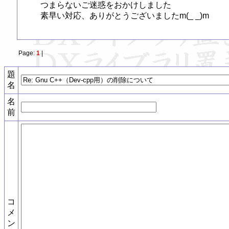
つまらないご迷惑をおかけしました

Page:
1
|
題
名
名
前
コ
メ
ン