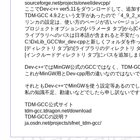
sourceforge.net/projects/orwelldevcpp/

ここでDev-c++ ver5.11をダウンロードして、
TDM-GCC 4.9.2という文字があったので「4_9_2_
リンカの設定は、使い方のページが古いバージョンのD
プロジェクトオプションの[パラメータ タブ]から[C+
ライブラリへのパスは日本語が含まれると不安だっ
C:\DxLib_GCC\for_dev-cppと新しくフォルダを
[ディレクトリ タブ]の[ライブラリのディレクトリ タブ
[インクルードディレクトリ タブ]にパスを追加しまし
Dev-c++ではMinGW公式のGCCではなく、TDM
これがMinGW用とDev-cpp用の違いなのではない
それともDev-c++でMinGWを使う設定等あるのでしょ
私の知識不足、勘違いなどでしたら申し訳ないです。
TDM-GCC公式サイト

tdm-gcc.tdragon.net/download

TDM-GCCの説明？

ja.osdn.net/projects/sfnet_tdm-gcc/