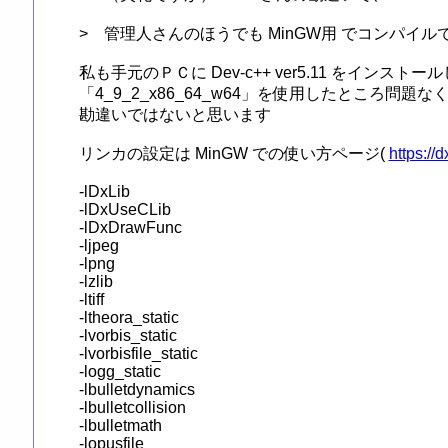
>　管理人さんのほうでも MinGW用 でコンパイル
私も手元のＰＣに Dev-c++ ver5.11 をインストールして、
「4_9_2_x86_64_w64」を使用したところ問題な
勘違いではないと思います

リンカの設定は MinGW での使い方ページ( 
https://
-lDxLib

-lDxUseCLib

-lDxDrawFunc

-ljpeg

-lpng

-lzlib

-ltiff

-ltheora_static

-lvorbis_static

-lvorbisfile_static

-logg_static

-lbulletdynamics

-lbulletcollision

-lbulletmath

-lopusfile
