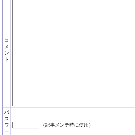
コ
メ
ン
ト
パ
ス
ワ
（記事メンテ時に使用）
ー