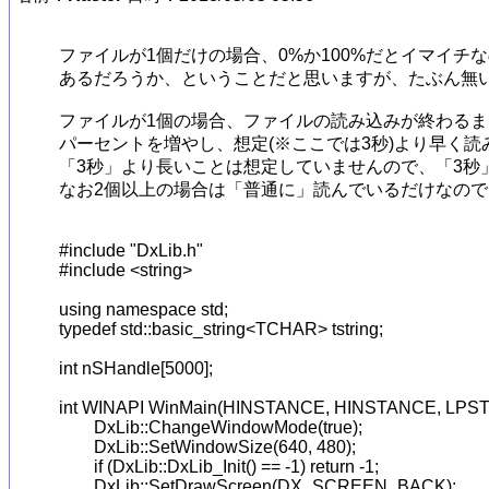
ファイルが1個だけの場合、0%か100%だとイマイチ
あるだろうか、ということだと思いますが、たぶん無い
ファイルが1個の場合、ファイルの読み込みが終わるまで
パーセントを増やし、想定(※ここでは3秒)より早く
「3秒」より長いことは想定していませんので、「3秒
なお2個以上の場合は「普通に」読んでいるだけなので
#include "DxLib.h"

#include <string>

using namespace std;

typedef std::basic_string<TCHAR> tstring;

int nSHandle[5000];

int WINAPI WinMain(HINSTANCE, HINSTANCE, LPSTR, 
	DxLib::ChangeWindowMode(true);

	DxLib::SetWindowSize(640, 480);

	if (DxLib::DxLib_Init() == -1) return -1;

	DxLib::SetDrawScreen(DX_SCREEN_BACK);
