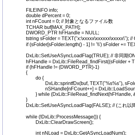
	FILEINFO info;

	double dPercent = 0;

	int nFCount = 0; // 対象となるファイル数

	TCHAR buf[MAX_PATH];

	DWORD_PTR hFHandle = NULL;

	tstring sFolder = TEXT("x:\xxxxx\xxxxxx\xxxxx\"); // Ogg群のあるフォルダを指定！

	if (sFolder[sFolder.length() - 1] != '\\') sFolder += TEXT("\\");

	DxLib::SetUseASyncLoadFlag(TRUE); // 非同期ON

	hFHandle = DxLib::FileRead_findFirst((sFolder + TEXT("*.ogg")).c_str(), &info);

	if (hFHandle != (DWORD_PTR)-1)

	{

		do {

			DxLib::sprintfDx(buf, TEXT("%s%s"), sFolder.c_str(), info.Name);

			nSHandle[nFCount++] = DxLib::LoadSoundMem(buf);

		} while (DxLib::FileRead_findNext(hFHandle, &info) >= 0);

	}

	DxLib::SetUseASyncLoadFlag(FALSE); // (これ以降の新規ハンドルは)非同期OFF

	while (!DxLib::ProcessMessage()) {

		DxLib::ClearDrawScreen();

		int nNLoad = DxLib::GetASyncLoadNum();
