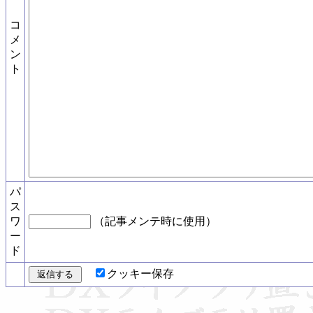
コ
メ
ン
ト
パ
ス
ワ
（記事メンテ時に使用）
ー
ド
クッキー保存