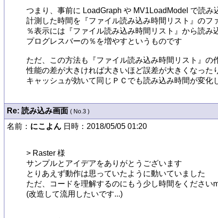
つまり、事前に LoadGraph や MV1LoadModel 
計測した時間を『ファイル読み込み時間リスト』のファ
％表示には『ファイル読み込み時間リスト』から読み込
プログレスバーの％を増やすというものです

ただ、この方法も『ファイル読み込み時間リスト』の作
性能の差が大きければ大きいほど誤差が大きくなったり
キャッシュが効いて同じＰＣでも読み込み時間が変化
Re: 読み込み画面
( No.3 )
名前：
にこよん
日時：2018/05/05 01:20
> Raster 様

サンプルとアイデアをありがとうございます

とりあえず動作は思っていたように動いていました

ただ、コードを理解するのにもう少し時間をくださいm(_
(改造して流用したいです...)
