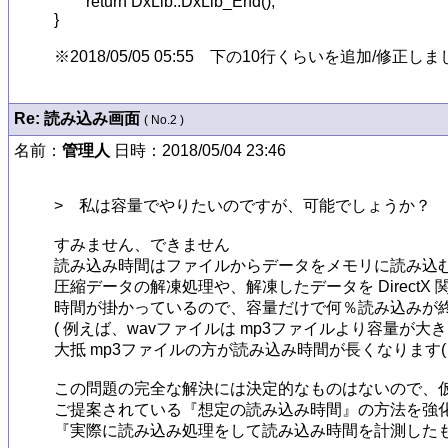
	return DxLib::DxLib_End();

}

※2018/05/05 05:55　下の10行くらいを追加/修
Re: 読み込み画面
( No.2 )
名前：
管理人
日時：2018/05/04 23:46
>　私は容量でやりたいのですが、可能でしょうか？

すみません、できません

読み込み時間はファイルからデータをメモリに読み込む
圧縮データの解凍処理や、解凍したデータを DirectX
時間が掛かっているので、容量だけで何％読み込みが終
( 例えば、wavファイルは mp3ファイルより容量が
大抵 mp3ファイルの方が読み込み時間が長くなります( m
この問題の完全な解決には決定的なものはないので、仮に私
ご提案されている『想定の読み込み時間』の方法を強化
『実際に読み込み処理をして読み込み時間を計測したも