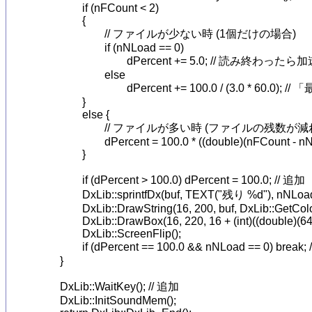
		if (nFCount < 2)

		{

			// ファイルが少ない時 (1個だけの場合)

			if (nNLoad == 0)

				dPercent += 5.0; // 読み終わったら加速

			else

				dPercent += 100.0 / (3.0 * 60.0); // 「最長3秒」での想定。ファイルサイズによってこの秒数を変えるとよいかも

		}

		else {

			// ファイルが多い時 (ファイルの残数が減ればゲージを伸ばす)

			dPercent = 100.0 * ((double)(nFCount - nNLoad) / (double)nFCount);

		}

		if (dPercent > 100.0) dPercent = 100.0; // 追加

		DxLib::sprintfDx(buf, TEXT("残り %d"), nNLoad);

		DxLib::DrawString(16, 200, buf, DxLib::GetColor(255, 255, 255));

		DxLib::DrawBox(16, 220, 16 + (int)((double)(640 - 32) * dPercent / 100.0), 220 + 32, DxLib::GetColor(255, 255, 0), TRUE);

		DxLib::ScreenFlip();

		if (dPercent == 100.0 && nNLoad == 0) break; // 修正

	}

	DxLib::WaitKey(); // 追加

	DxLib::InitSoundMem();
