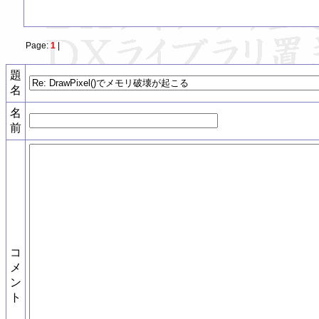
Page:
1
|
題
名
名
前
コ
メ
ン
ト