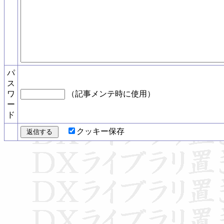
パ
ス
ワ
（記事メンテ時に使用）
ー
ド
クッキー保存