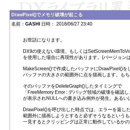
DrawPixel()でメモリ破壊が起こる
名前：
GASHI
日時： 2018/06/27 23:40
お世話になります。

DX9の使えない環境、もしくはSetScreenMemToVramFl
を使用した場合に再現性があります。(バージョンは3.1
MakeScreen()で作成したバッファにDrawPixel()
バッファの大きさの範囲外に点を描画します。もち
そのバッファをDeleteGraph()したタイミングで

「FreeMemory Error : デバッグ領域の
が表示されNULLへの書き込み例外が発生。あるい
DrawPixel()を呼び出した時点では、エラーを
範囲外に描画しようとすると必ずそうなるというも
一見するとクリッピングは正常に動作しているかの