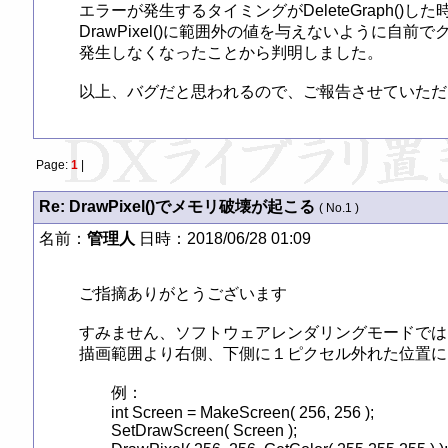
エラーが発生するタイミングがDeleteGraph()
DrawPixel()に範囲外の値を与えないように自
発生しなくなったことから判明しました。

Page:
1
|
Re: DrawPixel()でメモリ破壊が起こる
( No.1 )
名前：
管理人
日時：2018/06/28 01:09
ご指摘ありがとうございます

すみません、ソフトウェアレンダリングモードでは Set
描画範囲より右側、下側に１ピクセル外れた位置に
	例：

	int Screen = MakeScreen( 256, 256 );

	SetDrawScreen( Screen );
