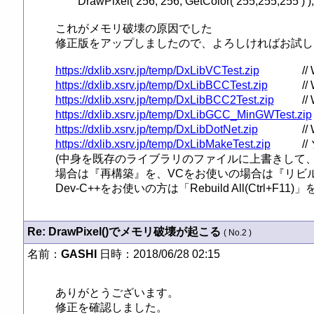
	DrawPixel( 256, 256, GetColor( 255,255,255 ) ); // ←クリッピングされない

これがメモリ破壊の原因でした

修正版をアップしましたので、よろしければお試しくださ
https://dxlib.xsrv.jp/temp/DxLibVCTest.zip
https://dxlib.xsrv.jp/temp/DxLibBCCTest.zip
https://dxlib.xsrv.jp/temp/DxLibBCC2Test.zip
https://dxlib.xsrv.jp/temp/DxLibGCC_MinGWTest.zip
https://dxlib.xsrv.jp/temp/DxLibDotNet.zip
https://dxlib.xsrv.jp/temp/DxLibMakeTest.zip
//
(中身を既存のライブラリのファイルに上書きして、
場合は『再構築』を、VCをお使いの場合は『リビル
Dev-C++をお使いの方は「Rebuild All(Ctrl+F11
Re: DrawPixel()でメモリ破壊が起こる
( No.2 )
名前：
GASHI
日時：2018/06/28 02:15
ありがとうございます。

修正を確認しました。