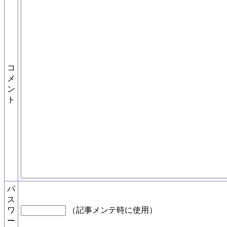
コ
メ
ン
ト
パ
ス
ワ
（記事メンテ時に使用）
ー