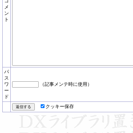
コ
メ
ン
ト
パ
ス
ワ
（記事メンテ時に使用）
ー
ド
クッキー保存