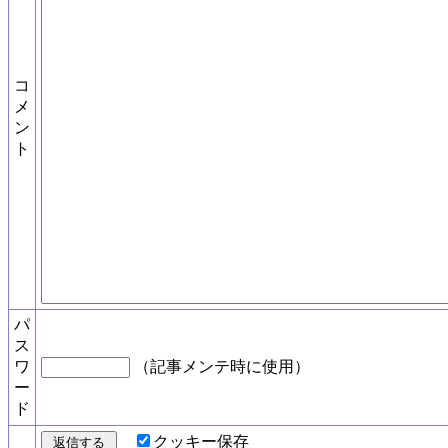
コ
メ
ン
ト
パ
ス
ワ
（記事メンテ時に使用）
ー
ド
クッキー保存