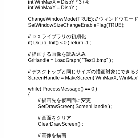
	int WinMaxX = DispY * 3 / 4;

	int WinMaxY = DispY ;

	ChangeWindowMode(TRUE); // ウィンドウモードに設定

	SetWindowSizeChangeEnableFlag(TRUE);

	// ＤＸライブラリの初期化

	if( DxLib_Init() < 0 ) return -1 ;

	// 描画する画像を読み込み

	GrHandle = LoadGraph( "Test1.bmp" ) ;

	// デスクトップと同じサイズの描画対象にできるグラフィックハンドルを作成

	ScreenHandle = MakeScreen( WinMaxX, WinMaxY ) ;

	while( ProcessMessage() == 0 )

	{

		// 描画先を仮画面に変更

		SetDrawScreen( ScreenHandle ) ;

		// 画面をクリア

		ClearDrawScreen() ;

		// 画像を描画
