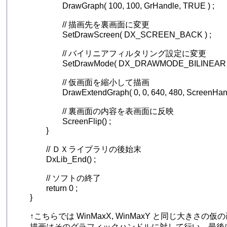
		DrawGraph( 100, 100, GrHandle, TRUE ) ;

		// 描画先を裏画面に変更

		SetDrawScreen( DX_SCREEN_BACK ) ;

		// バイリニアフィルタリング設定に変更

		SetDrawMode( DX_DRAWMODE_BILINEAR ) ;

		// 仮画面を縮小して描画

		DrawExtendGraph( 0, 0, 640, 480, ScreenHandle, FALSE ) ;

		// 裏画面の内容を表画面に反映

		ScreenFlip() ;

	}

	// ＤＸライブラリの後始末

	DxLib_End() ;

	// ソフトの終了

	return 0 ;

}

↑こちらでは WinMaxX, WinMaxY と同じ大きさの仮の画
描画はそのグラフィックハンドルに対して行い、最後に裏画面に 