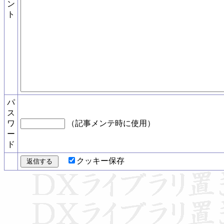
ン
ト
パ
ス
ワ
（記事メンテ時に使用）
ー
ド
クッキー保存