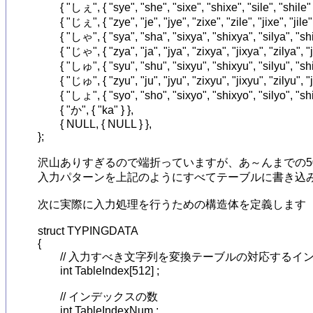
	{ "しぇ", { "sye", "she", "sixe", "shixe", "sile", "shile" } },

	{ "じぇ", { "zye", "je", "jye", "zixe", "zile", "jixe", "jile" } },

	{ "しゃ", { "sya", "sha", "sixya", "shixya", "silya", "shilya" } },

	{ "じゃ", { "zya", "ja", "jya", "zixya", "jixya", "zilya", "jilya" } },

	{ "しゅ", { "syu", "shu", "sixyu", "shixyu", "silyu", "shilyu" } },

	{ "じゅ", { "zyu", "ju", "jyu", "zixyu", "jixyu", "zilyu", "jilyu" } },

	{ "しょ", { "syo", "sho", "sixyo", "shixyo", "silyo", "shilyo" } },

	{ "か", { "ka" } },

	{ NULL, { NULL } },

};

沢山ありすぎるので端折っていますが、あ～んまでの5
入力パターンを上記のようにすべてテーブルに書き込み
次に実際に入力処理を行うための構造体を定義します

struct TYPINGDATA

{

	// 入力すべき文字列を変換テーブルの対応するインデックスに置き換えたもの

	int TableIndex[512] ;

	// インデックスの数

	int TableIndexNum ;
