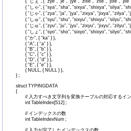
	{ "じぇ", { "zye", "je", "jye", "zixe", "zile", "jixe", "jile" } },

	{ "しゃ", { "sya", "sha", "sixya", "shixya", "silya", "shilya" } },

	{ "じゃ", { "zya", "ja", "jya", "zixya", "jixya", "zilya", "jilya" } },

	{ "しゅ", { "syu", "shu", "sixyu", "shixyu", "silyu", "shilyu" } },

	{ "じゅ", { "zyu", "ju", "jyu", "zixyu", "jixyu", "zilyu", "jilyu" } },

	{ "しょ", { "syo", "sho", "sixyo", "shixyo", "silyo", "shilyo" } },

	{ "か", { "ka" } },

	{ "A", { "a" } },

	{ "B", { "b" } },

	{ "C", { "c" } },

	{ "D", { "d" } },

	{ "E", { "e" } },

	{ NULL, { NULL } },

} ;

struct TYPINGDATA

{

	// 入力すべき文字列を変換テーブルの対応するインデックスに置き換えたもの

	int TableIndex[512] ;

	// インデックスの数

	int TableIndexNum ;

	// 入力が完了したインデックスの数
