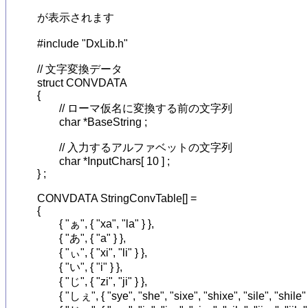
が表示されます

#include "DxLib.h"

// 文字変換データ

struct CONVDATA

{

	// ローマ仮名に変換する前の文字列

	char *BaseString ;

	// 入力するアルファベットの文字列

	char *InputChars[ 10 ] ;

} ;

CONVDATA StringConvTable[] =

{

	{ "ぁ", { "xa", "la" } },

	{ "あ", { "a" } },

	{ "ぃ", { "xi", "li" } },

	{ "い", { "i" } },

	{ "じ", { "zi", "ji" } },

	{ "しぇ", { "sye", "she", "sixe", "shixe", "sile", "shile" } },
