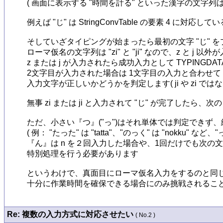
( 画面に表示する "時間を計る" といった漢字の文字列
例えば "じ" は StringConvTable の要素 4 に対応して
そしていざタイピングが始まったら最初の文字 "じ" を
ローマ仮名の文字列は "zi" と "ji" なので、z と j
z または j が入力されたら成功入力として TYPINGDAT
2文字目が入力された場合は 1文字目の入力と合わせて CONV
入力文字が正しいかどうかを判定します( ji や zi ではなく
無事 zi または ji と入力されて "じ" が完了したら
ただ、小さい『つ』("っ")はそれ単体では判定できず
( 例： "たった" は "tatta"、"のっく" は "nokku"
『ん』は n を２回入力した場合や、1回だけでも次
特別処理を行う必要があります

というわけで、真面目にローマ仮名入力をするのと同じ
十分に作業時間を確保できる場合にのみ挑戦されることを
Re: 複数の入力方式に対応させたい
( No.2 )