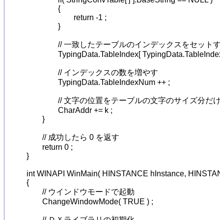
		{

			return -1 ;

		}

		// 一致したテーブルのインデックスをセットする

		TypingData.TableIndex[ TypingData.TableIndexNum ] = j ;

		// インデックスの数を増やす

		TypingData.TableIndexNum ++ ;

		// 文字の位置をテーブルの文字のサイズ分だけ進める

		CharAddr += k ;

	}

	// 成功したら 0 を返す

	return 0 ;

}

int WINAPI WinMain( HINSTANCE hInstance, HINSTAN
{

	// ウインドウモードで起動

	ChangeWindowMode( TRUE ) ;

	// ＤＸライブラリの初期化
