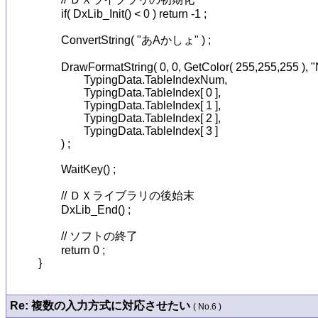
	if( DxLib_Init() < 0 ) return -1 ;

	ConvertString( "あAかしょ" ) ;

	DrawFormatString( 0, 0, GetColor( 255,255,255 ), "Num:%d  Index: %d %d %d %d",

		TypingData.TableIndexNum,

		TypingData.TableIndex[ 0 ],

		TypingData.TableIndex[ 1 ],

		TypingData.TableIndex[ 2 ],

		TypingData.TableIndex[ 3 ]

	) ;

	WaitKey() ;

	// ＤＸライブラリの後始末

	DxLib_End() ;

	// ソフトの終了

	return 0 ;

}
Re: 複数の入力方式に対応させたい
( No.6 )