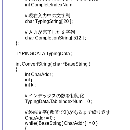
	int CompleteIndexNum ;

	// 現在入力中の文字列

	char TypingString[ 20 ] ;

	// 入力が完了した文字列

	char CompletionString[ 512 ] ;

} ;

TYPINGDATA TypingData ;

int ConvertString( char *BaseString )

{

	int CharAddr ;

	int j ;

	int k ;

	// インデックスの数を初期化

	TypingData.TableIndexNum = 0 ;

	// 終端文字( 数値で0 )があるまで繰り返す

	CharAddr = 0 ;

	while( BaseString[ CharAddr ] != 0 )

	{
