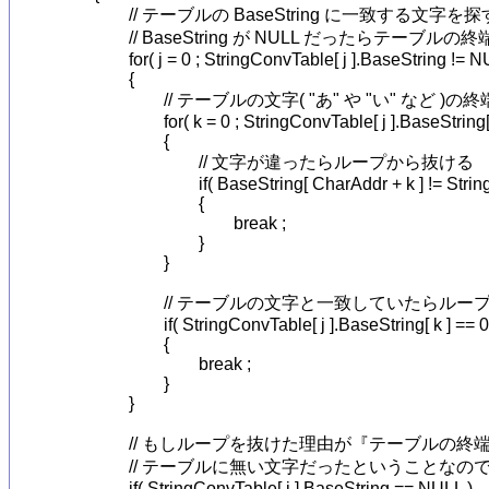
		// テーブルの BaseString に一致する文字を探す

		// BaseString が NULL だったらテーブルの終端なのでループを抜ける

		for( j = 0 ; StringConvTable[ j ].BaseString != NULL ; j ++ )

		{

			// テーブルの文字( "あ" や "い" など )の終端まで一致しているか調べる

			for( k = 0 ; StringConvTable[ j ].BaseString[ k ] != 0 ; k ++ )

			{

				// 文字が違ったらループから抜ける

				if( BaseString[ CharAddr + k ] != StringConvTable[ j ].BaseString[ k ] )

				{

					break ;

				}

			}

			// テーブルの文字と一致していたらループを抜ける

			if( StringConvTable[ j ].BaseString[ k ] == 0 )

			{

				break ;

			}

		}

		// もしループを抜けた理由が『テーブルの終端に達してしまった』だったら

		// テーブルに無い文字だったということなのでエラーとして -1 を返す

		if( StringConvTable[ j ].BaseString == NULL )
