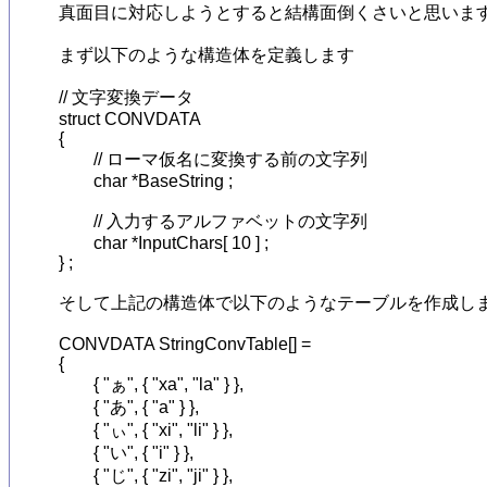
真面目に対応しようとすると結構面倒くさいと思います
まず以下のような構造体を定義します

// 文字変換データ

struct CONVDATA

{

	// ローマ仮名に変換する前の文字列

	char *BaseString ;

	// 入力するアルファベットの文字列

	char *InputChars[ 10 ] ;

} ;

そして上記の構造体で以下のようなテーブルを作成しま
CONVDATA StringConvTable[] =

{

	{ "ぁ", { "xa", "la" } },

	{ "あ", { "a" } },

	{ "ぃ", { "xi", "li" } },

	{ "い", { "i" } },

	{ "じ", { "zi", "ji" } },
