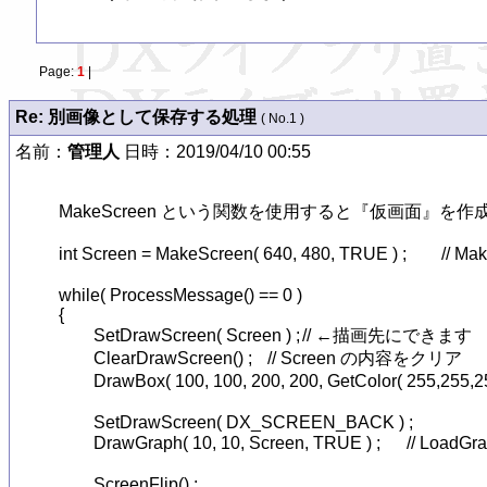
Page:
1
|
Re: 別画像として保存する処理
( No.1 )
名前：
管理人
日時：2019/04/10 00:55
MakeScreen という関数を使用すると『仮画面』を作
int Screen = MakeScreen( 640, 480, TRUE ) ;	// MakeScreen で作成

while( ProcessMessage() == 0 )

{

	SetDrawScreen( Screen ) ;	// ←描画先にできます

	ClearDrawScreen() ;	// Screen の内容をクリア

	DrawBox( 100, 100, 200, 200, GetColor( 255,255,255 ), TRUE ) ;	// Screen に四角形を描画

	SetDrawScreen( DX_SCREEN_BACK ) ;

	DrawGraph( 10, 10, Screen, TRUE ) ;	// LoadGraph で作成したグラフィックハンドルと同じように描画することができます

	ScreenFlip() ;
