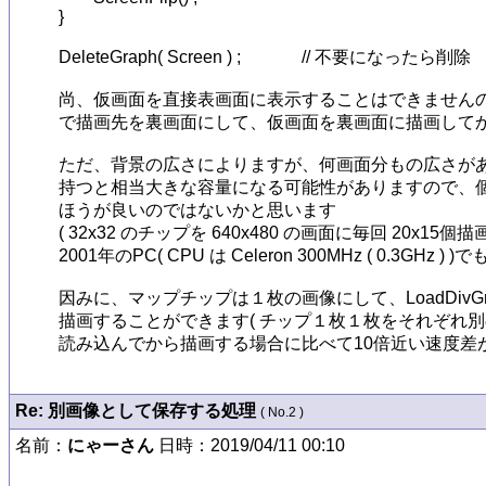
}

DeleteGraph( Screen ) ;		// 不要になったら削除

尚、仮画面を直接表画面に表示することはできませんので、最終的には
で描画先を裏画面にして、仮画面を裏画面に描画してから Sc
ただ、背景の広さによりますが、何画面分もの広さがあ
持つと相当大きな容量になる可能性がありますので、個
ほうが良いのではないかと思います

( 32x32 のチップを 640x480 の画面に毎回 20
2001年のPC( CPU は Celeron 300MHz ( 0.3GHz )
因みに、マップチップは１枚の画像にして、LoadDivGr
描画することができます( チップ１枚１枚をそれぞれ別の画像
読み込んでから描画する場合に比べて10倍近い速度差が
Re: 別画像として保存する処理
( No.2 )
名前：
にゃーさん
日時：2019/04/11 00:10