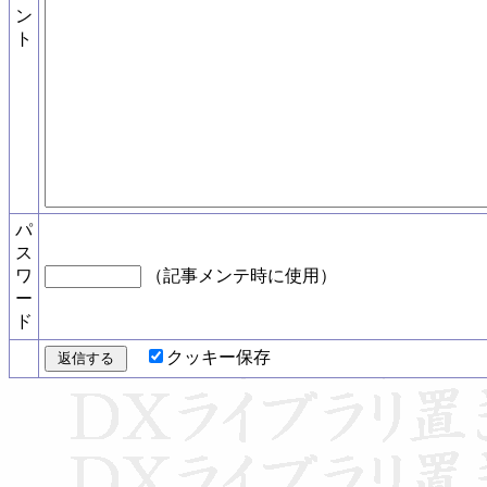
ン
ト
パ
ス
ワ
（記事メンテ時に使用）
ー
ド
クッキー保存