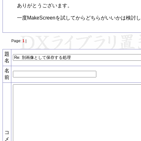
ありがとうございます。

Page:
1
|
題
名
名
前
コ
メ