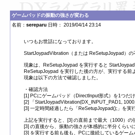
ゲームパッドの振動の強さが変わる
名前：
sereparu
日時： 2019/04/14 23:14
いつもお世話になっております。

StartJoypadVibration（または ReSetu
現象は、ReSetupJoypad を実行すると StartJoy
ReSetupJoypad を実行した後の方が、実行
現象は以下の方法で確認しました。

・確認方法

[1] PCにゲームパッド（DirectInput形式）を1
[2] 「StartJoypadVibration(DX_INPUT_PAD1, 10
[3] 一定時間経過したら「ReSetupJoypad();」を実
上記を実行すると、[3] の直前まで最大（1000）
[3] の直後から、振動の強さが体感的に半分くらい
[3] を実行する前も後も、PCに接続しているゲー