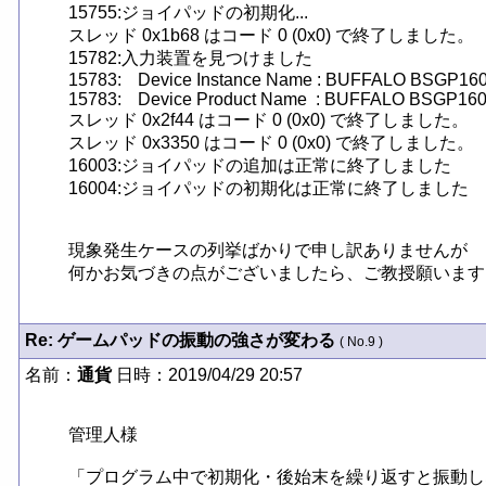
15755:ジョイパッドの初期化... 

スレッド 0x1b68 はコード 0 (0x0) で終了しました。

15782:入力装置を見つけました

15783:	Device Instance Name : BUFFALO BSGP1601 Series

15783:	Device Product Name  : BUFFALO BSGP1601 Series

スレッド 0x2f44 はコード 0 (0x0) で終了しました。

スレッド 0x3350 はコード 0 (0x0) で終了しました。

16003:ジョイパッドの追加は正常に終了しました

16004:ジョイパッドの初期化は正常に終了しました

現象発生ケースの列挙ばかりで申し訳ありませんが

何かお気づきの点がございましたら、ご教授願います
Re: ゲームパッドの振動の強さが変わる
( No.9 )
名前：
通貨
日時：2019/04/29 20:57
管理人様

「プログラム中で初期化・後始末を繰り返すと振動し