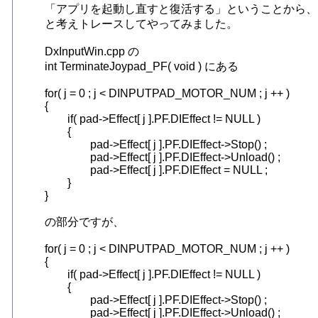
「アプリを起動し直すと復活する」ということから、Dx
と考えトレースしてやってみました。

DxInputWin.cpp の

int TerminateJoypad_PF( void ) にある

for( j = 0 ; j < DINPUTPAD_MOTOR_NUM ; j ++ )

{

	if( pad->Effect[ j ].PF.DIEffect != NULL )

	{

		pad->Effect[ j ].PF.DIEffect->Stop() ;

		pad->Effect[ j ].PF.DIEffect->Unload() ;

		pad->Effect[ j ].PF.DIEffect = NULL ;

	}

}

の部分ですが、

for( j = 0 ; j < DINPUTPAD_MOTOR_NUM ; j ++ )

{

	if( pad->Effect[ j ].PF.DIEffect != NULL )

	{

		pad->Effect[ j ].PF.DIEffect->Stop() ;

		pad->Effect[ j ].PF.DIEffect->Unload() ;
