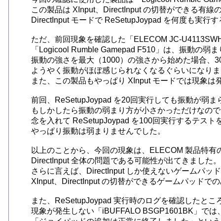
この製品は XInput、DirectInput の切替ができる
DirectInput モードで ReSetupJoypad
ただ、前回現象を確認した「ELECOM JC-U4113SWH
「Logicool Rumble Gamepad F510」は
振動の強さを最大（1000）の強さから始めた場合、30回目の
ようやく振動がほぼ感じられなくなるぐらいになりま
また、この製品もやっぱり XInput モードでは現象は
前回、ReSetupJoypad を20回実行しても振動が弱まら
もしかしたら振動の弱まり方が小さかっただけなので
念を入れて ReSetupJoypad を100回実行するテス
やっぱり振動は弱まりませんでした。

以上のことから、今回の現象は、ELECOM 製品特有
DirectInput 全体の問題である可能性が出てきました。

さらに言えば、DirectInput しか使えないゲームパ
XInput、DirectInput の切替ができるゲームパ
また、ReSetupJoypad 実行時のログを確認したところ
現象が発生しない「iBUFFALO BSGP1601BK」で