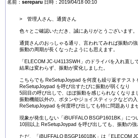
名前：
sereparu
日時：2019/04/18 00:10
>　管理人さん、通貨さん

色々とご確認いただき、誠にありがとうございます。

通貨さんのおっしゃる通り、言われてみれば振動の強
振動の周期が長くなったようにも思えます。

「ELECOM JC-U4113SWH」のドライバを入れ直し
結果は変わらず、振動が変化しました。

こちらでも ReSetupJoypad を何度も繰り返すテス
ReSetupJoypad を呼び出すたびに振動が弱くなり

5回目の呼び出しで、ほぼ振動を感じられなくなりまし
振動機能以外の、ボタンやジョイスティックなどの入
ReSetupJoypad を何度呼び出しても特に問題ありま
現象が発生しない「iBUFFALO BSGP1601BK」につ
10回以上 ReSetupJoypad を呼び出しても、振動
ただ、「iBUFFALO BSGP1601BK」は「ELECOM J