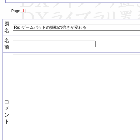
Page:
1
|
題
名
名
前
コ
メ
ン
ト