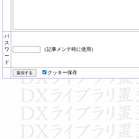
パ
ス
ワ
（記事メンテ時に使用）
ー
ド
クッキー保存