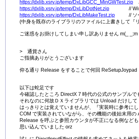
https://dxlib.xsrv.jp/temp/DxLibGCC_MinGWTest.zip
https://dxlib.xsrv.jp/temp/DxLibDotNet.zip
https://dxlib.xsrv.jp/temp/DxLibMakeTest.zip
// 
(中身を既存のライブラリのファイルに上書きして『リ
ご迷惑をお掛けしてしまい申し訳ありません m(_ _;m

>　通貨さん

ご指摘ありがとうございます

仰る通り Release をすることで何回 ReSetupJoy
以下は蛇足です

今確認したところ DirectX 7 時代の公式のサンプルで
それなのに何故ＤＸライブラリでは Unload だけして 
はっきりとは覚えていませんが、『実装時に参考にし
COM で実装されていながら、その機能の後始末用の API
Release を呼ぶと参照カウンタが不正になる例などもあるため、D
思い込んでいました orz

試しに DirectInputEffect の情報を求めてネ