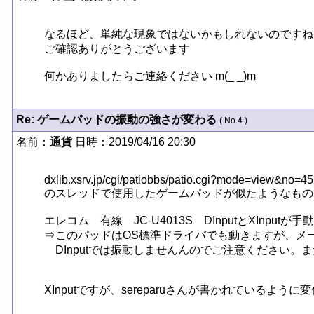
なるほど、単純な現象ではないかもしれないのですね…
ご確認ありがとうございます

何かありましたらご連絡ください m(_ _)m
Re: ゲームパッドの振動の強さが変わる
( No.4 )
名前：
通貨
日時：2019/04/16 20:30
dxlib.xsrv.jp/cgi/patiobbs/patio.cgi?mode=view&no=4
のスレッドで使用したゲームパッドが似たようなもの
エレコム　有線　JC-U4013S　DInputとXInputが
⇒このパッドはOS標準ドライバでも動きますが、メー
　DInputでは振動しませんんのでご注意ください
XInputですが、sereparuさんが書かれているように