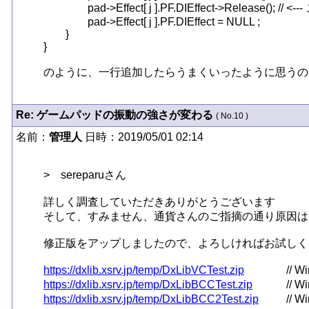
		pad->Effect[ j ].PF.DIEffect->Release(); // <--- ここ

		pad->Effect[ j ].PF.DIEffect = NULL ;

	}

}

のように、一行追加したらうまくいったように思うの
Re: ゲームパッドの振動の強さが変わる
( No.10 )
名前：
管理人
日時：2019/05/01 02:14
>　sereparuさん

詳しく調査していただきありがとうございます

そして、すみません、通貨さんのご指摘の通り原因はＤＸ
修正版をアップしましたので、よろしければお試しください 
https://dxlib.xsrv.jp/temp/DxLibVCTest.zip
https://dxlib.xsrv.jp/temp/DxLibBCCTest.zip
https://dxlib.xsrv.jp/temp/DxLibBCC2Test.zip