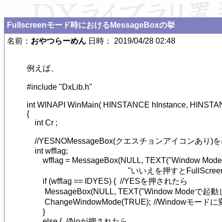
Fullscreenモード時におけるMessageBoxの挙
名前：
おやつらーめん
日時： 2019/04/28 02:48
例えば、

#include "DxLib.h"

int WINAPI WinMain( HINSTANCE hInstance, HINSTAN
{

    int Cr ;

    //YESNOMessageBox(クエスチョンアイコンあり)
    int wfflag;

　　wfflag = MessageBox(NULL, TEXT("Window 
                                                   
　　if (wfflag == IDYES) {  //YESを押されたら

         MessageBox(NULL, TEXT("Window Modeで起
         ChangeWindowMode(TRUE);	//Windowモードに変更

　　}

　　else {  //Noが押されたら
