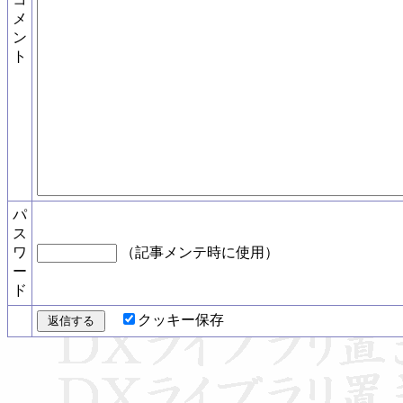
メ
ン
ト
パ
ス
ワ
（記事メンテ時に使用）
ー
ド
クッキー保存