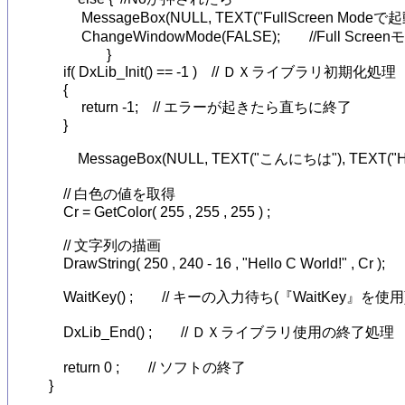
         MessageBox(NULL, TEXT("FullScreen
         ChangeWindowMode(FALSE);	//Full Screenモードに変更

		}

    if( DxLib_Init() == -1 )    // ＤＸライブラリ初期化処理

    {

         return -1;    // エラーが起きたら直ちに終了

    }

　　MessageBox(NULL, TEXT("こんにちは"), TEXT("Hell
    // 白色の値を取得

    Cr = GetColor( 255 , 255 , 255 ) ;

    // 文字列の描画

    DrawString( 250 , 240 - 16 , "Hello C World!" , Cr );

    WaitKey() ;        // キーの入力待ち(『WaitKey』を使用)
    DxLib_End() ;        // ＤＸライブラリ使用の終了処理

    return 0 ;        // ソフトの終了

}
