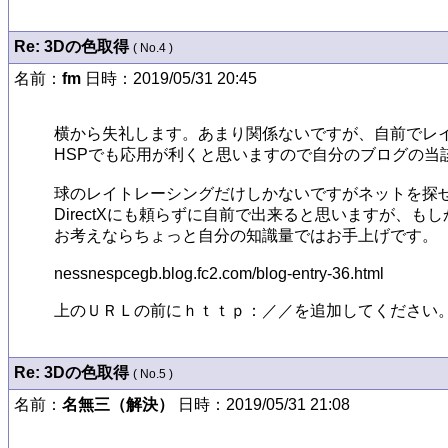
Re: 3Dの色取得
( No.4 )
名前：
fm
日時：2019/05/31 20:45
横から失礼します。あまり関係ないですが、自前でレイ
HSPでも応用が利くと思いますので自分のブログの当
球のレイトレーシングだけしかないですがネットを探せ
DirectXにも頼らずに自前で出来ると思いますが、もしか
お考えならちょっと自分の知識量ではお手上げです。

nessnespcegb.blog.fc2.com/blog-entry-36.html

上のＵＲＬの前にｈｔｔｐ：／／を追加してください
Re: 3Dの色取得
( No.5 )
名前：
名無三（解決）
日時：2019/05/31 21:08