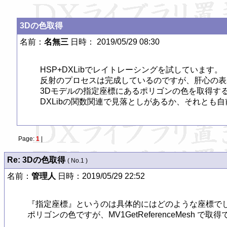
3Dの色取得
名前：
名無三
日時： 2019/05/29 08:30
HSP+DXLibでレイトレーシングを試しています。

反射のプロセスは完成しているのですが、肝心の表
3Dモデルの指定座標にあるポリゴンの色を取得する
DXLibの関数関連で見落としがあるか、それとも
Page:
1
|
Re: 3Dの色取得
( No.1 )
名前：
管理人
日時：2019/05/29 22:52
『指定座標』というのは具体的にはどのような座標でしょうか？(
ポリゴンの色ですが、MV1GetReferenceMes