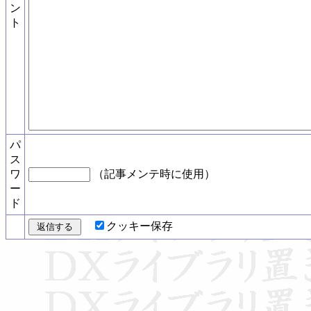
ン
ト
パ
ス
ワ
（記事メンテ時に使用）
ー
ド
クッキー保存