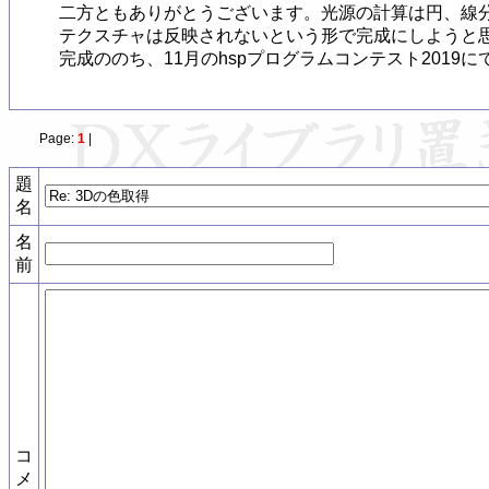
二方ともありがとうございます。光源の計算は円、線分
テクスチャは反映されないという形で完成にしようと思
Page:
1
|
題
名
名
前
コ
メ