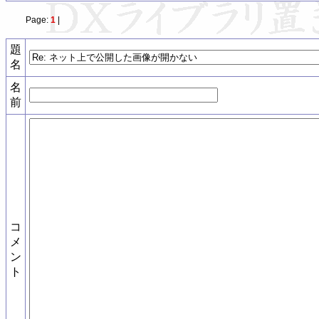
Page:
1
|
題
名
名
前
コ
メ
ン
ト