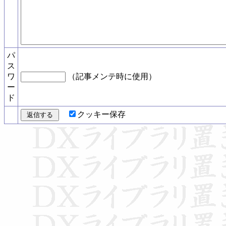
パ
ス
ワ
（記事メンテ時に使用）
ー
ド
クッキー保存