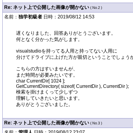
Re: ネット上で公開した画像が開かない
( No.2 )
名前：
独学初級者
日時：2019/08/12 14:53
遅くなりました、回答ありがとうございます。

何となく分かった気がします。

visualstudioを持ってる人用と持ってない人用に

分けてドライブに上げた方が親切ということでしょうか
こちらの方はすいませんが、

まだ時間が必要みたいです。

char CurrentDir[ 1024 ];

GetCurrentDirectory( sizeof( CurrentDir ), CurrentDir );

検索を掛けまくって少しずつ

理解していきたいと思います。

Re: ネット上で公開した画像が開かない
( No.3 )
名前：
管理人
日時：2019/08/12 23:07