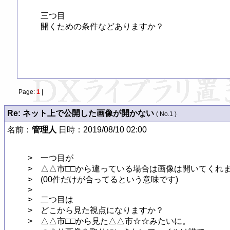
三つ目

開くための条件などありますか？

Page:
1
|
Re: ネット上で公開した画像が開かない
( No.1 )
名前：
管理人
日時：2019/08/10 02:00
>　一つ目が

>　△△市□□から違っている場合は画像は開いてくれま
>　(00件だけが合ってるという意味です)

>　

>　二つ目は

>　どこから見た視点になりますか？

>　△△市□□から見た△△市☆☆みたいに。
