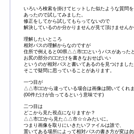
いろいろ検索を掛けてヒットした似たような質問を
あったので試してみました。

修正をしてから試してもらってないので

解決しているのか分かりませんが見て頂けませんか？
理解したいところ

相対パスの理解からなのですが

住所で例えると00県△△市□□というパスがあったと
お尻の部分の□□だけを書きなおせばいい

というのが相対パスと書いてあるのを見つけました。
そこで疑問に思っていることがあります。

一つ目が

△△市□□から違っている場合は画像は開いてくれま
(00件だけが合ってるという意味です)

二つ目は

どこから見た視点になりますか？

△△市□□から見た△△市☆☆みたいに。

つまり画像を取りにいきたいファイルは誰で、

置いてある場所によって相対パスの書き方が変は勿