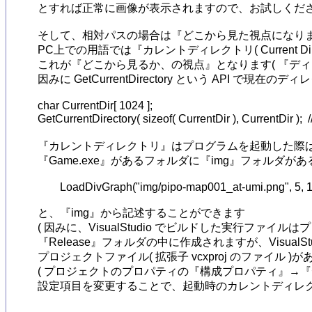
とすれば正常に画像が表示されますので、お試しくださ
そして、相対パスの場合は『どこから見た視点になりま
PC上での用語では『カレントディレクトリ( Current D
これが『どこから見るか、の視点』となります( 『デ
因みに GetCurrentDirectory という API で現
char CurrentDir[ 1024 ];

GetCurrentDirectory( sizeof( CurrentDir ), Cur
『カレントディレクトリ』はプログラムを起動した際は
『Game.exe』があるフォルダに『img』フォルダがあ
	LoadDivGraph("img/pipo-map001_at-umi.png", 5, 1, 5, 32, 32, umi);

と、『img』から記述することができます

( 因みに、VisualStudio でビルドした実行ファイ
『Release』フォルダの中に作成されますが、VisualSt
プロジェクトファイル( 拡張子 vcxproj のファイル
( プロジェクトのプロパティの『構成プロパティ』→
設定項目を変更することで、起動時のカレントディレクト