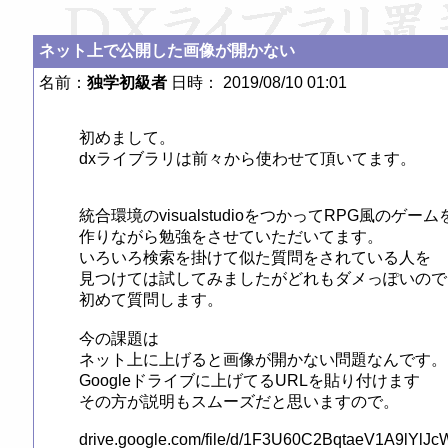
ネット上で公開した画像が開かない
名前：
独学初級者
日時： 2019/08/10 01:01
初めまして。

dxライブラリは前々から使わせて頂いてます。

統合環境のvisualstudioをつかってRPG風のゲームを
作りながら勉強をさせていただいてます。

いろいろ検索を掛けて似た質問をされている人を

見つけては試してみましたがどれもダメっぽいので

初めて質問します。

今の課題は

ネット上に上げると画像が開かない問題なんです。

Googleドライブに上げてるURLを貼り付けます

その方が説明もスムーズだと思いますので。

drive.google.com/file/d/1F3U60C2BqtaeV1A9lYlJc