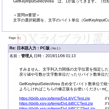
GetKeyInputSelectArea　は、1が返ってきます。
＜質問or要望＞

文字の選択範囲を、文字のバイト単位（GetKeyInput
Page:
1
|
Re: 日本語入力：PC版
( No.1 )
名前：
管理人
日時：2019/11/06 01:13
すみません、文字列入力関係の文字位置を指定した
戻り値や引数が文字数単位だったりバイト数単位だっ
GetKeyInputSelectArea 含め全てバイト数単位
よろしければこちらの修正版をお使いください m(_ _
https://dxlib.xsrv.jp/temp/DxLibVCTest.zip
https://dxlib.xsrv.jp/temp/DxLibBCCTest.zip
https://dxlib.xsrv.jp/temp/DxLibBCC2Test.zip