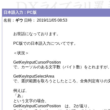
日本語入力：PC版
名前：
ギウ
日時： 2019/11/05 08:53
お世話になっております。

PC版での日本語入力についてです。

＜状況＞

GetKeyInputCursorPosition

で、カーソルのある文字数（バイト数）をとれますが、
GetKeyInputSelectArea

で、選択範囲を取ろうとしたところ、全角判定有りの文
例えば、

「あ」

という文字の場合、

GetKeyInputCursorPosition　は、 2が返り、
