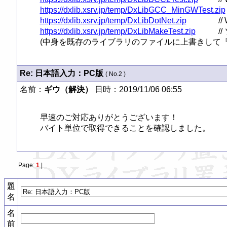
https://dxlib.xsrv.jp/temp/DxLibGCC_MinGWTest.zip
https://dxlib.xsrv.jp/temp/DxLibDotNet.zip
https://dxlib.xsrv.jp/temp/DxLibMakeTest.zip
//
(中身を既存のライブラリのファイルに上書きして『
Re: 日本語入力：PC版
( No.2 )
名前：
ギウ（解決）
日時：2019/11/06 06:55
早速のご対応ありがとうございます！

バイト単位で取得できることを確認しました。
Page:
1
|
題
名
名
前