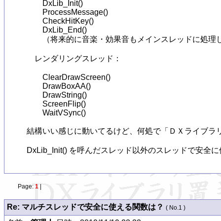
　　DxLib_Init()

　　ProcessMessage()

　　CheckHitKey()

　　DxLib_End()

　　（将来的に音楽・効果音もメインスレッドに処理し
　レンダリングスレッド：

　　ClearDrawScreen()

　　DrawBoxAA()

　　DrawString()

　　ScreenFlip()

　　WaitVSync()

結構いい感じに動いてるけど、何処で「ＤＸライブラリの関数
DxLib_Init() を呼んだスレッド以外のスレッドで
Page:
1
|
Re: マルチスレッドで安全に使える関数は？
( No.1 )