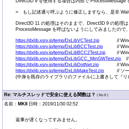
Direct3D 9 を使用する場合は内部で ProcessMessa
>　もし記述通り呼ぶように修正しますなら、是非 WaitV
Direct3D 11 の処理はそのままで、Direct3D 9 の処理
ProcessMessage を呼ばないようにしてみましたので
https://dxlib.xsrv.jp/temp/DxLibVCTest.zip
https://dxlib.xsrv.jp/temp/DxLibBCCTest.zip
https://dxlib.xsrv.jp/temp/DxLibBCC2Test.zip
https://dxlib.xsrv.jp/temp/DxLibGCC_MinGWTest.zip
https://dxlib.xsrv.jp/temp/DxLibDotNet.zip
https://dxlib.xsrv.jp/temp/DxLibMakeTest.zip
// ソ
(中身を既存のライブラリのファイルに上書きして『リ
Re: マルチスレッドで安全に使える関数は？
( No.6 )
名前：
MKII
日時：2019/11/30 02:52
返事が遅くなってすみません。
