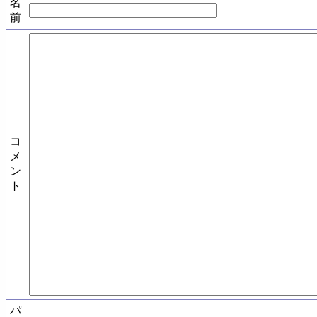
名
前
コ
メ
ン
ト
パ