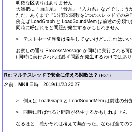
明確な区切りはありません

大雑把に『画面系』『音系』『入力系』などでしょうか
ただ、あくまで『1分類の関数を1つのスレッドでのみ
例えば LoadGraph と LoadSoundMem は
同時に呼ばれると問題が発生するかもしれません

>　テスト中一切異常は発生してないけど…これはいい
お察しの通り ProcessMessage が同時に実行
( 同時に実行されれば必ず問題が発生するわけではありま
Re: マルチスレッドで安全に使える関数は？
( No.4 )
名前：
MKII
日時：2019/11/23 20:27
>　例えば LoadGraph と LoadSoundMem
>　同時に呼ばれると問題が発生するかもしれません

なるほと、確かそれは考えて無かった。ならば全てのフ