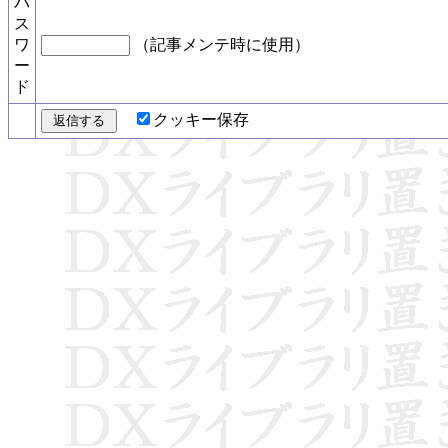
パ
ス
ワ
（記事メンテ時に使用）
ー
ド
クッキー保存