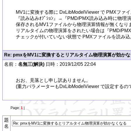
MV1に変換する際に DxLibModelViewer で P
『読み込みｵﾌﾟｼｮﾝ』→『PMD/PMX読み込み時に物
保存されるMV1ファイルから物理演算情報が無くなりま
リアルタイムの物理演算をされたい場合は『PMD/PM
チェックが付いていない状態で PMXファイルを読み込んで
Re: pmxをMV1に変換するとリアルタイム物理演算が効か
名前：
名無三(解決)
日時：2019/12/05 22:04
おお、見落とし申し訳ありません。

(重力パラメーターもDxLibModelViewer で
Page:
1
|
題
名