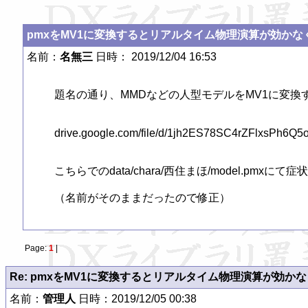
pmxをMV1に変換するとリアルタイム物理演算が効かな
名前：
名無三
日時： 2019/12/04 16:53
題名の通り、MMDなどの人型モデルをMV1に変換
drive.google.com/file/d/1jh2ES78SC4rZFlxsPh6Q
こちらでのdata/chara/西住まほ/model.pmxに
（名前がそのままだったので修正）
Page:
1
|
Re: pmxをMV1に変換するとリアルタイム物理演算が効か
名前：
管理人
日時：2019/12/05 00:38