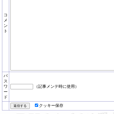
コ
メ
ン
ト
パ
ス
ワ
（記事メンテ時に使用）
ー
ド
クッキー保存