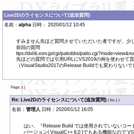
Live2Dのライセンスについて(追加質問)
名前：
alpha
日時： 2020/01/12 10:45
すみません先ほど質問させていただいた者ですが、少し
前回の質問

ttps://dxlib.xsrv.jp/cgi/patiobbs/patio.cgi?mode=view&n
先ほどの質問では引用URLにVS2019の例を使わせて
（VisualStudio2017のRelease Buildでも変わりな
Page:
1
|
Re: Live2Dのライセンスについて(追加質問)
( No.1 )
名前：
管理人
日時：2020/01/12 16:05
はい、『Release Build では使用されていな
バージョン( VisualC++ 6.0 )でもある機能なので V