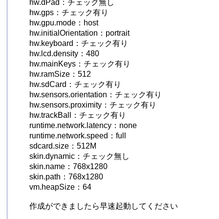
hw.dPad：チェック無し

hw.gps：チェック有り

hw.gpu.mode：host

hw.initialOrientation：portrait

hw.keyboard：チェック有り

hw.lcd.density：480

hw.mainKeys：チェック有り

hw.ramSize：512

hw.sdCard：チェック有り

hw.sensors.orientation：チェック有り

hw.sensors.proximity：チェック有り

hw.trackBall：チェック有り

runtime.network.latency：none

runtime.network.speed：full

sdcard.size：512M

skin.dynamic：チェック無し

skin.name：768x1280

skin.path：768x1280

vm.heapSize：64

作成ができましたら早速起動してください
