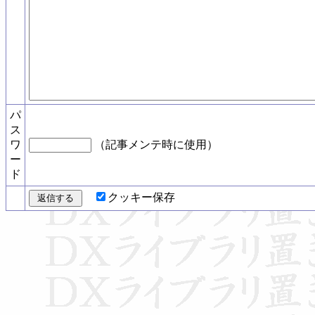
パ
ス
ワ
（記事メンテ時に使用）
ー
ド
クッキー保存