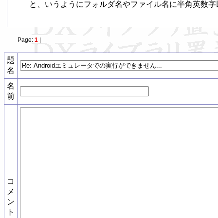
と、いうようにフォルダ名やファイル名に半角英数字以外
Page:
1
|
題
名
名
前
コ
メ
ン
ト