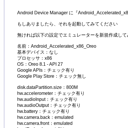
Android Device Manager に『Android_Acc
もしありましたら、それを起動してみてください

無ければ以下の設定でエミュレーターを新規作成してみ
名前：Android_Accelerated_x86_Oreo

基本デバイス：なし

プロセッサ：x86

OS：Oreo 8.1 - API 27

Google APIs：チェック有り

Google Play Store：チェック無し

disk.dataPartition.size：800M

hw.accelerometer：チェック有り

hw.audioInput：チェック有り

hw.audioOutput：チェック有り

hw.battery：チェック有り

hw.camera.back：emulated

hw.camera.front：emulated
