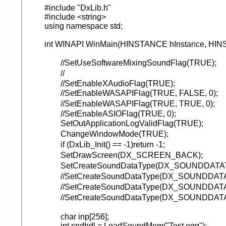
#include "DxLib.h"

#include <string>

using namespace std;

int WINAPI WinMain(HINSTANCE hInstance, HINS
	//SetUseSoftwareMixingSoundFlag(TRUE);							//ソフトウェアミキシング

	//														//DirectSoundは利用不可...?

	//SetEnableXAudioFlag(TRUE);									//XAudio

	//SetEnableWASAPIFlag(TRUE, FALSE, 0);							//共有WASAPI

	//SetEnableWASAPIFlag(TRUE, TRUE, 0);							//排他WASAPI

	//SetEnableASIOFlag(TRUE, 0);									//ASIO

	SetOutApplicationLogValidFlag(TRUE);							//LOG出力

	ChangeWindowMode(TRUE);									//ウィンドウ起動

	if (DxLib_Init() == -1)return -1;									//セットアップエラーで離脱

	SetDrawScreen(DX_SCREEN_BACK);								//裏画面描画

	SetCreateSoundDataType(DX_SOUNDDATATYPE_MEMNOPRESS);		//全部を読み込んで全部を生成 一回だけ生成

	//SetCreateSoundDataType(DX_SOUNDDATATYPE_MEMNOPRESS_PLUS);	//全部を読み込んで徐々に生成 一回だけ生成

	//SetCreateSoundDataType(DX_SOUNDDATATYPE_MEMPRESS);			//全部を読み込んで徐々に生成 何度でも生成

	//SetCreateSoundDataType(DX_SOUNDDATATYPE_FILE);				//徐々に読み込んで徐々に生成 何度でも生成

	char inp[256];

	int sndhdl = LoadSoundMem("Test.ogg");
