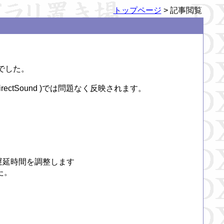
トップページ
> 記事閲覧
でした。

ectSound )では問題なく反映されます。

、遅延時間を調整します

。
