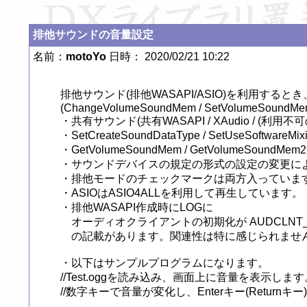
排他サウンドの音量設定
名前：
motoYo
日時： 2020/02/21 10:22
排他サウンド(排他WASAPI/ASIO)を利用す
(ChangeVolumeSoundMem / SetVolumeSoundMem
・共有サウンド(共有WASAPI / XAudio / 
・SetCreateSoundDataType / SetUseSof
・GetVolumeSoundMem / GetVolumeS
・サウンドデバイスの規定の形式の設定の変更によ
・排他モードのチェックマークは両方入っています
・ASIOはASIO4ALLを利用して再生しています。

・排他WASAPI作成時にLOGに

　オーディオクライアントの初期化が AUDCLNT_E
　の記載があります。関連性は特に感じられませ
・以下はサンプルプログラムになります。

//Test.oggを読み込み、画面上に音量を表示します。
//数字キーで音量が変化し、Enterキー(Retur