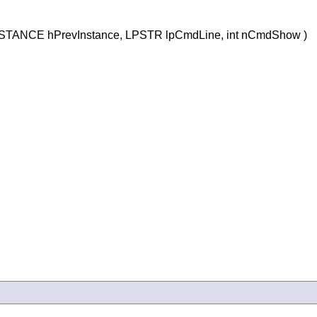
STANCE hPrevInstance, LPSTR lpCmdLine, int nCmdShow )
