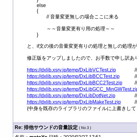
	else

	{

		// 音量変更無しの場合ここに来る

		～～音量変更有り用の処理～～

	}

と、if文の後の音量変更有りの処理と無しの処理が逆
修正版をアップしましたので、お手数で申し訳ありませ
https://dxlib.xsrv.jp/temp/DxLibVCTest.zip
https://dxlib.xsrv.jp/temp/DxLibBCCTest.zip
https://dxlib.xsrv.jp/temp/DxLibBCC2Test.zip
https://dxlib.xsrv.jp/temp/DxLibGCC_MinGWTest.zi
https://dxlib.xsrv.jp/temp/DxLibDotNet.zip
https://dxlib.xsrv.jp/temp/DxLibMakeTest.zip
(中身を既存のライブラリのファイルに上書きして
Re: 排他サウンドの音量設定
( No.3 )