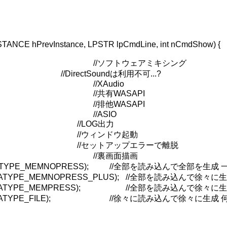
TANCE hPrevInstance, LPSTR lpCmdLine, int nCmdShow) {
