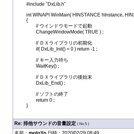
#include "DxLib.h"

int WINAPI WinMain( HINSTANCE hInstance, HIN
{

	// ウインドウモードで起動

	ChangeWindowMode( TRUE ) ;

	// ＤＸライブラリの初期化

	if( DxLib_Init() < 0 ) return -1 ;

	// キー入力待ち

	WaitKey() ;

	// ＤＸライブラリの後始末

	DxLib_End() ;

	// ソフトの終了

	return 0 ;

}
Re: 排他サウンドの音量設定
( No.5 )
名前：
motoYo
日時：2020/02/29 08:49