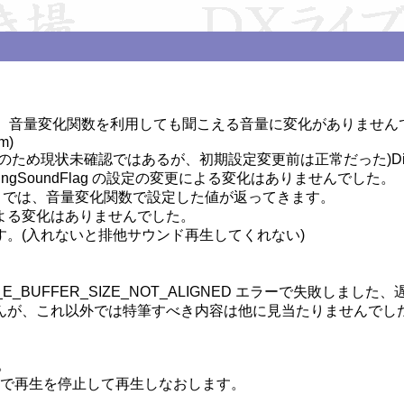
るとき、音量変化関数を利用しても聞こえる音量に変化がありません
)

(利用不可のため現状未確認ではあるが、初期設定変更前は正常だった)Dir
twareMixingSoundFlag の設定の変更による変化はありませんでした。

oundMem2 では、音量変化関数で設定した値が返ってきます。

る変化はありませんでした。

。(入れないと排他サウンド再生してくれない)

_BUFFER_SIZE_NOT_ALIGNED エラーで失敗しました
んが、これ以外では特筆すべき内容は他に見当たりませんでした


nキー)で再生を停止して再生しなおします。
