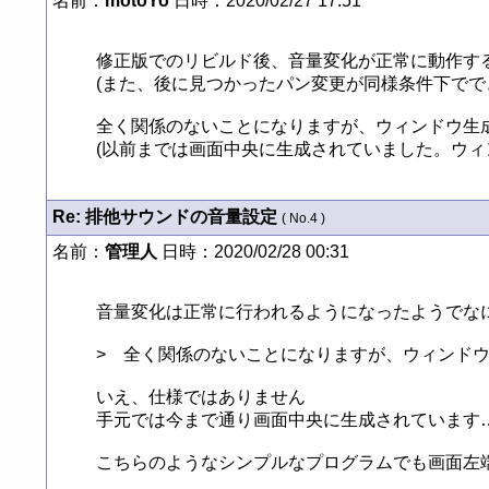
名前：
motoYo
日時：2020/02/27 17:51
修正版でのリビルド後、音量変化が正常に動作する
(また、後に見つかったパン変更が同様条件下でで
全く関係のないことになりますが、ウィンドウ生成
(以前までは画面中央に生成されていました。ウィン
Re: 排他サウンドの音量設定
( No.4 )
名前：
管理人
日時：2020/02/28 00:31
音量変化は正常に行われるようになったようでなに
>　全く関係のないことになりますが、ウィンドウ
いえ、仕様ではありません

手元では今まで通り画面中央に生成されています…
こちらのようなシンプルなプログラムでも画面左端