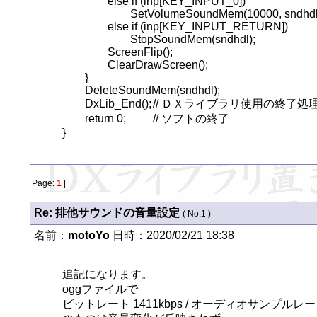
		else if (inp[KEY_INPUT_0])

			SetVolumeSoundMem(10000, sndhdl);

		else if (inp[KEY_INPUT_RETURN])

			StopSoundMem(sndhdl);

		ScreenFlip();

		ClearDrawScreen();

	}

	DeleteSoundMem(sndhdl);

	DxLib_End();	// ＤＸライブラリ使用の終了処理

	return 0;		// ソフトの終了 

}
Page:
1
|
Re: 排他サウンドの音量設定
( No.1 )
名前：
motoYo
日時：2020/02/21 18:38
追記になります。

oggファイルで

ビットレート 1411kbps / オーディオサンプルレート 4