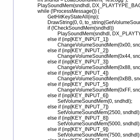
	PlaySoundMem(sndhdl, DX_PLAYTYPE_BACK);

	while (!ProcessMessage()) {

		GetHitKeyStateAll(inp);

		DrawString(0, 0, to_string(GetVolumeSoundMem2(sndhdl)).c_str(), 0xFFFFFF);

		if (!CheckSoundMem(sndhdl))

			PlaySoundMem(sndhdl, DX_PLAYTYPE_BACK);

		else if (inp[KEY_INPUT_1])

			ChangeVolumeSoundMem(0x00, sndhdl);

		else if (inp[KEY_INPUT_2])

			ChangeVolumeSoundMem(0x44, sndhdl);

		else if (inp[KEY_INPUT_3])

			ChangeVolumeSoundMem(0x88, sndhdl);

		else if (inp[KEY_INPUT_4])

			ChangeVolumeSoundMem(0xBB, sndhdl);

		else if (inp[KEY_INPUT_5])

			ChangeVolumeSoundMem(0xFF, sndhdl);

		else if (inp[KEY_INPUT_6])

			SetVolumeSoundMem(0, sndhdl);

		else if (inp[KEY_INPUT_7])

			SetVolumeSoundMem(2500, sndhdl);

		else if (inp[KEY_INPUT_8])

			SetVolumeSoundMem(5000, sndhdl);

		else if (inp[KEY_INPUT_9])

			SetVolumeSoundMem(7500, sndhdl);
