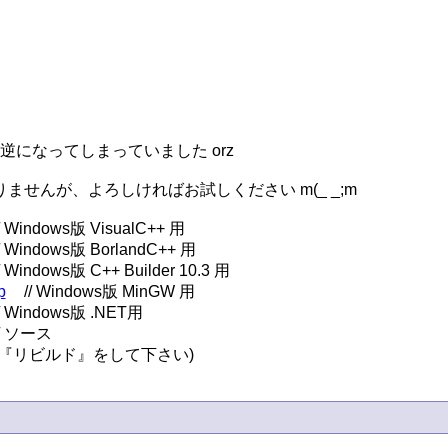
になってしまっていました orz

んが、よろしければお試しください m(_ _;m

p
// ソース

『リビルド』をして下さい)