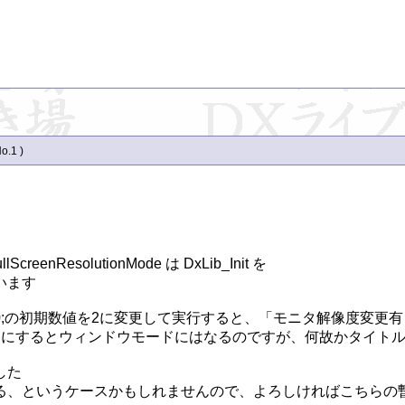
No.1 )
esolutionMode は DxLib_Init を

ます

de = 0;の初期数値を2に変更して実行すると、「モニタ解像度変
にするとウィンドウモードにはなるのですが、何故かタイトル
た

る、というケースかもしれませんので、よろしければこちらの暫