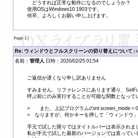
　どうすれば正常な動作になるのでしょうか？

使用OSはWindows10 1903です。

何卒、よろしくお願い申し上げます。
Page:
1
|
Re: ウィンドウとフルスクリーンの切り替えについて
( 
名前：
管理人
日時：2020/02/25 01:54
ご返信が遅くなり申し訳ありません

すみません、リファレンスにあります通り、SetFullScreenR
呼ぶ前にのみ実行することが可能な関数となってい
>　　また、上記プログラムのint screen_mo
>　なりますが、何かキーを押して「ウィンドウ」
手元で試した限りではタイトルバーは表示されまし
私が手元で試した最新のバージョンでは直ってい