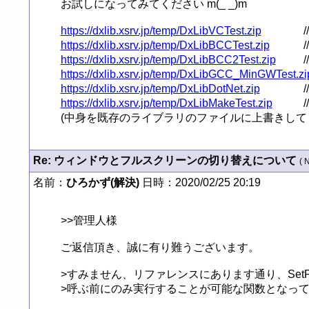
お試しになってみてください m(_ _)m

https://dxlib.xsrv.jp/temp/DxLibVCTest.zip
https://dxlib.xsrv.jp/temp/DxLibBCCTest.zip
https://dxlib.xsrv.jp/temp/DxLibBCC2Test.zip
https://dxlib.xsrv.jp/temp/DxLibGCC_MinGWTest.zi
https://dxlib.xsrv.jp/temp/DxLibDotNet.zip
https://dxlib.xsrv.jp/temp/DxLibMakeTest.zip
(中身を既存のライブラリのファイルに上書きして
Re: ウィンドウとフルスクリーンの切り替えについて
( 
名前：
ひろかず(解決)
日時：2020/02/25 20:19
>>管理人様

ご返信頂き、誠に有り難うございます。

>すみません、リファレンスにあります通り、SetFullScreen
>呼ぶ前にのみ実行することが可能な関数となって