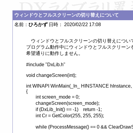
ウィンドウとフルスクリーンの切り替えについて
名前：
ひろかず
日時： 2020/02/22 17:08
　ウィンドウとフルスクリーンの切り替えについて
プログラム動作中にウィンドウとフルスクリーンを
希望通りに動作しません。

#include "DxLib.h"

void changeScreen(int);

int WINAPI WinMain(_In_ HINSTANCE hInstance, 
{

	int screen_mode = 0;							// 画面設定

	changeScreen(screen_mode);						// スクリーンの切り替え

	if (DxLib_Init() == -1)	return -1;					// ＤＸライブラリの初期化、失敗したら終了

	int Cr = GetColor(255, 255, 255);					// 白色の値を取得

	while (ProcessMessage() == 0 && ClearDrawScreen() == 0 && CheckHitKey(KEY_INPUT_ESCAPE) == 0) {
