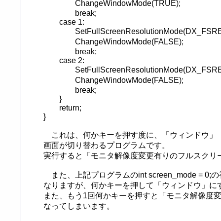
		ChangeWindowMode(TRUE);						// ウインドウモードを宣言

		break;

	case 1:

		SetFullScreenResolutionMode(DX_FSRESOLUTIONMODE_DESKTOP);	// 解像度変更無しの設定

		ChangeWindowMode(FALSE);					// フルスクリーンモードを宣言

		break;

	case 2:

		SetFullScreenResolutionMode(DX_FSRESOLUTIONMODE_NATIVE);	// 解像度変更有りの設定

		ChangeWindowMode(FALSE);					// フルスクリーンモードを宣言

		break;

	}

	return;

}

　これは、何かキーを押す度に、「ウィンドウ」
画面が切り替わるプログラムです。

実行すると「モニタ解像度変更有りのフルスクリ
　また、上記プログラムのint screen_mode
なりますが、何かキーを押して「ウィンドウ」に
また、もう1回何かキーを押すと「モニタ解像度変
なってしまいます。
