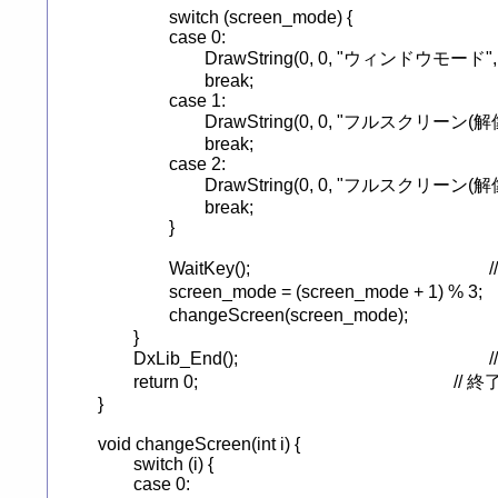
		switch (screen_mode) {

		case 0:

			DrawString(0, 0, "ウィンドウモード", Cr);

			break;

		case 1:

			DrawString(0, 0, "フルスクリーン(解像度変更無し)", Cr);

			break;

		case 2:

			DrawString(0, 0, "フルスクリーン(解像度変更有り)", Cr);

			break;

		}

		WaitKey();							// キー入力があるまで待つ

		screen_mode = (screen_mode + 1) % 3;				// 画面設定の変更

		changeScreen(screen_mode);					// スクリーンの切り替え

	}

	DxLib_End();								// ＤＸライブラリ使用の終了処理

	return 0;								// 終了

}

void changeScreen(int i) {

	switch (i) {

	case 0:
