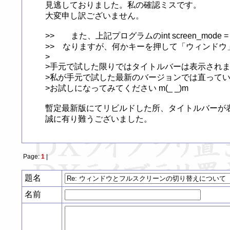
見逃しておりました。私の確認ミスです。

大変申し訳ございません。

>>　　また、上記プログラムのint screen_m
>>　なりますが、何かキーを押して「ウィンドウ
>

>手元で試した限りではタイトルバーは表示されま
>私が手元で試した最新のバージョンでは直ってい
>お試しになってみてください m(_ _)m

暫定最新版にてリビルドした所、タイトルバーが表
誠に有り難うございました。
Page:
1
|
題名
名前