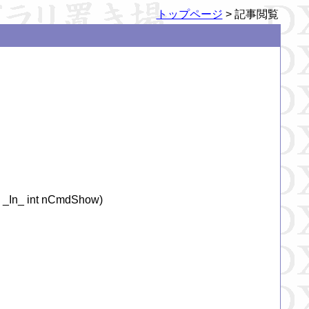
トップページ
> 記事閲覧
_In_ int nCmdShow)
