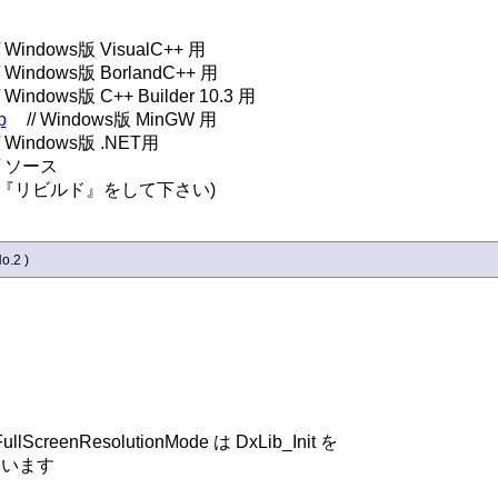
p
// ソース

『リビルド』をして下さい)
No.2 )
ResolutionMode は DxLib_Init を

います
