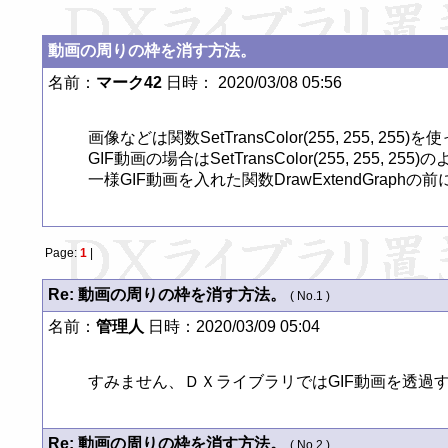
動画の周りの枠を消す方法。
名前：
マーク42
日時： 2020/03/08 05:56
画像などは関数SetTransColor(255, 255, 2
GIF動画の場合はSetTransColor(255, 255, 
一様GIF動画を入れた関数DrawExtendGraphの前に
Page:
1
|
Re: 動画の周りの枠を消す方法。
( No.1 )
名前：
管理人
日時：2020/03/09 05:04
すみません、ＤＸライブラリではGIF動画を透過
Re: 動画の周りの枠を消す方法。
( No.2 )