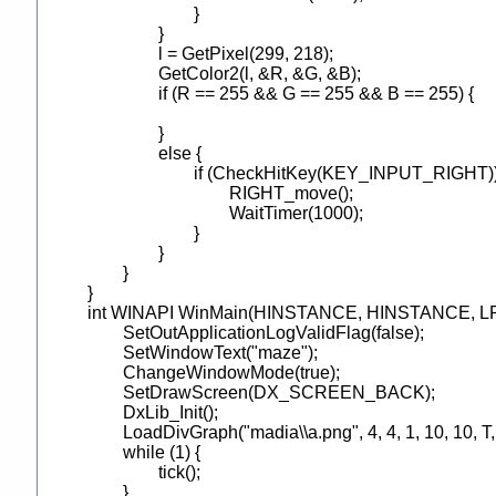
			}

		}

		l = GetPixel(299, 218);

		GetColor2(l, &R, &G, &B);

		if (R == 255 && G == 255 && B == 255) {

		}

		else {

			if (CheckHitKey(KEY_INPUT_RIGHT)) {

				RIGHT_move();

				WaitTimer(1000);

			}

		}

	}

}

int WINAPI WinMain(HINSTANCE, HINSTANCE, LPST
	SetOutApplicationLogValidFlag(false);

	SetWindowText("maze");

	ChangeWindowMode(true);

	SetDrawScreen(DX_SCREEN_BACK);

	DxLib_Init();

	LoadDivGraph("madia\\a.png", 4, 4, 1, 10, 10, T, false);

	while (1) {

		tick();

	}
