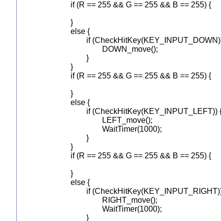
		if (R == 255 && G == 255 && B == 255) {

		}

		else {

			if (CheckHitKey(KEY_INPUT_DOWN)) {

				DOWN_move();

			}

		}

		if (R == 255 && G == 255 && B == 255) {

		}

		else {

			if (CheckHitKey(KEY_INPUT_LEFT)) {

				LEFT_move();

				WaitTimer(1000);

			}

		}

		if (R == 255 && G == 255 && B == 255) {

		}

		else {

			if (CheckHitKey(KEY_INPUT_RIGHT)) {

				RIGHT_move();

				WaitTimer(1000);

			}
