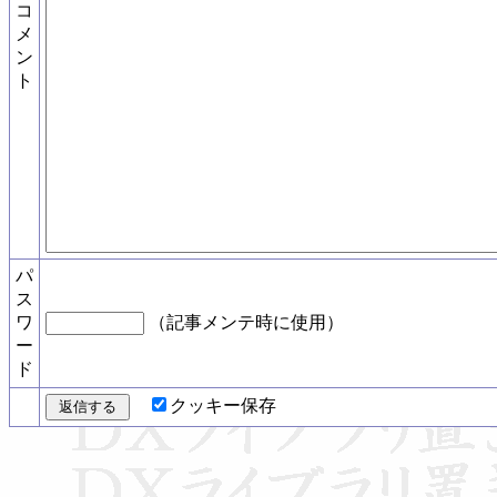
コ
メ
ン
ト
パ
ス
ワ
（記事メンテ時に使用）
ー
ド
クッキー保存