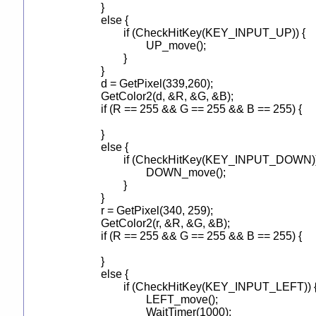
		}

		else {

			if (CheckHitKey(KEY_INPUT_UP)) {

				UP_move();

			}

		}

		d = GetPixel(339,260);

		GetColor2(d, &R, &G, &B);

		if (R == 255 && G == 255 && B == 255) {

		}

		else {

			if (CheckHitKey(KEY_INPUT_DOWN)) {

				DOWN_move();

			}

		}

		r = GetPixel(340, 259);

		GetColor2(r, &R, &G, &B);

		if (R == 255 && G == 255 && B == 255) {

		}

		else {

			if (CheckHitKey(KEY_INPUT_LEFT)) {

				LEFT_move();

				WaitTimer(1000);
