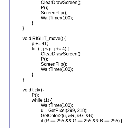
		ClearDrawScreen();

		P();

		ScreenFlip();

		WaitTimer(100);

	}

}

void RIGHT_move() {

	p += 41;

	for (j; j < p; j += 4) {

		ClearDrawScreen();

		P();

		ScreenFlip();

		WaitTimer(100);

	}

}

void tick() {

	P();

	while (1) {

		WaitTimer(100);

		u = GetPixel(299, 218);

		GetColor2(u, &R, &G, &B);

		if (R == 255 && G == 255 && B == 255) {
