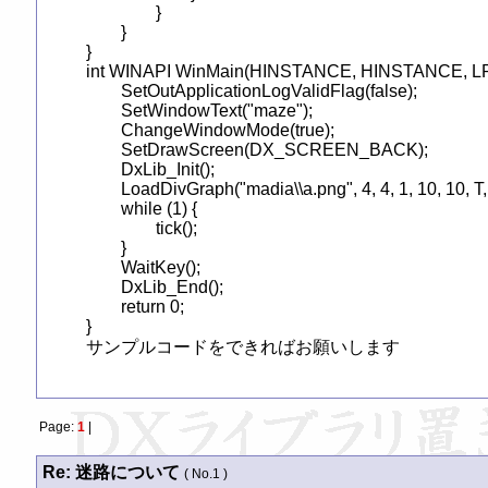
		}

	}

}

int WINAPI WinMain(HINSTANCE, HINSTANCE, LPST
	SetOutApplicationLogValidFlag(false);

	SetWindowText("maze");

	ChangeWindowMode(true);

	SetDrawScreen(DX_SCREEN_BACK);

	DxLib_Init();

	LoadDivGraph("madia\\a.png", 4, 4, 1, 10, 10, T, false);

	while (1) {

		tick();

	}

	WaitKey();

	DxLib_End();

	return 0;

}

サンプルコードをできればお願いします
Page:
1
|
Re: 迷路について
( No.1 )