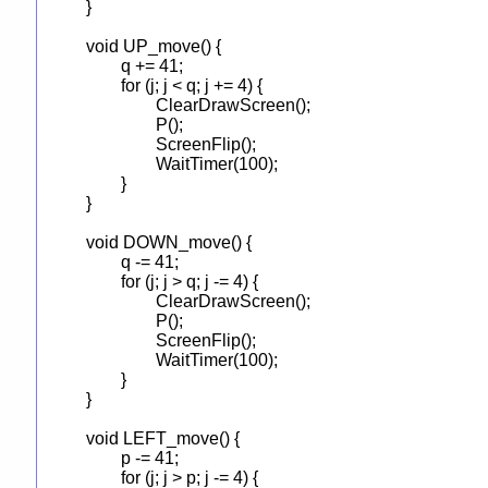
}

void UP_move() {

	q += 41;

	for (j; j < q; j += 4) {

		ClearDrawScreen();

		P();

		ScreenFlip();

		WaitTimer(100);

	}

}

void DOWN_move() {

	q -= 41;

	for (j; j > q; j -= 4) {

		ClearDrawScreen();

		P();

		ScreenFlip();

		WaitTimer(100);

	}

}

void LEFT_move() {

	p -= 41;

	for (j; j > p; j -= 4) {
