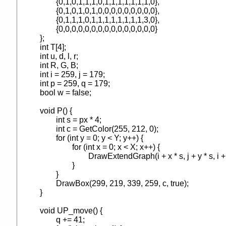
	{0,1,0,1,1,1,0,1,1,1,1,1,1,1,0},

	{0,1,0,1,0,1,0,0,0,0,0,0,0,0,0},

	{0,1,1,1,0,1,1,1,1,1,1,1,1,3,0},

	{0,0,0,0,0,0,0,0,0,0,0,0,0,0,0}

};

int T[4];

int u, d, l, r;

int R, G, B;

int i = 259, j = 179;

int p = 259, q = 179;

bool w = false;

void P() {

	int s = px * 4;

	int c = GetColor(255, 212, 0);

	for (int y = 0; y < Y; y++) {

		for (int x = 0; x < X; x++) {

			DrawExtendGraph(i + x * s, j + y * s, i + x * s + s, j + y * s + s, T[f[y][x]], false);

		}

	}

	DrawBox(299, 219, 339, 259, c, true);

}

void UP_move() {

	q += 41;
