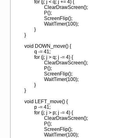
	for (j; j < q; j += 4) {

		ClearDrawScreen();

		P();

		ScreenFlip();

		WaitTimer(100);

	}

}

void DOWN_move() {

	q -= 41;

	for (j; j > q; j -= 4) {

		ClearDrawScreen();

		P();

		ScreenFlip();

		WaitTimer(100);

	}

}

void LEFT_move() {

	p -= 41;

	for (j; j > p; j -= 4) {

		ClearDrawScreen();

		P();

		ScreenFlip();

		WaitTimer(100);
