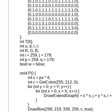
	{0,1,0,1,1,1,0,1,0,1,1,1,1,1,0},

	{0,1,0,1,0,0,0,1,0,0,0,0,0,0,0},

	{0,1,0,1,1,1,1,1,1,1,1,1,1,1,0},

	{0,1,0,0,0,0,0,0,0,0,0,0,0,1,0},

	{0,1,0,1,1,1,0,1,1,1,1,1,1,1,0},

	{0,1,0,1,0,1,0,0,0,0,0,0,0,0,0},

	{0,1,1,1,0,1,1,1,1,1,1,1,1,3,0},

	{0,0,0,0,0,0,0,0,0,0,0,0,0,0,0}

};

int T[4];

int u, d, l, r;

int R, G, B;

int i = 259, j = 179;

int p = 259, q = 179;

bool w = false;

void P() {

	int s = px * 4;

	int c = GetColor(255, 212, 0);

	for (int y = 0; y < Y; y++) {

		for (int x = 0; x < X; x++) {

			DrawExtendGraph(i + x * s, j + y * s, i + x * s + s, j + y * s + s, T[f[y][x]], false);

		}

	}

	DrawBox(299, 219, 339, 259, c, true);
