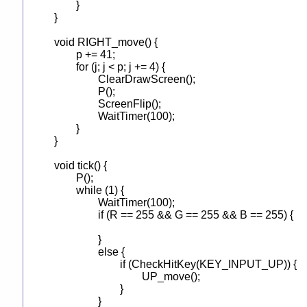
	}

}

void RIGHT_move() {

	p += 41;

	for (j; j < p; j += 4) {

		ClearDrawScreen();

		P();

		ScreenFlip();

		WaitTimer(100);

	}

}

void tick() {

	P();

	while (1) {

		WaitTimer(100);

		if (R == 255 && G == 255 && B == 255) {

		}

		else {

			if (CheckHitKey(KEY_INPUT_UP)) {

				UP_move();

			}

		}
