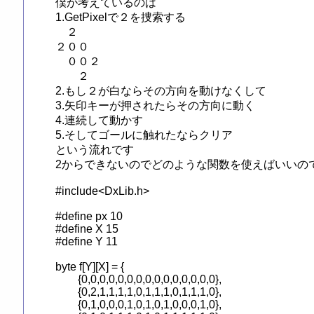
僕が考えているのは

1.GetPixelで２を捜索する

　２

２００

　００２

　　２

2.もし２が白ならその方向を動けなくして

3.矢印キーが押されたらその方向に動く

4.連続して動かす

5.そしてゴールに触れたならクリア

という流れです

2からできないのでどのような関数を使えばいいので
#include<DxLib.h>

#define px 10

#define X 15

#define Y 11

byte f[Y][X] = {

	{0,0,0,0,0,0,0,0,0,0,0,0,0,0,0},

	{0,2,1,1,1,1,0,1,1,1,0,1,1,1,0},

	{0,1,0,0,0,1,0,1,0,1,0,0,0,1,0},
