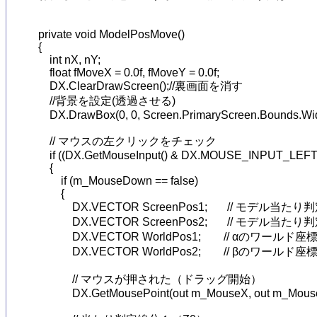
private void ModelPosMove()

{

    int nX, nY;

    float fMoveX = 0.0f, fMoveY = 0.0f;

    DX.ClearDrawScreen();//裏画面を消す

    //背景を設定(透過させる)

    DX.DrawBox(0, 0, Screen.PrimaryScreen.Bounds.Wid
    // マウスの左クリックをチェック

    if ((DX.GetMouseInput() & DX.MOUSE_INPUT_LEFT) 
    {

        if (m_MouseDown == false)

        {

            DX.VECTOR ScreenPos1;       // モ
            DX.VECTOR ScreenPos2;       // モデ
            DX.VECTOR WorldPos1;        // αのワールド座標
            DX.VECTOR WorldPos2;        // βのワールド座標
            // マウスが押された（ドラッグ開始）

            DX.GetMousePoint(out m_MouseX, out m_Mouse