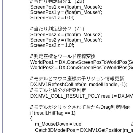
            // 当たり判定線分１（Z0）

            ScreenPos1.x = (float)m_MouseX;

            ScreenPos1.y = (float)m_MouseY;

            ScreenPos1.z = 0.0f;

            // 当たり判定線分２（Z1）

            ScreenPos2.x = (float)m_MouseX;

            ScreenPos2.y = (float)m_MouseY;

            ScreenPos2.z = 1.0f;

            // 判定座標をワールド座標変換

            WorldPos1 = DX.ConvScreenPosToWorldPos(S
            WorldPos2 = DX.ConvScreenPosToWorldPos(S
            // モデルとマウス座標の子リジョン情報更新

            DX.MV1RefreshCollInfo(m_modelHandle, -1);

            // モデルと線分の衝突判定

            DX.MV1_COLL_RESULT_POLY result = DX.MV
            // モデルがクリックされて居たらDrag判定開始

            if (result.HitFlag == 1)

            {

                m_MouseDown = true;                                 
                Catch3DModelPos = DX.MV1GetPositi