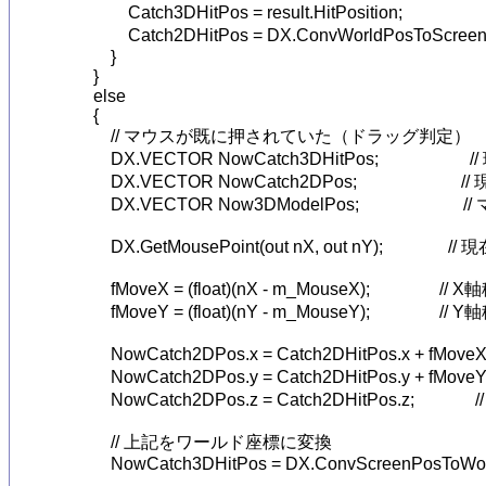
                Catch3DHitPos = result.HitPosition;         
                Catch2DHitPos = DX.ConvWorldP
            }

        }

        else

        {

            // マウスが既に押されていた（ドラッグ判定）

            DX.VECTOR NowCatch3DHitPos;          
            DX.VECTOR NowCatch2DPos;             
            DX.VECTOR Now3DModelPos;               
            DX.GetMousePoint(out nX, out nY);         
            fMoveX = (float)(nX - m_MouseX);                //
            fMoveY = (float)(nY - m_MouseY);                //
            NowCatch2DPos.x = Catch2DHitPos.
            NowCatch2DPos.y = Catch2DHitPos.y + fMoveY; 
            NowCatch2DPos.z = Catch2DHitPos.z;          
            // 上記をワールド座標に変換

            NowCatch3DHitPos = DX.ConvScreenPosToW