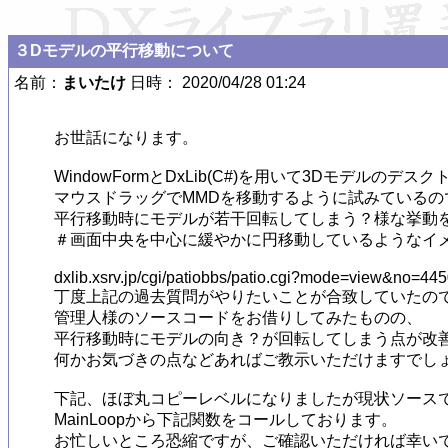
３Dモデルの平行移動について
名前：
まいたけ
日時： 2020/04/28 01:24
お世話になります。

WindowFormとDxLib(C#)を用いて3Dモデルの
マウスドラッグでMMDを移動するように試みているので
平行移動時にモデルが若干回転してしまう？様な挙動を
＃画面中央を中心に緩やかに円移動しているようなイメ
dxlib.xsrv.jp/cgi/patiobbs/patio.cgi?mode=view&no=445
丁度上記の過去質問がやりたいことが合致していたので
管理人様のソースコードをお借りしてみたものの、

平行移動時にモデルの向き？が回転してしまう点が改善
何かお気づきの点などあればご教示いただけますでしょ
下記、ほぼ丸コピーレベルになりましたが現状ソースで
MainLoopから下記関数をコールしております。

お忙しいところ恐縮ですが、ご確認いただければ幸いで