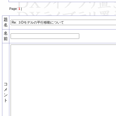
Page:
1
|
題
名
名
前
コ
メ
ン
ト