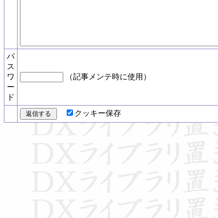
パ
ス
ワ
（記事メンテ時に使用）
ー
ド
クッキー保存