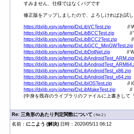
すみません、仕様ではなくバグです

修正版をアップしましたので、よろしければお試しくださ
https://dxlib.xsrv.jp/temp/DxLibVCTest.zip
https://dxlib.xsrv.jp/temp/DxLibBCCTest.zip
https://dxlib.xsrv.jp/temp/DxLibBCC2Test.zip
https://dxlib.xsrv.jp/temp/DxLibGCC_MinGWTest.zip
https://dxlib.xsrv.jp/temp/DxLibDotNet.zip
https://dxlib.xsrv.jp/temp/DxLibAndroidTest_ARM.zip
https://dxlib.xsrv.jp/temp/DxLibAndroidTest_ARM64.
https://dxlib.xsrv.jp/temp/DxLibAndroidTest_x86.zip
https://dxlib.xsrv.jp/temp/DxLibAndroidTest_x64.zip
https://dxlib.xsrv.jp/temp/DxLibiOSTest.zip
https://dxlib.xsrv.jp/temp/DxLibMakeTest.zip
          
(中身を既存のライブラリのファイルに上書きして『
Re: 三角形のあたり判定関数について
( No.2 )
名前：
にこよう (解決)
日時：2020/05/11 06:12