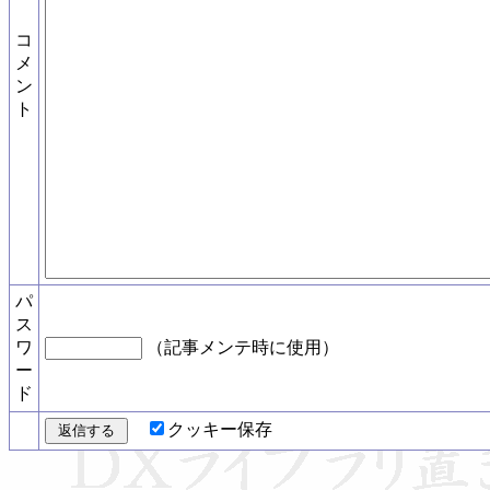
コ
メ
ン
ト
パ
ス
ワ
（記事メンテ時に使用）
ー
ド
クッキー保存