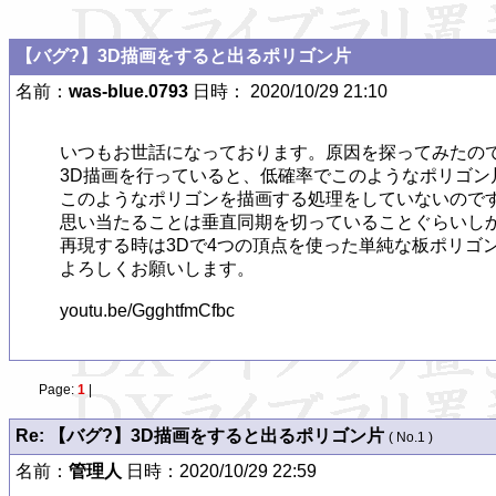
【バグ?】3D描画をすると出るポリゴン片
名前：
was-blue.0793
日時： 2020/10/29 21:10
いつもお世話になっております。原因を探ってみたので
3D描画を行っていると、低確率でこのようなポリゴン
このようなポリゴンを描画する処理をしていないのです
思い当たることは垂直同期を切っていることぐらいしか
再現する時は3Dで4つの頂点を使った単純な板ポリゴ
よろしくお願いします。

youtu.be/GgghtfmCfbc
Page:
1
|
Re: 【バグ?】3D描画をすると出るポリゴン片
( No.1 )
名前：
管理人
日時：2020/10/29 22:59