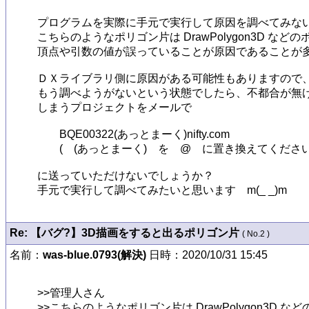
プログラムを実際に手元で実行して原因を調べてみない
こちらのようなポリゴン片は DrawPolygon3D など
頂点や引数の値が誤っていることが原因であることが多
ＤＸライブラリ側に原因がある可能性もありますので、もし w
もう調べようがないという状態でしたら、不都合が無け
しまうプロジェクトをメールで

	BQE00322(あっとまーく)nifty.com

	(　(あっとまーく)　を　@　に置き換えてください　)

に送っていただけないでしょうか？

手元で実行して調べてみたいと思います　m(_ _)m
Re: 【バグ?】3D描画をすると出るポリゴン片
( No.2 )
名前：
was-blue.0793(解決)
日時：2020/10/31 15:45
>>管理人さん

>>こちらのようなポリゴン片は DrawPolygon3D 