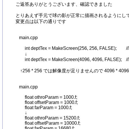
ご返答ありがとうございます、確認できました

とりあえず手元で球の影が正常に描画されるようにして
変更点は以下の通りです

   main.cpp

	int deptTex = MakeScreen(256, 256, FALSE);	//取り合えず軽めの256 * 256のサイズで作成

	↓

	int deptTex = MakeScreen(4096, 4096, FALSE);	//取り合えず軽めの256 * 256のサイズで作成

　↑256 * 256 では解像度が足りませんので 4096 * 409
   main.cpp

	float othroParam = 1000.f;

	float offsetParam = 1000.f;

	float farParam = 1000.f;

	↓

	float othroParam = 15200.f;

	float offsetParam = 10000.f;

	float farParam = 16680.f;
