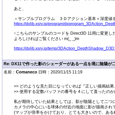
あと、

https://dxlib.xsrv.jp/program/dxprogram_3DAction_Dep
↑こちらのサンプルのコードを Direct3D 11用に変
よろしければご覧ください m(_ _)m

https://dxlib.xsrv.jp/temp/3DAction_DepthShadow_D3D
Re: DX11で作った影のシェーダーがある一点を境に陰陽が
名前：
Comaneco
日時：2020/11/15 11:19
>> どのような見た目になっていれば『正しい描画結果
>> 使用する定数バッファの番号を 4 にして直ったのかは
私が期待していた結果としては、影が陰陽として二つに
カメラの中心にいる球体の付近の地面に影が描画されて
(マップが倍率をかけており、とても大きいので、ある