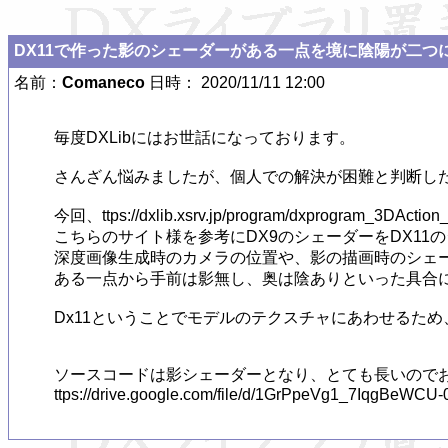
DX11で作った影のシェーダーがある一点を境に陰陽が二つ
名前：
Comaneco
日時： 2020/11/11 12:00
毎度DXLibにはお世話になっております。

さんざん悩みましたが、個人での解決が困難と判断した
今回、ttps://dxlib.xsrv.jp/program/dxprogram_3DAction
こちらのサイト様を参考にDX9のシェーダーをDX11
深度画像生成時のカメラの位置や、影の描画時のシェーダ
ある一点から手前は影無し、奥は陰ありといった具合に
Dx11ということでモデルのテクスチャにあわせるた
ソースコードは影シェーダーとなり、とても長いのでお
ttps://drive.google.com/file/d/1GrPpeVg1_7IqgBeWCU-