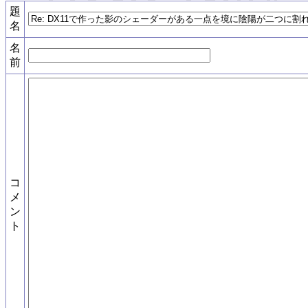
題
名
名
前
コ
メ
ン
ト