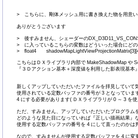
>　こちらに、剛体メッシュ用に書き換えた物を用意い
ありがとうございます

>　後すみません、シェーダーのDX_D3D11_VS_CONST_
>　に入っているこちらの変数はどういった場合にどの
>　float4	shadowMapLightViewProjectionMatrix[3][4];

こちらはＤＸライブラリ内部で MakeShadowMap や S
『３Ｄアクション基本＋深度値を利用した影表現基本』
新しくアップしていただいたファイルを拝見していて気
使用されている定数バッファの番号が 3 となっていま
4 にする必要があります( ＤＸライブラリが 0 ～ 3 を使
ただ、すみません、アップしていただいたプログラムを
どのような見た目になっていれば『正しい描画結果』な
使用する定数バッファの番号を 4 にして直ったのかは判断
なので、すみませんが使用する定数バッファを 4 に変