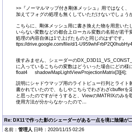
>>『ノーマルマップ付き剛体メッシュ』用ではなく、
加えてフォグの処理も無くしていただけないでしょうか？ m
こちらに、剛体メッシュ用に書き換えた物を用意いたし
いらない変数などの都合上ローカル変数の名前が若干変
処理の内容自体は1で上げたものと同じのはずです。

ttps://drive.google.com/file/d/1-U959whFrbP2Q0hubH
後すみません、シェーダーのDX_D3D11_VS_CONST_BU
に入っているこちらの変数はどういった場合にどの様に
float4	shadowMapLightViewProjectionMatrix[3][4];

説明にシャドウマップ用のライトビュー行列とライト射
書かれていたので、もしやこちらでわざわざcbufferを
と思ったのですがそうすると、ViewのMATRIXのみ
使用方法が分からなかったので…
Re: DX11で作った影のシェーダーがある一点を境に陰陽が
名前：
管理人
日時：2020/11/15 02:26