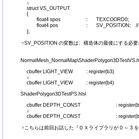
	↓

	struct VS_OUTPUT

	{

		float4 spos			:	TEXCOORD0;

		float4 pos			:	SV_POSITION;	// 座標(プロジェクション空間)

	};

　↑SV_POSITION の変数は、構造体の最後にする必要
   NormalMesh_NormalMap\ShaderPolygon3DTestVS.hl
	cbuffer LIGHT_VIEW		: register(b3)

	↓

	cbuffer LIGHT_VIEW		: register(b4)

   ShaderPolygon3DTestPS.hlsl

	cbuffer DEPTH_CONST				: register(b3)

	↓

	cbuffer DEPTH_CONST				: register(b4)

　↑こちらは前回お話した『ＤＸライブラリが 0 ～ 3 を