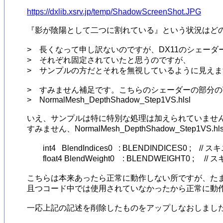
https://dxlib.xsrv.jp/temp/ShadowScreenShot.JPG
『影が陰陽として二つに割れている』という状況はどの
>　長くなって申し訳ないのですが、DX11のシェーダー
>　それぞれ固定されていたと思うのですが、

>　サンプルの方だとそれを無視しているように見えま
>　すみません補足です。こちらのシェーダーの部分のV
>　NormalMesh_DepthShadow_Step1VS.hlsl

いえ、サンプルは特に特別な処理は加えられていません
すみません、NormalMesh_DepthShadow_Step1VS.hls
	int4   BlendIndices0   : BLENDINDICES0 ;    // スキニング処理用 Float型定数配列インデックス

	float4 BlendWeight0    : BLENDWEIGHT0 ;     // スキニング処理用ウエイト値

こちらは本来あったら正常に動作しない所ですが、たまたま
且つコード中では使用されていなかったから正常に動作
一応上記の記述を削除したものをアップしなおしました