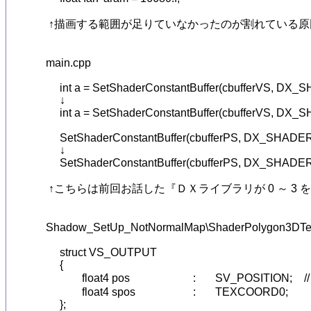
　↑描画する範囲が足りていなかったのが割れている原
   main.cpp

	int a = SetShaderConstantBuffer(cbufferVS, DX_SHADERTYPE_VERTEX, 3);

	↓

	int a = SetShaderConstantBuffer(cbufferVS, DX_SHADERTYPE_VERTEX, 4);

	SetShaderConstantBuffer(cbufferPS, DX_SHADERTYPE_PIXEL, 3);

	↓

	SetShaderConstantBuffer(cbufferPS, DX_SHADERTYPE_PIXEL, 4);

　↑こちらは前回お話した『ＤＸライブラリが 0 ～ 3 を
   Shadow_SetUp_NotNormalMap\ShaderPolygon3DTest
	struct VS_OUTPUT

	{

		float4 pos			:	SV_POSITION;	// 座標(プロジェクション空間)

		float4 spos			:	TEXCOORD0;

	};
