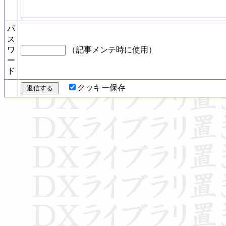
パ
ス
ワ
（記事メンテ時に使用）
ー
ド
クッキー保存