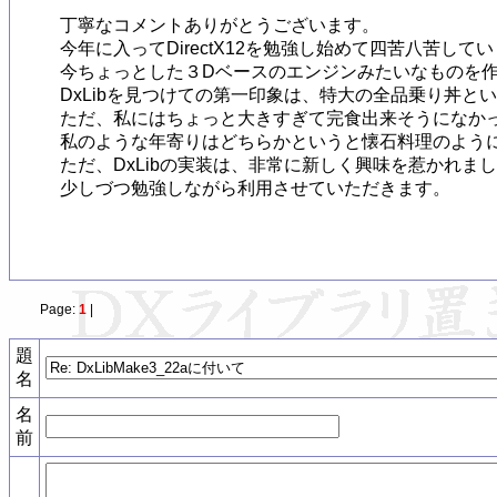
丁寧なコメントありがとうございます。

今年に入ってDirectX12を勉強し始めて四苦八苦し
今ちょっとした３Dベースのエンジンみたいなものを作
DxLibを見つけての第一印象は、特大の全品乗り丼とい
ただ、私にはちょっと大きすぎて完食出来そうになかっ
私のような年寄りはどちらかというと懐石料理のように
ただ、DxLibの実装は、非常に新しく興味を惹かれまし
少しづつ勉強しながら利用させていただきます。

Page:
1
|
題
名
名
前