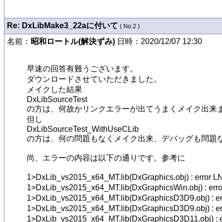
Re: DxLibMake3_22aに付いて
( No.2 )
名前：
昭和ロートル(解決ずみ)
日時：2020/12/07 12:30
早速の回答有難うございます。

ダウンロードさせていただきました。

メイクした結果

DxLibSourceTest

の方は、何故かリンクエラーが出てうまくメイク出来ま
但し

DxLibSourceTest_WithUseCLib

の方は、何の問題もなくメイク出来、デバッグも問題な
尚、エラーの内容は以下の通りです。参考に

1>DxLib_vs2015_x64_MT.lib(DxGraphics.obj) : 
1>DxLib_vs2015_x64_MT.lib(DxGraphicsWin.obj
1>DxLib_vs2015_x64_MT.lib(DxGraphicsD3D9.
1>DxLib_vs2015_x64_MT.lib(DxGraphicsD3D9.ob
1>DxLib_vs2015_x64_MT.lib(DxGraphicsD3D11.ob