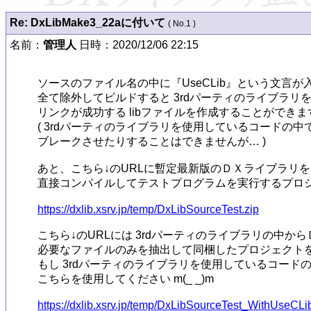
Re: DxLibMake3_22aに付いて
( No.1 )
名前：
管理人
日時：2020/12/06 22:15
ソースのファイル名の中に『UseCLib』という文言が
全て除外してビルドすると 3rdパーティのライブラリを
リンクが成功する libファイルを作成することができます
( 3rdパーティのライブラリを使用しているコードの中で
ブレークさせたりすることはできませんが… )

あと、こちら↓のURLに暫定最新版のＤＸライブラリを、
直接コンパイルしてテストプログラムを実行するプロジ
https://dxlib.xsrv.jp/temp/DxLibSourceTest.zip
こちら↓のURLには 3rdパーティのライブラリの中か
必要なファイルのみを抽出して同梱したプロジェクトを
もし 3rdパーティのライブラリを使用しているコード
こちらを使用してください m(_ _)m

https://dxlib.xsrv.jp/temp/DxLibSourceTest_WithUseCLib