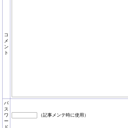
コ
メ
ン
ト
パ
ス
ワ
（記事メンテ時に使用）
ー
ド