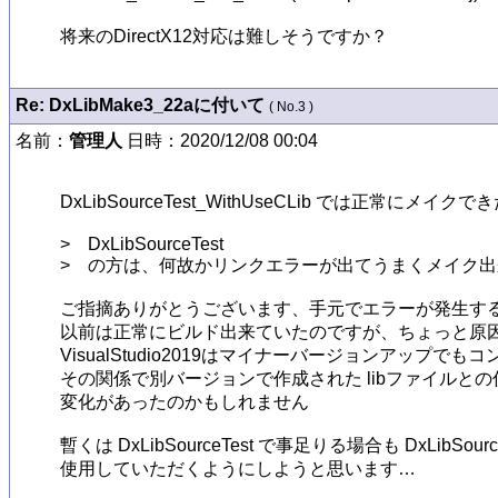
将来のDirectX12対応は難しそうですか？
Re: DxLibMake3_22aに付いて
( No.3 )
名前：
管理人
日時：2020/12/08 00:04
DxLibSourceTest_WithUseCLib では正常にメイ
>　DxLibSourceTest

>　の方は、何故かリンクエラーが出てうまくメイク出
ご指摘ありがとうございます、手元でエラーが発生する
以前は正常にビルド出来ていたのですが、ちょっと原因
VisualStudio2019はマイナーバージョンアップで
その関係で別バージョンで作成された libファイルとの
変化があったのかもしれません

暫くは DxLibSourceTest で事足りる場合も DxLibSourceT
使用していただくようにしようと思います…
