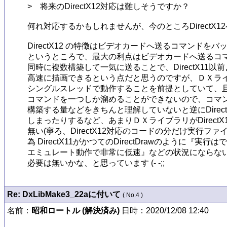
>　将来のDirectX12対応は難しそうですか？

何れ対応するかもしれませんが、今のところDirectX1
DirectX12 の特徴はビデオカードへ送るコマンドを
というところで、最大の利点はビデオカードへ送るコマ
同時に複数構築して一気に送ることで、DirectX11以
高速に描画できるという点だと思うのですが、ＤＸライ
シングルスレッドで動作することを前提としていて、且
コマンドを一つしか溜めることができないので、コマン
構築する量などをきちんと理解していないと逆にDirect
しまったりするなど、あまりＤＸライブラリがDirectX
無い(寧ろ、DirectX12対応のコードの分だけ実行フ
為 DirectX11がかつてのDirectDrawのように『実行はで
エミュレート動作で非常に低速』などの状況にならない
必要は無いかな、と思っています (- -;;
Re: DxLibMake3_22aに付いて
( No.4 )
名前：
昭和ロートル (解決済み)
日時：2020/12/08 12:40