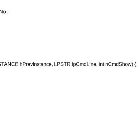
TANCE hPrevInstance, LPSTR lpCmdLine, int nCmdShow) {
