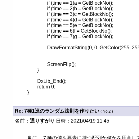
		if (time == 1)a = GetBlockNo();

		if (time == 2)b = GetBlockNo();

		if (time == 3)c = GetBlockNo();

		if (time == 4)d = GetBlockNo();

		if (time == 5)e = GetBlockNo();

		if (time == 6)f = GetBlockNo();

		if (time == 7)g = GetBlockNo();

		DrawFormatString(0, 0, GetColor(255, 255, 255), "%d %d %d %d %d %d %d",a,b,c,d,e,f,g);

		ScreenFlip();

	}

	DxLib_End();

	return 0;

}
Re: 7種1巡のランダム法則を作りたい
( No.2 )
名前：
通りすがり
日時：2021/04/19 11:45
単に，７種の値を要素に持つ配列か何かを用意し