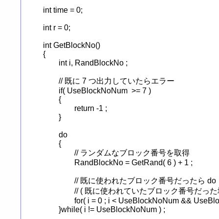
int time = 0;

int r = 0;

int GetBlockNo()

{

	int i, RandBlockNo ;

	// 既に 7 つ出力していたらエラー

	if( UseBlockNoNum  >= 7 )

	{

		return -1 ;

	}

	do

	{

		// ランダムなブロック番号を取得

		RandBlockNo = GetRand( 6 ) + 1 ;

		// 既に使われたブロック番号だったら do ～ while ループから抜けられない

		// ( 既に使われていたブロック番号だった場合は i が UseBlockNoNum になる前に for ループを抜けてしまうため )

		for( i = 0 ; i < UseBlockNoNum && UseBlockNo[ i ] != RandBlockNo ; i ++ ){}

	}while( i != UseBlockNoNum ) ;
