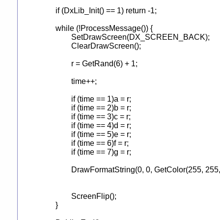
	if (DxLib_Init() == 1) return -1;

	while (!ProcessMessage()) {

		SetDrawScreen(DX_SCREEN_BACK);

		ClearDrawScreen();

		r = GetRand(6) + 1;

		time++;

		if (time == 1)a = r;

		if (time == 2)b = r;

		if (time == 3)c = r;

		if (time == 4)d = r;

		if (time == 5)e = r;

		if (time == 6)f = r;

		if (time == 7)g = r;

		DrawFormatString(0, 0, GetColor(255, 255, 255), "%d %d %d %d %d %d %d",a,b,c,d,e,f,g);

		ScreenFlip();

	}
