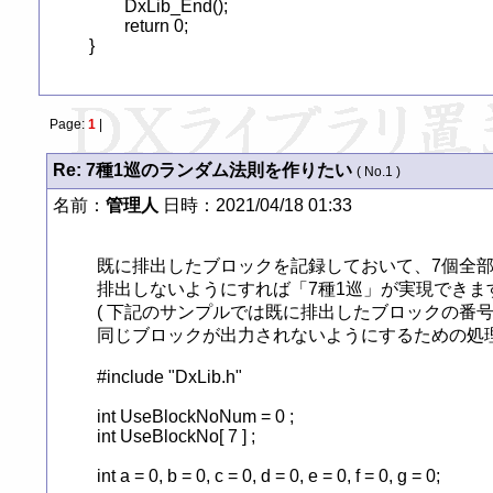
	DxLib_End();

	return 0;

}
Page:
1
|
Re: 7種1巡のランダム法則を作りたい
( No.1 )
名前：
管理人
日時：2021/04/18 01:33
既に排出したブロックを記録しておいて、7個全部
排出しないようにすれば「7種1巡」が実現できます
( 下記のサンプルでは既に排出したブロックの番号を U
同じブロックが出力されないようにするための処理に
#include "DxLib.h"

int UseBlockNoNum = 0 ;

int UseBlockNo[ 7 ] ;

int a = 0, b = 0, c = 0, d = 0, e = 0, f = 0, g = 0;
