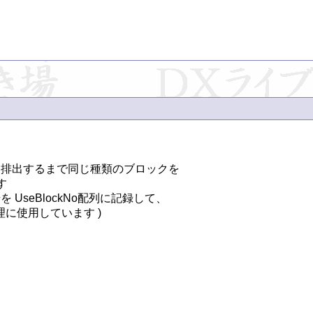
排出するまで同じ種類のブロックを



seBlockNo配列に記録して、

使用しています )
