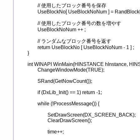
	// 使用したブロック番号を保存

	UseBlockNo[ UseBlockNoNum ] = RandBlockNo ;

	// 使用したブロック番号の数を増やす

	UseBlockNoNum ++ ;

	// ランダムなブロック番号を返す

	return UseBlockNo [ UseBlockNoNum - 1 ] ;

}

int WINAPI WinMain(HINSTANCE hInstance, HINS
	ChangeWindowMode(TRUE);

	SRand(GetNowCount());

	if (DxLib_Init() == 1) return -1;

	while (!ProcessMessage()) {

		SetDrawScreen(DX_SCREEN_BACK);

		ClearDrawScreen();

		time++;
