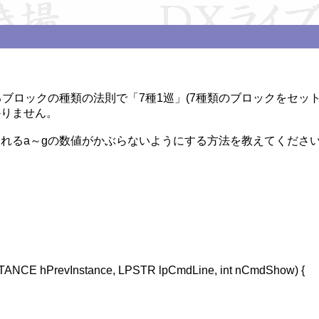
くるブロックの種類の法則で「7種1巡」(7種類のブロックをセッ
りません。

れるa～gの数値がかぶらないようにする方法を教えてください
ANCE hPrevInstance, LPSTR lpCmdLine, int nCmdShow) {
