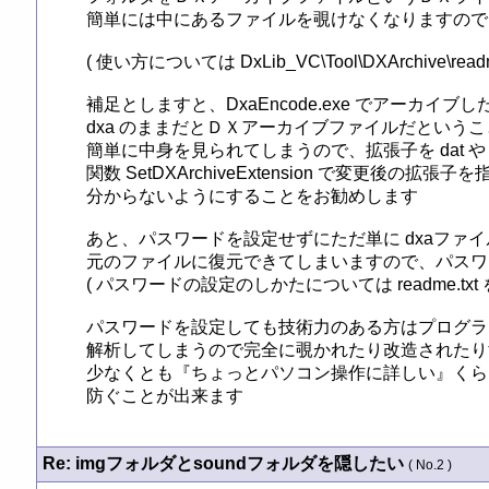
簡単には中にあるファイルを覗けなくなりますので、よ
( 使い方については DxLib_VC\Tool\DXArchive\rea
補足としますと、DxaEncode.exe でアーカイブ
dxa のままだとＤＸアーカイブファイルだという
簡単に中身を見られてしまうので、拡張子を dat や 
関数 SetDXArchiveExtension で変更後の
分からないようにすることをお勧めします

あと、パスワードを設定せずにただ単に dxaファイルにする
元のファイルに復元できてしまいますので、パスワ
( パスワードの設定のしかたについては readme.txt 
パスワードを設定しても技術力のある方はプログラ
解析してしまうので完全に覗かれたり改造されたり
少なくとも『ちょっとパソコン操作に詳しい』くら
防ぐことが出来ます
Re: imgフォルダとsoundフォルダを隠したい
( No.2 )