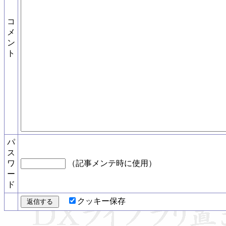
コ
メ
ン
ト
パ
ス
ワ
（記事メンテ時に使用）
ー
ド
クッキー保存