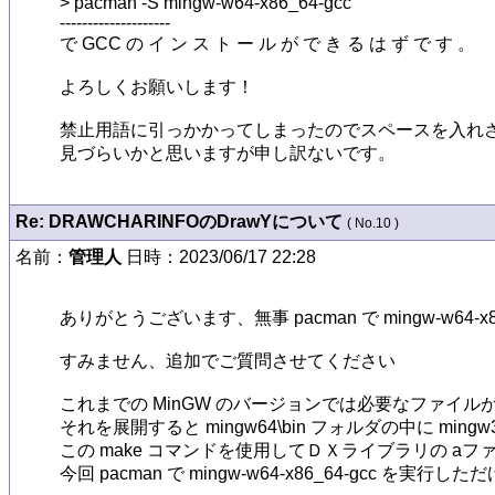
> pacman -S mingw-w64-x86_64-gcc

--------------------

で GCC の イ ン ス ト ー ル が で き る は ず で す 。

よろしくお願いします！

禁止用語に引っかかってしまったのでスペースを入れさ
見づらいかと思いますが申し訳ないです。
Re: DRAWCHARINFOのDrawYについて
( No.10 )
名前：
管理人
日時：2023/06/17 22:28
ありがとうございます、無事 pacman で mingw-w64-x
すみません、追加でご質問させてください

これまでの MinGW のバージョンでは必要なファイルが
それを展開すると mingw64\bin フォルダの中に mingw3
この make コマンドを使用してＤＸライブラリの a
今回 pacman で mingw-w64-x86_64-gcc を実行