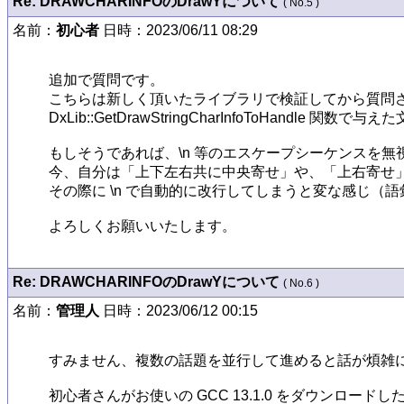
Re: DRAWCHARINFOのDrawYについて
( No.5 )
名前：
初心者
日時：2023/06/11 08:29
追加で質問です。

こちらは新しく頂いたライブラリで検証してから質問さ
DxLib::GetDrawStringCharInfoToHand
もしそうであれば、\n 等のエスケープシーケンスを無視した DxLib:
今、自分は「上下左右共に中央寄せ」や、「上右寄せ」
その際に \n で自動的に改行してしまうと変な感じ（
よろしくお願いいたします。
Re: DRAWCHARINFOのDrawYについて
( No.6 )
名前：
管理人
日時：2023/06/12 00:15
すみません、複数の話題を並行して進めると話が煩雑に
初心者さんがお使いの GCC 13.1.0 をダウンロー