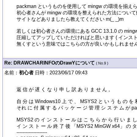
packman というものを使用して mingw の環境を揃
初心者さんが mingw の環境を整えられた方法について
サイトなどありましたら教えてください m(_ _)m

若しくは初心者さんの環境にある GCC 13.1.0 の ming
圧縮してアップしていただければと思います ( インス
無くすという意味ではこちらの方が良いかもしれません 
Re: DRAWCHARINFOのDrawYについて
( No.9 )
名前：
初心者
日時：2023/06/17 09:43
返 信 が 遅 く な り 申 し 訳 あ り ま せ ん 。

自 分 は Windows10 上 で 、 MSYS2 と い う も の を 利
それ に 付 属 す る パ ッ ケ ー ジ 管 理 シ ス テ ム が pa
MSYS2 の イ ン ス ト ー ル は こ ち ら か ら 行 い ま し た 。(h t t 
イ ン ス ト ー ル 終 了 後 「MSYS2 MinGW x64」 の タ
--------------------
