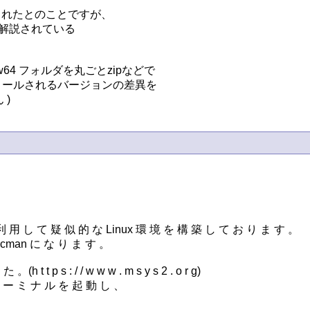
えられたとのことですが、

解説されている

w64 フォルダを丸ごとzipなどで

トールされるバージョンの差異を

)
 用 し て 疑 似 的 な Linux 環 境 を 構 築 し て お り ま す 。

cman に な り ま す 。

p s : / / w w w . m s y s 2 . o r g)

 ー ミ ナ ル を 起 動 し 、
