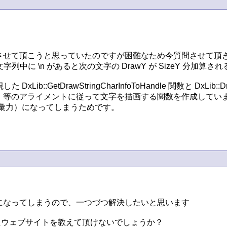
せて頂こうと思っていたのですが困難なため今質問させて頂き
le 関数で与えた文字列中に \n があると次の文字の DrawY が Siz
:GetDrawStringCharInfoToHandle 関数と DxLib:
等のアライメントに従って文字を描画する関数を作成していま
語彙力）になってしまうためです。

なってしまうので、一つづつ解決したいと思います

ドしたウェブサイトを教えて頂けないでしょうか？