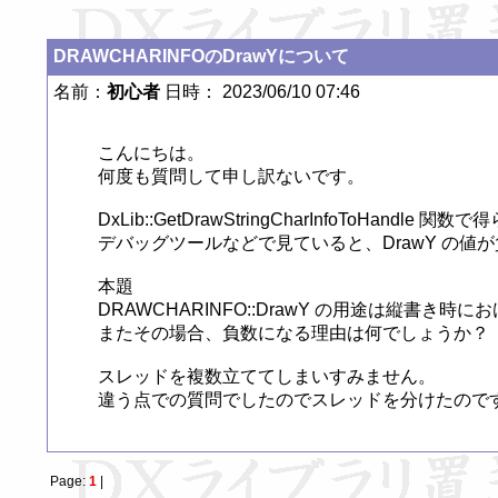
DRAWCHARINFOのDrawYについて
名前：
初心者
日時： 2023/06/10 07:46
こんにちは。

何度も質問して申し訳ないです。

DxLib::GetDrawStringCharInfoToHandl
デバッグツールなどで見ていると、DrawY の値
本題

DRAWCHARINFO::DrawY の用途は縦書き時
またその場合、負数になる理由は何でしょうか？

スレッドを複数立ててしまいすみません。

違う点での質問でしたのでスレッドを分けたので
Page:
1
|