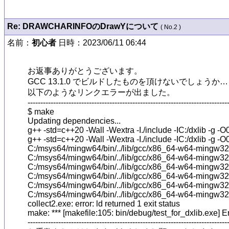
Re: DRAWCHARINFOのDrawYについて
( No.2 )
名前：
初心者
日時：2023/06/11 06:44
お返事ありがとうございます。

GCC 13.1.0 でビルドしたものを頂けないでしょうか…

以下のようなリンクエラーが出ました。

-------------------------------------------------------------------------------
$ make

Updating dependencies...

g++ -std=c++20 -Wall -Wextra -I./include -IC:/d
g++ -std=c++20 -Wall -Wextra -I./include -IC:/dxlib -
C:/msys64/mingw64/bin/../lib/gcc/x86_64-w64-mingw32/13
C:/msys64/mingw64/bin/../lib/gcc/x86_64-w64-mingw32/13
C:/msys64/mingw64/bin/../lib/gcc/x86_64-w64-mingw32/13
C:/msys64/mingw64/bin/../lib/gcc/x86_64-w64-mingw32/13
C:/msys64/mingw64/bin/../lib/gcc/x86_64-w64-mingw32/13.1
C:/msys64/mingw64/bin/../lib/gcc/x86_64-w64-mingw32/13.1
collect2.exe: error: ld returned 1 exit status

make: *** [makefile:105: bin/debug/test_for_dxlib.exe] Er
-------------------------------------------------------------------------------