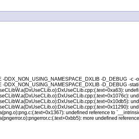
ILE -DDX_NON_USING_NAMESPACE_DXLIB -D_DEBUG  -c -o bin
_USING_NAMESPACE_DXLIB -D_DEBUG -static -mwindows -LC:/dxlib
xUseCLibW.a(DxUseCLib.o):DxUseCLib.cpp:(.text+0xa63): undefine
xUseCLibW.a(DxUseCLib.o):DxUseCLib.cpp:(.text+0x1076c): undefi
xUseCLibW.a(DxUseCLib.o):DxUseCLib.cpp:(.text+0x10db5): undefi
xUseCLibW.a(DxUseCLib.o):DxUseCLib.cpp:(.text+0x11290): undefi
(png.o):png.c:(.text+0x1367): undefined reference to `__intrinsi
pngerror.o):pngerror.c:(.text+0xbb5): more undefined references 