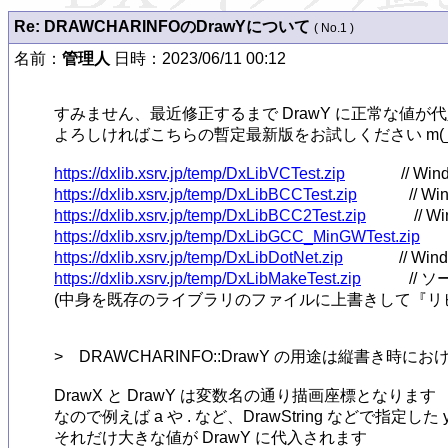
Re: DRAWCHARINFOのDrawYについて
( No.1 )
名前：
管理人
日時：2023/06/11 00:12
すみません、最近修正するまで DrawY に正常な値が
よろしければこちらの暫定最新版をお試しください m(_ _
https://dxlib.xsrv.jp/temp/DxLibVCTest.zip
https://dxlib.xsrv.jp/temp/DxLibBCCTest.zip
https://dxlib.xsrv.jp/temp/DxLibBCC2Test.zip
https://dxlib.xsrv.jp/temp/DxLibGCC_MinGWTest.zip
https://dxlib.xsrv.jp/temp/DxLibDotNet.zip
https://dxlib.xsrv.jp/temp/DxLibMakeTest.zip
            // 
(中身を既存のライブラリのファイルに上書きして『リビ
>　DRAWCHARINFO::DrawY の用途は縦書き時
DrawX と DrawY は変数名の通り描画座標となります

なので例えば a や . など、DrawString などで指
それだけ大きな値が DrawY に代入されます