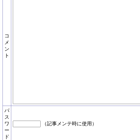
コ
メ
ン
ト
パ
ス
ワ
（記事メンテ時に使用）
ー
ド