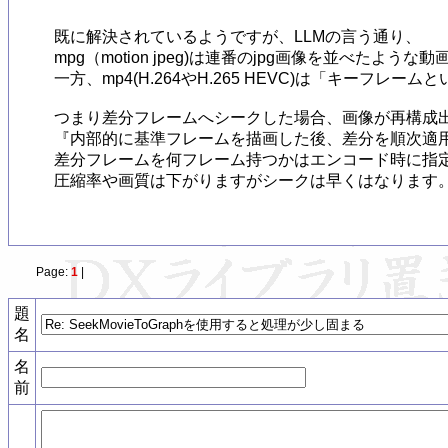
既に解決されているようですが、LLMの言う通り、

mpg（motion jpeg)は連番のjpg画像を並べたよう
一方、mp4(H.264やH.265 HEVC)は「キー
つまり差分フレームへシークした場合、画像が再構成出
『内部的に基準フレームを描画した後、差分を順次適用
差分フレームを何フレーム持つかはエンコード時に指定
圧縮率や画質は下がりますがシークは早くはなります。
Page:
1
|
題
名
名
前