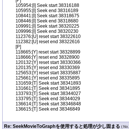
[P]

105954:[I] Seek start 38316188

105955:[I] Seek end 38316189

108441:[I] Seek start 38318675

108446:[I] Seek end 38318680

109991:[I] Seek start 38320225

109996:[I] Seek end 38320230

112376:[U] reset start 38322610

112382:[U] reset end 38322616

[P]

118665:[Y] reset start 38328899

118666:[Y] reset end 38328900

120132:[Y] reset start 38330366

120135:[Y] reset end 38330369

125653:[Y] reset start 38335887

125661:[Y] reset end 38335895

131659:[T] Seek start 38341893

131661:[T] Seek end 38341895

133793:[T] Seek start 38344027

133795:[T] Seek end 38344029

136614:[T] Seek start 38346848

Re: SeekMovieToGraphを使用すると処理が少し固まる
( No.