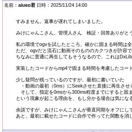
名前：
aiueo君
日時：2025/11/24 14:00
すみません。返事が遅れてしまいました。

みけにゃんこさん、管理人さん　検証・回答ありがとう
私の環境でogvを試したところ、確かに固まる時間は全
ただ、ogvだと流石に動画そのもののカクつきが許容で
ちなみに普通に再生してもそうなるので、これはDxLi
実装したコードからmp4で固まる時間を考慮したコー
少し疑問が残っているのですが、最初に書いていた

　・動画の最初（0ms）にSeekさせた直後に再生させ
　そして、指定を0msから300ms程度までにすると
という現象が起こる理由を、もし分かる場合は気になる
余談ですが、みけにゃんこさんが垂直同期をオフにして試
あと、最初に載せたコードに自作で作ってた関数を消し忘れてま