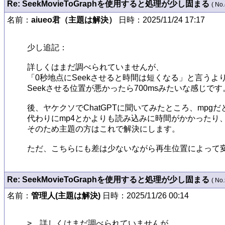
Re: SeekMovieToGraphを使用すると処理が少し固まる
( No.
名前：
aiueo君（主題は解決）
日時：2025/11/24 17:17
少し追記：

詳しくはまだ調べられていませんが、

「0秒地点にSeekさせると時間は短くなる」と言うよ
Seekさせる位置が悪かったら700msみたいな感じです。
後、ヤケクソでChatGPTに聞いてみたところ、mpg
代わりにmp4とかよりも読み込みに時間がかかったり
そのため主題の方はこれで解決にします。

ただ、こちらにも差は少ないながら再生位置によって変わ
Re: SeekMovieToGraphを使用すると処理が少し固まる
( No.
名前：
管理人(主題は解決)
日時：2025/11/26 00:14
>　詳しくはまだ調べられていませんが、
