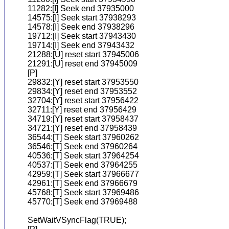
11282:[I] Seek end 37935000

14575:[I] Seek start 37938293

14578:[I] Seek end 37938296

19712:[I] Seek start 37943430

19714:[I] Seek end 37943432

21288:[U] reset start 37945006

21291:[U] reset end 37945009

[P]

29832:[Y] reset start 37953550

29834:[Y] reset end 37953552

32704:[Y] reset start 37956422

32711:[Y] reset end 37956429

34719:[Y] reset start 37958437

34721:[Y] reset end 37958439

36544:[T] Seek start 37960262

36546:[T] Seek end 37960264

40536:[T] Seek start 37964254

40537:[T] Seek end 37964255

42959:[T] Seek start 37966677

42961:[T] Seek end 37966679

45768:[T] Seek start 37969486

45770:[T] Seek end 37969488

SetWaitVSyncFlag(TRUE);
