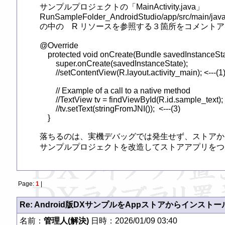
サンプルプロジェクトの「MainActivity.java」

RunSampleFolder_AndroidStudio/app/src/main/java/
の中の　R リソースを参照する３箇所をコメントア
@Override

    protected void onCreate(Bundle savedInstanceStat
        super.onCreate(savedInstanceState);

        //setContentView(R.layout.activity_main); <---(1)
        // Example of a call to a native method

        //TextView tv = findViewById(R.id.sample_text); <
        //tv.setText(stringFromJNI());  <---(3)

    }

落ちるのは、実機デバッグでは発生せず、ストアか
Page:
1
|
Re: Android版DXサンプルをAppストアからインスト
名前：
管理人(解決)
日時：2026/01/09 03:40