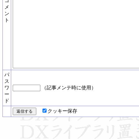
コ
メ
ン
ト
パ
ス
ワ
（記事メンテ時に使用）
ー
ド
クッキー保存