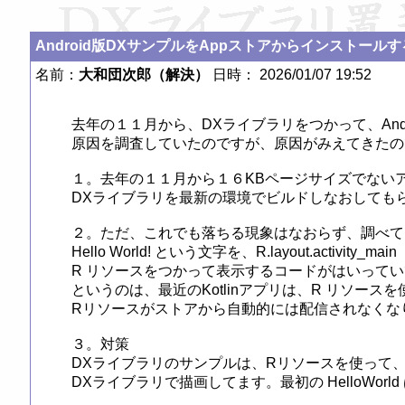
Android版DXサンプルをAppストアからインストール
名前：
大和団次郎（解決）
日時： 2026/01/07 19:52
去年の１１月から、DXライブラリをつかって、Andr
原因を調査していたのですが、原因がみえてきたの
１。去年の１１月から１６KBページサイズでない
DXライブラリを最新の環境でビルドしなおしてもら
２。ただ、これでも落ちる現象はなおらず、調べていく
Hello World! という文字を、R.layout.activity_ma
R リソースをつかって表示するコードがはいってい
というのは、最近のKotlinアプリは、R リソースを
Rリソースがストアから自動的には配信されなくな
３。対策

DXライブラリのサンプルは、Rリソースを使って、Hell
DXライブラリで描画してます。最初の HelloWorld