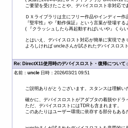
ご要望を受けたことや、デバイスロスト非対応であ
ＤＸライブラリは主にフリー作品やインディー作
『堅牢性』や『動作保証』という言葉が登場するよ
( 『クラッシュしたら再起動すればいいや』くらい
とはいえ、デバイスロスト対応が簡単に実現できそ
よろしければ uncleさんが試されたデバイスロス
Re: DirectX11使用時のデバイスロスト・復帰について
(
名前：
uncle
日時：2026/03/21 09:51
ご説明ありがとうございます。スタンスは理解いた
確かに、デバイスロストがアダプタの着脱やドラ
ただ、デバイスロストにはTDRも含まれます。

このあたりはユーザー環境に依存する部分もある
>uncleさんが試されたデバイスロストを意図的