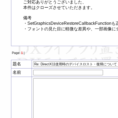
ご対応ありがとうございました、

本件はクローズさせていただきます。

備考

・SetGraphicsDeviceRestoreCallbackFun
・フォントの見た目に軽微な差異や、一部画像に
Page:
1
|
題名
名前