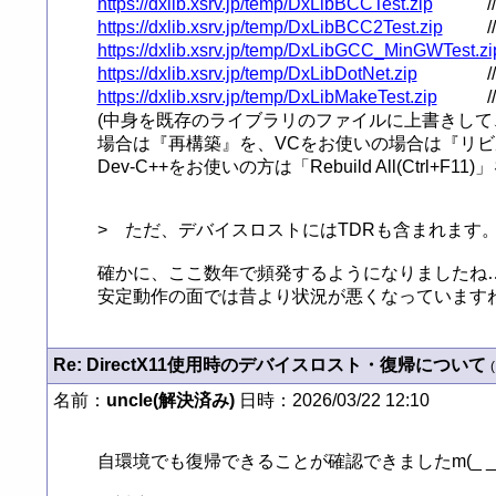
https://dxlib.xsrv.jp/temp/DxLibBCCTest.zip
https://dxlib.xsrv.jp/temp/DxLibBCC2Test.zip
https://dxlib.xsrv.jp/temp/DxLibGCC_MinGWTest.zi
https://dxlib.xsrv.jp/temp/DxLibDotNet.zip
https://dxlib.xsrv.jp/temp/DxLibMakeTest.zip
(中身を既存のライブラリのファイルに上書きして、
場合は『再構築』を、VCをお使いの場合は『リビ
Dev-C++をお使いの方は「Rebuild All(Ctrl+F11
>　ただ、デバイスロストにはTDRも含まれます。
確かに、ここ数年で頻発するようになりましたね… ( 手元
安定動作の面では昔より状況が悪くなっていますね… (
Re: DirectX11使用時のデバイスロスト・復帰について
(
名前：
uncle(解決済み)
日時：2026/03/22 12:10
自環境でも復帰できることが確認できましたm(_ _)