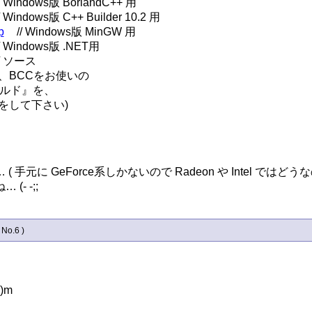
p
// ソース

BCCをお使いの

ルド』を、

)」をして下さい)



に GeForce系しかないので Radeon や Intel ではどう
- -;;
 No.6 )
m
