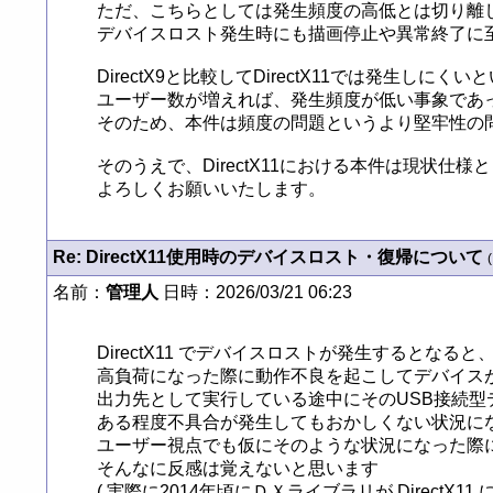
ただ、こちらとしては発生頻度の高低とは切り離し
デバイスロスト発生時にも描画停止や異常終了に至
DirectX9と比較してDirectX11では発生しに
ユーザー数が増えれば、発生頻度が低い事象であ
そのため、本件は頻度の問題というより堅牢性の問
そのうえで、DirectX11における本件は現状
よろしくお願いいたします。
Re: DirectX11使用時のデバイスロスト・復帰について
(
名前：
管理人
日時：2026/03/21 06:23
DirectX11 でデバイスロストが発生するとなる
高負荷になった際に動作不良を起こしてデバイスが
出力先として実行している途中にそのUSB接続型デ
ある程度不具合が発生してもおかしくない状況にな
ユーザー視点でも仮にそのような状況になった際に
そんなに反感は覚えないと思います

( 実際に2014年頃にＤＸライブラリが Direct