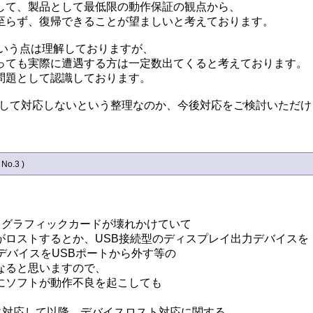
て、製品として最低限の動作保証の観点から、

らず、復帰できることが望ましいと考えております。

くいという点は理解しておりますが、

っても実際に遭遇する方は一定数出てくると考えております。

題として認識しております。

仕様として対応しないという整理なのか、今後対応をご検討いただ
 No.3 )
と、グラフィックカードが壊れかけていて

ロストするとか、USB接続型のディスプレイ出力デバイスを

バイスをUSBポートから外す等の

ると思いますので、

ソフトが動作不良を起こしても

X11 に対応して以降、デバイスロスト対応に関する
