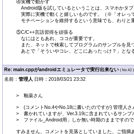
④実機で動かす

　Android版を試しているということは、スマホかタ
　実際に実機で動くと嬉しいものです。（※「オレって
　モチベーションを維持するという意味でも、わりと重
⑤C/C++言語習得を頑張る

　なにはともあれ、ココが重要です。

　また、ネットで検索してプログラムのサンプルを見つ
　あとで「そういやコレ、どこにあったっけ？」とな
Re: main.cppがandroidエミュレータで実行出来ない
( No.42 )
名前：
管理人
日時：2018/03/21 23:32
>　釉薬さん

>　(コメントNo.4やNo.18に書いたのですが) 管理人さんが
>　書かれていますが、Ver.3.19に含まれているサン
>　ファイル_Android用」しか無い時期のままです
すみません、コメントを見落としていました、ご指摘ありがと