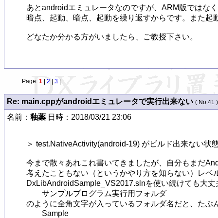
あとandroidエミュレータなのですが、ARM版ではな
暗点、起動、暗点、起動を繰り返すからです。また起動
どなたか分かる方がいましたら、ご教授下さい。

Page:
1
|
2
|
3
|
Re: main.cppがandroidエミュレータで実行出来ない
( No.41 )
名前：
釉薬
日時：2018/03/21 23:06
＞ test.NativeActivity(android-19) がビルド出来ない状態
今まで散々あれこれ書いてきましたが、自分もまだAndroi
考えたこともない（というかやり方を知らない）レベル
DxLibAndroidSample_VS2017.slnを使い続けて
　　サンプルプログラム実行用フォルダ

のように全角文字が入っているフォルダ名だと、たぶん
　　Sample
