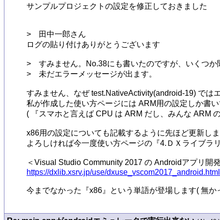
サンプルプロジェクトの設定を修正しておきました

>　田中一郎さん

ログの貼り付けありがとうございます

>　すみません。No.38にも書いたのですが、いくつか聞きたい事があり
>　未だエラーメッセージが出ます。

すみません、なぜ test.NativeActivity(android-
私が作成した使い方ページには ARM用の設定しか書い
( 『スマホと言えば CPU は ARM だし、みんな A
x86用の設定についても記載するように先ほど更新し
よろしければ今一度使い方ページの『4.ＤＸライブラ
https://dxlib.xsrv.jp/use/dxuse_vscom2017_android.html
今までなかった『x86』という単語が登場します( 無か