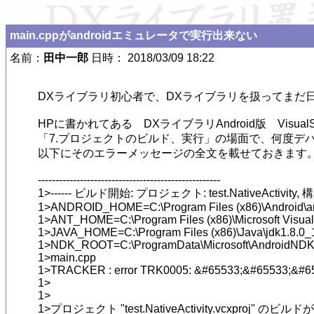
main.cppがandroidエミュレータで実行出来ない
名前：
田中一郎
日時： 2018/03/09 18:22
DXライブラリ初心者で、DXライブラリを扱ってまだ
HPに書かれてある　DXライブラリAndroid版　VisualS
「7.プロジェクトのビルド、実行」の場面で、何度デ
以下にそのエラーメッセージの全文を載せておきます。
----------------------------------------------------

1>------ ビルド開始: プロジェクト: test.NativeActivity, 構成: 
1>ANDROID_HOME=C:\Program Files (x86)\Android\an
1>ANT_HOME=C:\Program Files (x86)\Microsoft Visual
1>JAVA_HOME=C:\Program Files (x86)\Java\jdk1.8.0_1
1>NDK_ROOT=C:\ProgramData\Microsoft\AndroidNDK64
1>main.cpp

1>TRACKER : error TRK0005: &#65533;&#65533;&#6
1>

1>

1>プロジェクト "test.NativeActivity.vcxproj" のビ