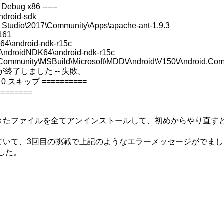
ug x86 ------

droid-sdk

 Studio\2017\Community\Apps\apache-ant-1.9.3

61

\android-ndk-r15c

droidNDK64\android-ndk-r15c

Community\MSBuild\Microsoft\MDD\Android\V150\Android.Common.t
ビルドが終了しました -- 失敗。

 スキップ ==========

======

たファイルを全てアンインストールして、初めからやり直すと
いて、3回目の挑戦で上記のようなエラーメッセージがでました
した。
