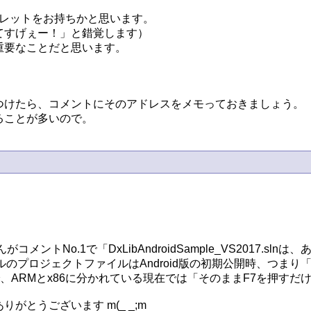
ブレットをお持ちかと思います。

すげぇー！」と錯覚します）

要なことだと思います。

けたら、コメントにそのアドレスをメモっておきましょう。

ることが多いので。
コメントNo.1で「DxLibAndroidSample_VS2017.sl
プルのプロジェクトファイルはAndroid版の初期公開時、つまり
ので、ARMとx86に分かれている現在では「そのままF7を押すだ
うございます m(_ _;m
