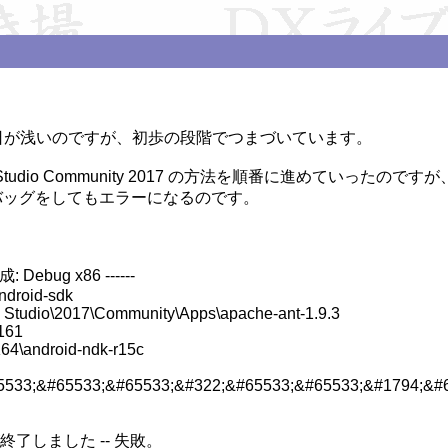
日が浅いのですが、初歩の段階でつまづいています。

tudio Community 2017 の方法を順番に進めていったのですが、
バッグをしてもエラーになるのです。



Debug x86 ------

droid-sdk

 Studio\2017\Community\Apps\apache-ant-1.9.3

61

\android-ndk-r15c

5533;&#65533;&#65533;&#322;&#65533;&#65533;&#1794;&#
ルドが終了しました -- 失敗。
