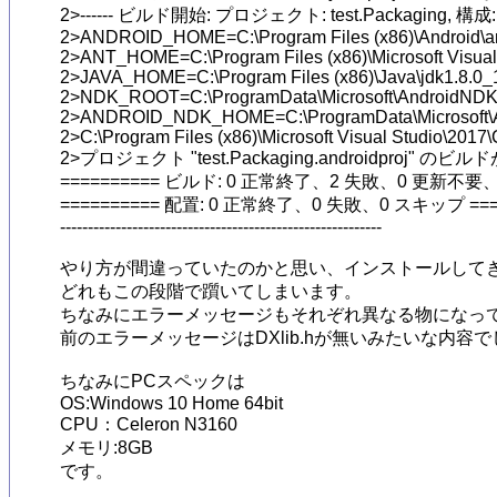
2>------ ビルド開始: プロジェクト: test.Packaging, 構成: Deb
2>ANDROID_HOME=C:\Program Files (x86)\Android\an
2>ANT_HOME=C:\Program Files (x86)\Microsoft Visual
2>JAVA_HOME=C:\Program Files (x86)\Java\jdk1.8.0_1
2>NDK_ROOT=C:\ProgramData\Microsoft\AndroidNDK64
2>ANDROID_NDK_HOME=C:\ProgramData\Microsoft\An
2>C:\Program Files (x86)\Microsoft Visual Studio\2017\
2>プロジェクト "test.Packaging.androidproj" の
========== ビルド: 0 正常終了、2 失敗、0 更新不要、0
========== 配置: 0 正常終了、0 失敗、0 スキップ ====
----------------------------------------------------------

やり方が間違っていたのかと思い、インストールしてき
どれもこの段階で躓いてしまいます。

ちなみにエラーメッセージもそれぞれ異なる物になって
前のエラーメッセージはDXlib.hが無いみたいな内容で
ちなみにPCスペックは

OS:Windows 10 Home 64bit

CPU：Celeron N3160

メモリ:8GB

です。
