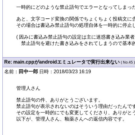
一時的にどのような禁止語句でエラーとなってしまったのか
あと、文字コード変換の関係でちょくちょく投稿文に含
その場合は書込み禁止語句の処理自体を一時的に停止し
( 因みに書込み禁止語句の設定は主に迷惑書き込み業者
　禁止語句を避けた書き込みをされてしまうので基本的
Re: main.cppがandroidエミュレータで実行出来ない
( No.45 )
名前：
田中一郎
日時：2018/03/23 16:19
管理人さん

禁止語句の件、ありがとうございます。

禁止語句が表示されないのはそういう理由だったんです
その設定を一時的にでも変更してくださり、ありがとう
以下が、管理人さん、釉薬さんへの返信内容です。
