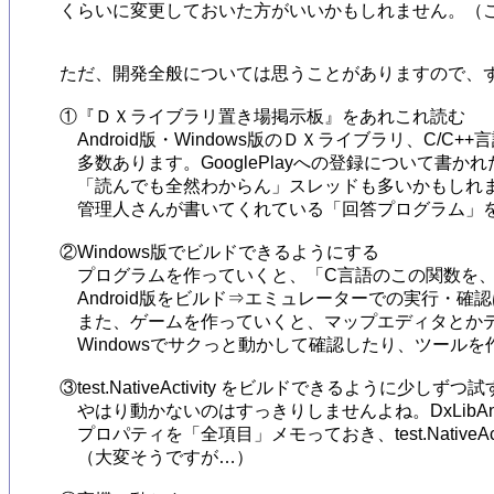
くらいに変更しておいた方がいいかもしれません。（これ
ただ、開発全般については思うことがありますので、ず
①『ＤＸライブラリ置き場掲示板』をあれこれ読む

　Android版・Windows版のＤＸライブラリ、C/
　多数あります。GooglePlayへの登録について書か
　「読んでも全然わからん」スレッドも多いかもしれま
　管理人さんが書いてくれている「回答プログラム」を
②Windows版でビルドできるようにする

　プログラムを作っていくと、「C言語のこの関数を、
　Android版をビルド⇒エミュレーターでの実行・確
　また、ゲームを作っていくと、マップエディタとかデ
　Windowsでサクっと動かして確認したり、ツール
③test.NativeActivity をビルドできるように少しずつ試す
　やはり動かないのはすっきりしませんよね。DxLibAndr
　プロパティを「全項目」メモっておき、test.Native
　（大変そうですが…）
