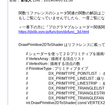
名前：
管理人
日時：2019/09/03 22:36
関数リファレンスのシェーダ関連の関数の解説はご
もしご覧になっていませんでしたら、一度ご覧になっ
https://dxlib.xsrv.jp/function/dxfunc_3d.html
DrawPrimitive2DToShader はリファレ
	// シェーダーを使って２Ｄプリミティブを描画する

	// VertexArray : 描画する頂点リスト

	// VertexNum : 描画する頂点の数

	// PrimitiveType : プリミティブタイプ

	//			DX_PRIMTYPE_POINTLIST ： ポイントリスト

	//			DX_PRIMTYPE_LINELIST : 線リスト

	//			DX_PRIMTYPE_LINESTRIP ： 線ストリップ

	//			DX_PRIMTYPE_TRIANGLELIST ： 三角形リスト

	//			DX_PRIMTYPE_TRIANGLESTRIP ： 三角形ストリップ

	//			DX_PRIMTYPE_TRIANGLEFAN ： 三角形ファン

	int DrawPrimitive2DToShader( const VERTEX2DSHADER *VertexArray, int VertexNum, int PrimitiveType ) ;
