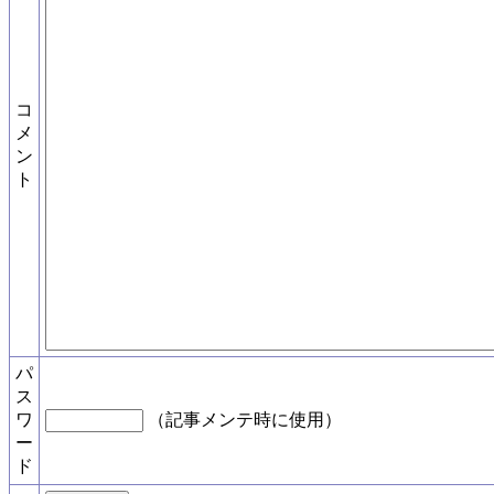
コ
メ
ン
ト
パ
ス
ワ
（記事メンテ時に使用）
ー
ド