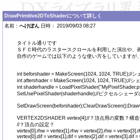
DrawPrimitive2DToShaderについて詳しく
名前：
へけぽん
日時： 2019/09/03 08:27
タイトル通りです

ＳＦＣ時代のラスタースクロールを利用した演出や、画
自作のゲームでは以下のような使い方をしていますが、
int beforshader = MakeScreen(1024, 1024
int aftershader = MakeScreen(1024, 1024
int shaderhandle = LoadPixelShader("MyPixelS
SetUsePixelShader(shaderhandle);//ピクセルシェ
SetDrawScreen(beforshader);ClearDrawScreen()
VERTEX2DSHADER vertex[4];//？頂点用の変数？
//？頂点の設定？

vertex[0].rhw = vertex[1].rhw = vertex[2].rhw = vertex[3].rh
vertex[0].dif = vertex[1].dif = vertex[2].dif = vertex[3].di