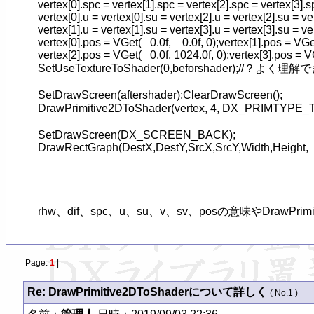
vertex[0].spc = vertex[1].spc = vertex[2].spc = vertex[3].s
vertex[0].u = vertex[0].su = vertex[2].u = vertex[2].su = ver
vertex[1].u = vertex[1].su = vertex[3].u = vertex[3].su = ver
vertex[0].pos = VGet(   0.0f,    0.0f, 0);vertex[1].pos = VGet(
vertex[2].pos = VGet(   0.0f, 1024.0f, 0);vertex[3].pos = V
SetUseTextureToShader(0,beforshad
SetDrawScreen(aftershader);ClearDrawScreen();

DrawPrimitive2DToShader(vertex, 4, DX_PR
SetDrawScreen(DX_SCREEN_BACK);

DrawRectGraph(DestX,DestY,SrcX,SrcY,Width,Height,  af
rhw、dif、spc、u、su、v、sv、posの意味やDraw
Page:
1
|
Re: DrawPrimitive2DToShaderについて詳しく
( No.1 )