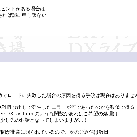
ーにヒントがある場合は、

れば誠に申し訳ない

。
み関数でロードに失敗した場合の原因を得る手段は現在はありません
数で最後の API 呼び出しで発生したエラーが何であったのかを数値で得る

XLastError のような関数があればご希望の処理は

少し先のお話となってしまいますが… )

時間が非常に限られているので、次のご返信は数日
