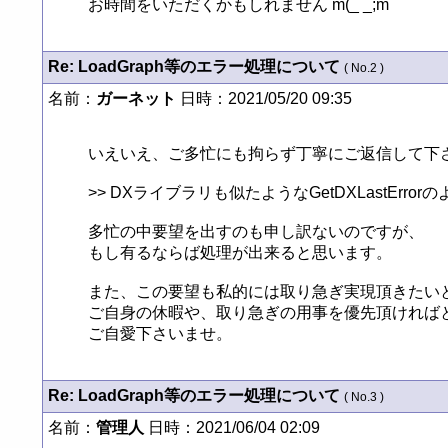
お時間をいただくかもしれません m(_ _;m
Re: LoadGraph等のエラー処理について
( No.2 )
名前：
ガーネット
日時：2021/05/20 09:35
いえいえ、ご多忙にも拘らず丁寧にご返信して下さ
>> DXライブラリも似たようなGetDXLastErrorの
多忙の中要望を出すのも申し訳ないのですが、

もし有るならば処理が出来ると思います。

また、この要望も私的には取り急ぎ実現頂きたいと
ご自身の休暇や、取り急ぎの用事を優先頂ければと
ご自愛下さいませ。
Re: LoadGraph等のエラー処理について
( No.3 )
名前：
管理人
日時：2021/06/04 02:09