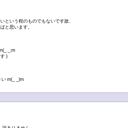
いという程のものでもないです故、

ばと思います。

_;m

)

m(_ _)m
訳ありません。
