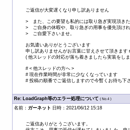
ご返信が大変遅くなり申し訳ありません

>　また、この要望も私的には取り急ぎ実現頂きた
>　ご自身の休暇や、取り急ぎの用事を優先頂けれ
>　ご自愛下さいませ。

お気遣いありがとうございます

申し訳ありませんがお言葉に甘えさせて頂きます m(_ 
( 他スレッドの対応が落ち着きましたら実装をします 
# < 他スレッドの方へ >

# 現在作業時間が非常に少なくなっています

# 投稿の順番でご返信しますので今暫くお待ち下さい 
Re: LoadGraph等のエラー処理について
( No.4 )
名前：
ガーネット
日時：2021/06/12 15:18
ご返信ありがとうございます。

此方こそ、用事で返信が遅れてしまいました、申し