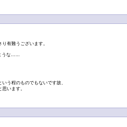
り有難うございます。

ような……

いう程のものでもないです故、

思います。
