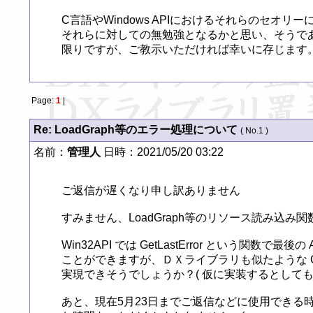
C言語やWindows APIにおけるそれらのセオリ
それらに対しての無勉強となるかと思い、そうであ
限りですが、ご教示いただければ幸いに存じます
Page:
1
|
Re: LoadGraph等のエラー処理について
( No.1 )
名前：
管理人
日時：2021/05/20 03:22
ご返信が遅くなり申し訳ありません

すみません、LoadGraph等のリソース読み込
Win32API では GetLastError という関
ことができますが、ＤＸライブラリも似たような GetD
実現できそうでしょうか？( 仮に実装するとしても
あと、現在5月23日までご返信などに使用できる