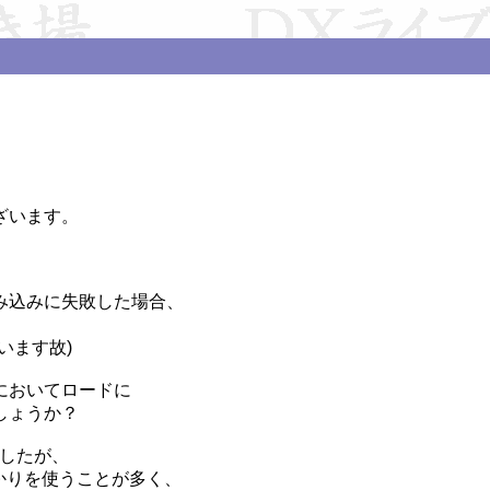
います。

込みに失敗した場合、

ます故)

においてロードに

ょうか？

したが、

かりを使うことが多く、
