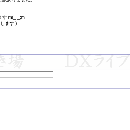
(_ _;m

ます )
